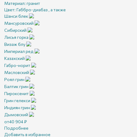
Материал:
гранит
Цвет:
Габбро-диабаз , а также
Шанси блек
Мансуровский
Сибирский
Лисья горка
Визаж блу
Империал ред
Казахский
Габро-норит
Масловский
Роял грин
Балтик грин
Пироксенит
Грин гелекси
Индиян грин
Дымовский
от
40 904
₽
Подробнее
Добавить в избранное