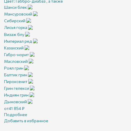
Цвет:
Габбро-диабаз , а также
Шанси блек
Мансуровский
Сибирский
Лисья горка
Визаж блу
Империал ред
Казахский
Габро-норит
Масловский
Роял грин
Балтик грин
Пироксенит
Грин гелекси
Индиян грин
Дымовский
от
41 854
₽
Подробнее
Добавить в избранное