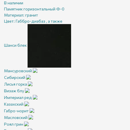
В наличии
Памятник горизонтальный Ф-0
Материал:
гранит
Цвет:
Габбро-диабаз , а также
Шанси блек
Мансуровский
Сибирский
Лисья горка
Визаж блу
Империал ред
Казахский
Габро-норит
Масловский
Роял грин