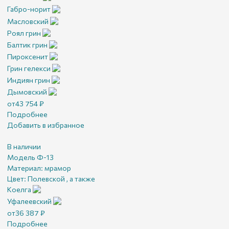
Габро-норит
Масловский
Роял грин
Балтик грин
Пироксенит
Грин гелекси
Индиян грин
Дымовский
от
43 754
₽
Подробнее
Добавить в избранное
В наличии
Модель Ф-13
Материал:
мрамор
Цвет:
Полевской , а также
Коелга
Уфалеевский
от
36 387
₽
Подробнее