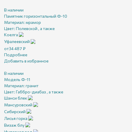
В наличии
Памятник горизонтальный Ф-10
Материал:
мрамор
Цвет:
Полевской , а также
Коелга
Уфалеевский
от
34 487
₽
Подробнее
Добавить в избранное
В наличии
Модель Ф-11
Материал:
гранит
Цвет:
Габбро-диабаз , а также
Шанси блек
Мансуровский
Сибирский
Лисья горка
Визаж блу
Империал ред