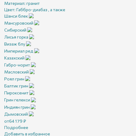
Материал:
гранит
Цвет:
Габбро-диабаз , а также
Шанси блек
Мансуровский
Сибирский
Лисья горка
Визаж блу
Империал ред
Казахский
Габро-норит
Масловский
Роял грин
Балтик грин
Пироксенит
Грин гелекси
Индиян грин
Дымовский
от
64 179
₽
Подробнее
Добавить в избранное