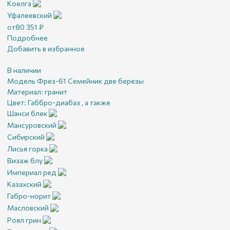
Коелга
Уфалеевский
от
80 351
₽
Подробнее
Добавить в избранное
В наличии
Модель Фрез-61 Семейник две березы
Материал:
гранит
Цвет:
Габбро-диабаз , а также
Шанси блек
Мансуровский
Сибирский
Лисья горка
Визаж блу
Империал ред
Казахский
Габро-норит
Масловский
Роял грин