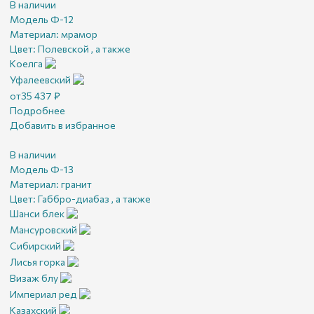
В наличии
Модель Ф-12
Материал:
мрамор
Цвет:
Полевской , а также
Коелга
Уфалеевский
от
35 437
₽
Подробнее
Добавить в избранное
В наличии
Модель Ф-13
Материал:
гранит
Цвет:
Габбро-диабаз , а также
Шанси блек
Мансуровский
Сибирский
Лисья горка
Визаж блу
Империал ред
Казахский