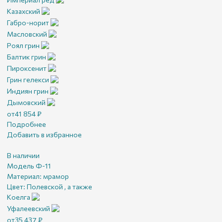
Казахский
Габро-норит
Масловский
Роял грин
Балтик грин
Пироксенит
Грин гелекси
Индиян грин
Дымовский
от
41 854
₽
Подробнее
Добавить в избранное
В наличии
Модель Ф-11
Материал:
мрамор
Цвет:
Полевской , а также
Коелга
Уфалеевский
от
35 437
₽