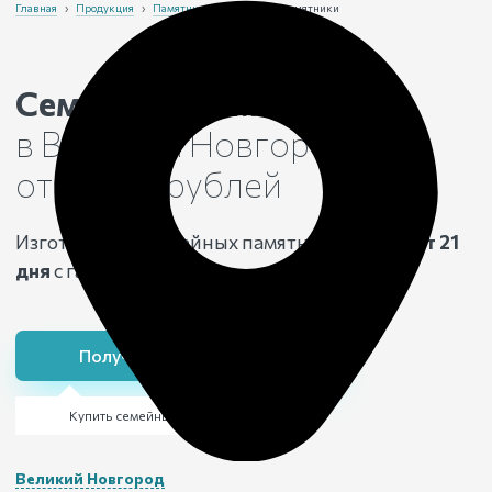
Главная
›
Продукция
›
Памятники
›
Семейные памятники
Семейные памятники
в Великом Новгороде
от 18 100 рублей
Изготовление семейных памятников в срок
от 21
дня
с гарантией
25 лет
Получить консультацию
Купить семейный памятник
Великий Новгород