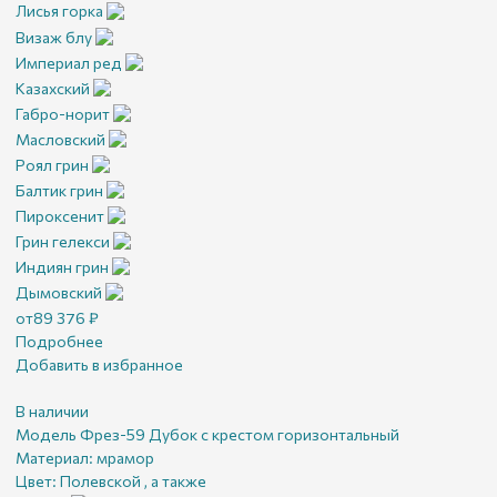
Лисья горка
Визаж блу
Империал ред
Казахский
Габро-норит
Масловский
Роял грин
Балтик грин
Пироксенит
Грин гелекси
Индиян грин
Дымовский
от
89 376
₽
Подробнее
Добавить в избранное
В наличии
Модель Фрез-59 Дубок с крестом горизонтальный
Материал:
мрамор
Цвет:
Полевской , а также