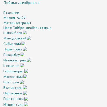
Добавить в избранное
В наличии
Модель Ф-27
Материал:
гранит
Цвет:
Габбро-диабаз , а также
Шанси блек
Мансуровский
Сибирский
Лисья горка
Визаж блу
Империал ред
Казахский
Габро-норит
Масловский
Роял грин
Балтик грин
Пироксенит
Грин гелекси
Индиян грин