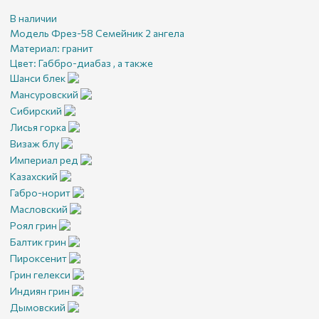
В наличии
Модель Фрез-58 Семейник 2 ангела
Материал:
гранит
Цвет:
Габбро-диабаз , а также
Шанси блек
Мансуровский
Сибирский
Лисья горка
Визаж блу
Империал ред
Казахский
Габро-норит
Масловский
Роял грин
Балтик грин
Пироксенит
Грин гелекси
Индиян грин
Дымовский