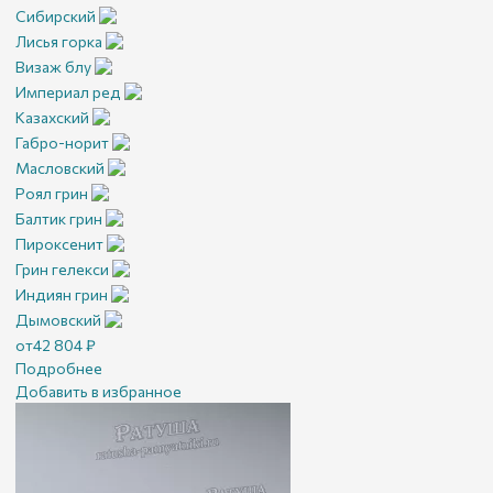
Сибирский
Лисья горка
Визаж блу
Империал ред
Казахский
Габро-норит
Масловский
Роял грин
Балтик грин
Пироксенит
Грин гелекси
Индиян грин
Дымовский
от
42 804
₽
Подробнее
Добавить в избранное