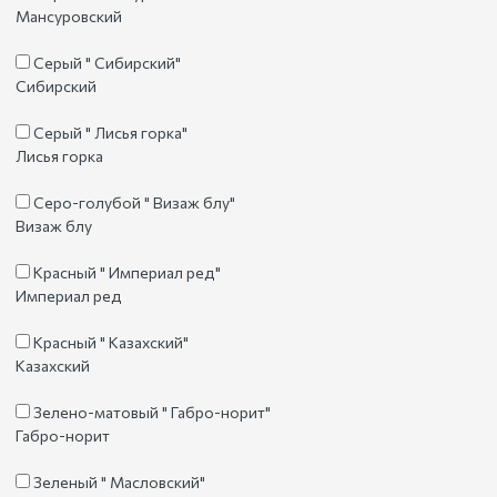
Мансуровский
Серый " Сибирский"
Сибирский
Серый " Лисья горка"
Лисья горка
Серо-голубой " Визаж блу"
Визаж блу
Красный " Империал ред"
Империал ред
Красный " Казахский"
Казахский
Зелено-матовый " Габро-норит"
Габро-норит
Зеленый " Масловский"