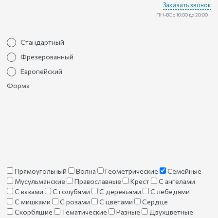
Заказать звонок
ПН-ВС с 10:00 до 20:00
Стандартный
Фрезерованный
Европейский
Форма
Прямоугольный
Волна
Геометрические
Семейные
Мусульманские
Православные
Крест
С ангелами
С вазами
С голубями
С деревьями
С лебедями
С мишками
С розами
С цветами
Сердце
Скорбящие
Тематические
Разные
Двухцветные