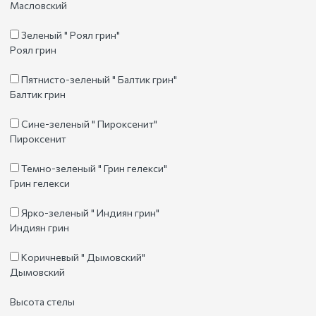
Масловский
Зеленый " Роял грин"
Роял грин
Пятнисто-зеленый " Балтик грин"
Балтик грин
Сине-зеленый " Пироксенит"
Пироксенит
Темно-зеленый " Грин гелекси"
Грин гелекси
Ярко-зеленый " Индиян грин"
Индиян грин
Коричневый " Дымовский"
Дымовский
Высота стелы