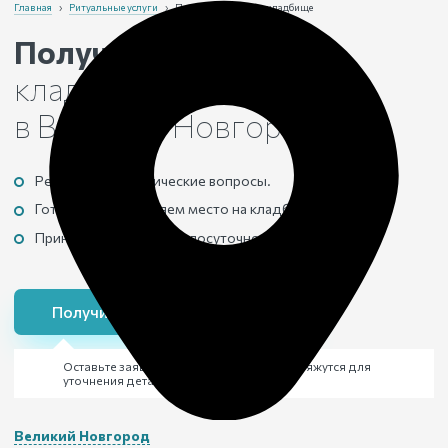
Главная
›
Ритуальные услуги
›
Получение места на кладбище
Получение места
на
кладбище
в Великом Новгороде
Решаем все юридические вопросы.
Готовим и оформляем место на кладбище.
Принимаем заявки круглосуточно.
Получить место на кладбище
Оставьте заявку и через 15 минут с вами свяжутся для
уточнения деталей похорон
Великий Новгород