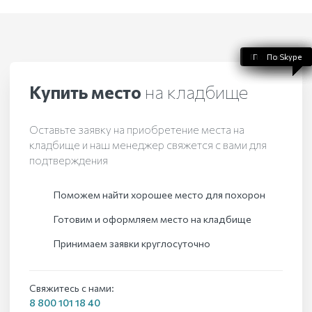
По WhatsApp
По телефону
По Telegram
По Skype
По Viber
Купить место
на кладбище
Оставьте заявку на приобретение места на
кладбище и наш менеджер свяжется с вами для
подтверждения
Поможем найти хорошее место для похорон
Готовим и оформляем место на кладбище
Принимаем заявки круглосуточно
Свяжитесь с нами:
8 800 101 18 40