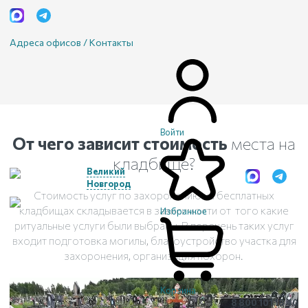
Адреса офисов / Контакты
Войти
От чего зависит стоимость
места на
кладбище?
Великий
Новгород
Стоимость услуг по захоронению на бесплатных
кладбищах складывается в зависимости от того какие
Избранное
ритуальные услуги были выбраны. В перечень таких услуг
входит подготовка могилы, благоустройство участка для
захоронения, организация похорон.
Корзина
8 800 101 18 40