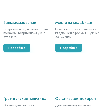
Бальзамирование
Место на кладбище
Сохраним тело, если похороны
Поможем получить место на
по каким-то причинам нужно
кладбище и оформить нужные
отложить
документы
Подробнее
Подробнее
Гражданская панихида
Организация похорон
Организуем светскую
Деликатно подготовим и