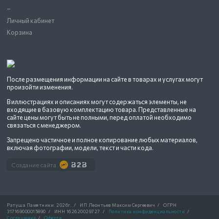
–
Личный кабинет
Корзина
После размещения информации на сайте в товарах и услугах могут
произойти изменения.
В иллюстрациях и описаниях могут содержаться элементы, не
входящие в базовую комплектацию товара. Представленные на
сайте цены могут быть не полными, перед оплатой необходимо
связаться с менеджером.
Запрещено частичное и полное копирование любых материалов,
включая фотографии, модели, текст и части кода.
Создание сайта
Ратуша Памятники.
2026г.
/
ИП Леонтьев Максим Сергеевич
/
ОГРН
317169000015890
/
ИНН 162620029727
/
Политика конфиденциальности
/
Соглашение
/
Оферта