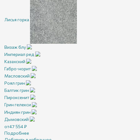
Лисья горка
Визаж блу
Империал ред
Казахский
Габро-норит
Масловский
Роял грин
Балтик грин
Пироксенит
Грин гелекси
Индиян грин
Дымовский
от
47 554
₽
Подробнее
Добавить в избранное