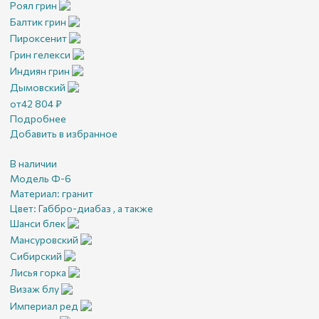
Роял грин
Балтик грин
Пироксенит
Грин гелекси
Индиян грин
Дымовский
от
42 804
₽
Подробнее
Добавить в избранное
В наличии
Модель Ф-6
Материал:
гранит
Цвет:
Габбро-диабаз , а также
Шанси блек
Мансуровский
Сибирский
Лисья горка
Визаж блу
Империал ред