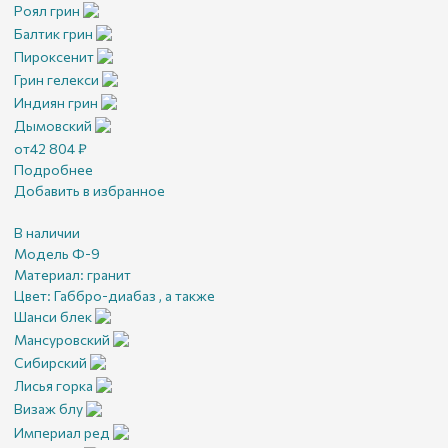
Роял грин
Балтик грин
Пироксенит
Грин гелекси
Индиян грин
Дымовский
от
42 804
₽
Подробнее
Добавить в избранное
В наличии
Модель Ф-9
Материал:
гранит
Цвет:
Габбро-диабаз , а также
Шанси блек
Мансуровский
Сибирский
Лисья горка
Визаж блу
Империал ред