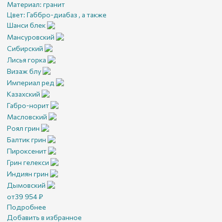
Материал:
гранит
Цвет:
Габбро-диабаз , а также
Шанси блек
Мансуровский
Сибирский
Лисья горка
Визаж блу
Империал ред
Казахский
Габро-норит
Масловский
Роял грин
Балтик грин
Пироксенит
Грин гелекси
Индиян грин
Дымовский
от
39 954
₽
Подробнее
Добавить в избранное