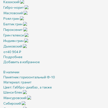
Казахский
Габро-норит
Масловский
Роял грин
Балтик грин
Пироксенит
Грин гелекси
Индиян грин
Дымовский
от
40 904
₽
Подробнее
Добавить в избранное
В наличии
Памятник горизонтальный Ф-10
Материал:
гранит
Цвет:
Габбро-диабаз , а также
Шанси блек
Мансуровский
Сибирский