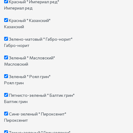
Красный " Империал ред"
Империал ред
Красный " Казахский"
Казахский
Зелено-матовый " Габро-норит"
Габро-норит
Зеленый " Масловский"
Масловский
Зеленый " Роял грин"
Роял грин
Пятнисто-зеленый " Балтик грин"
Балтик грин
Сине-зеленый " Пироксенит"
Пироксенит
Темно-зеленый " Грин гелекси"