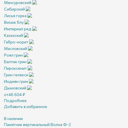
Мансуровский
Сибирский
Лисья горка
Визаж блу
Империал ред
Казахский
Габро-норит
Масловский
Роял грин
Балтик грин
Пироксенит
Грин гелекси
Индиян грин
Дымовский
от
46 604
₽
Подробнее
Добавить в избранное
В наличии
Памятник вертикальный Волна Ф-2