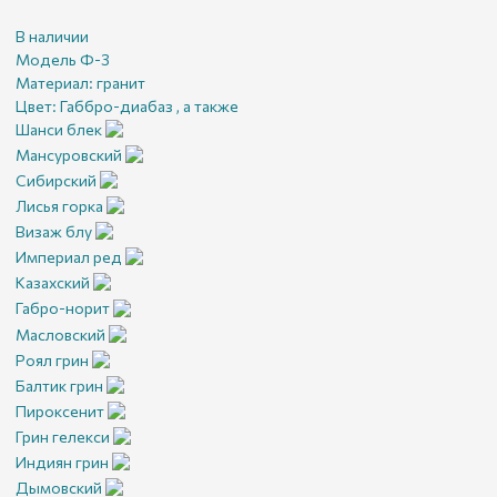
В наличии
Модель Ф-3
Материал:
гранит
Цвет:
Габбро-диабаз , а также
Шанси блек
Мансуровский
Сибирский
Лисья горка
Визаж блу
Империал ред
Казахский
Габро-норит
Масловский
Роял грин
Балтик грин
Пироксенит
Грин гелекси
Индиян грин
Дымовский