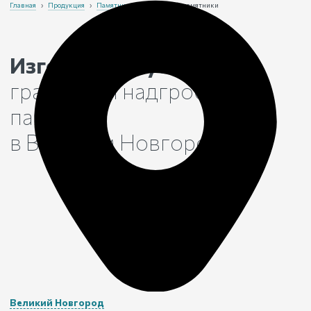
Главная
›
Продукция
›
Памятники
›
Гранитные памятники
Изготовим и установим
гранитный надгробный
памятник
в Великом Новгороде
Великий Новгород