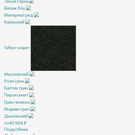
Лисья горка
Визаж блу
Империал ред
Казахский
Габро-норит
Масловский
Роял грин
Балтик грин
Пироксенит
Грин гелекси
Индиян грин
Дымовский
от
40 904
₽
Подробнее