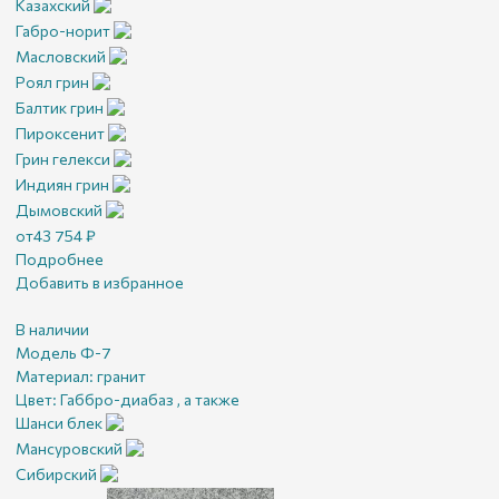
Казахский
Габро-норит
Масловский
Роял грин
Балтик грин
Пироксенит
Грин гелекси
Индиян грин
Дымовский
от
43 754
₽
Подробнее
Добавить в избранное
В наличии
Модель Ф-7
Материал:
гранит
Цвет:
Габбро-диабаз , а также
Шанси блек
Мансуровский
Сибирский