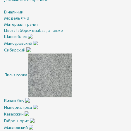
В наличии
Модель Ф-8
Материал:
гранит
Цвет:
Габбро-диабаз , а также
Шанси блек
Мансуровский
Сибирский
Лисья горка
Визаж блу
Империал ред
Казахский
Габро-норит
Масловский