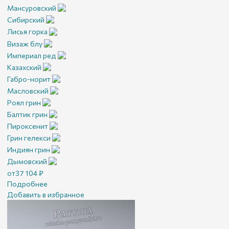
Мансуровский
Сибирский
Лисья горка
Визаж блу
Империал ред
Казахский
Габро-норит
Масловский
Роял грин
Балтик грин
Пироксенит
Грин гелекси
Индиян грин
Дымовский
от
37 104
₽
Подробнее
Добавить в избранное