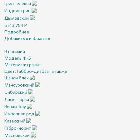
Грин гелекси
Индиян грин
Дымовский
от
43 754
₽
Подробнее
Добавить в избранное
В наличии
Модель Ф-5
Материал:
гранит
Цвет:
Габбро-диабаз , а также
Шанси блек
Мансуровский
Сибирский
Лисья горка
Визаж блу
Империал ред
Казахский
Габро-норит
Масловский