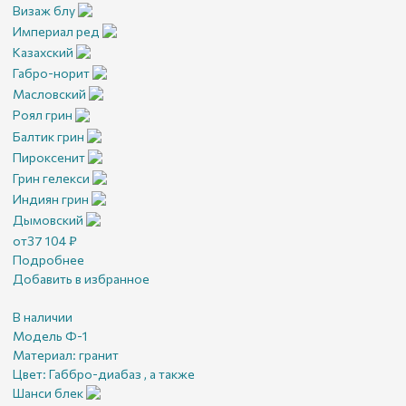
Визаж блу
Империал ред
Казахский
Габро-норит
Масловский
Роял грин
Балтик грин
Пироксенит
Грин гелекси
Индиян грин
Дымовский
от
37 104
₽
Подробнее
Добавить в избранное
В наличии
Модель Ф-1
Материал:
гранит
Цвет:
Габбро-диабаз , а также
Шанси блек