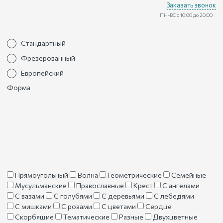
Заказать звонок
ПН-ВС с 10:00 до 20:00
Стандартный
Фрезерованный
Европейский
Форма
Прямоугольный
Волна
Геометрические
Семейные
Мусульманские
Православные
Крест
С ангелами
С вазами
С голубями
С деревьями
С лебедями
С мишками
С розами
С цветами
Сердце
Скорбящие
Тематические
Разные
Двухцветные