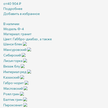
от
40 904
₽
Подробнее
Добавить в избранное
В наличии
Модель Ф-4
Материал:
гранит
Цвет:
Габбро-диабаз , а также
Шанси блек
Мансуровский
Сибирский
Лисья горка
Визаж блу
Империал ред
Казахский
Габро-норит
Масловский
Роял грин
Балтик грин
Пироксенит