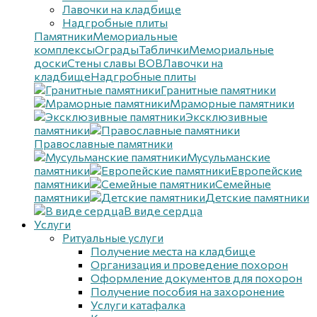
Лавочки на кладбище
Надгробные плиты
Памятники
Мемориальные
комплексы
Ограды
Таблички
Мемориальные
доски
Стены славы ВОВ
Лавочки на
кладбище
Надгробные плиты
Гранитные памятники
Мраморные памятники
Эксклюзивные
памятники
Православные памятники
Мусульманские
памятники
Европейские
памятники
Семейные
памятники
Детские памятники
В виде сердца
Услуги
Ритуальные услуги
Получение места на кладбище
Организация и проведение похорон
Оформление документов для похорон
Получение пособия на захоронение
Услуги катафалка