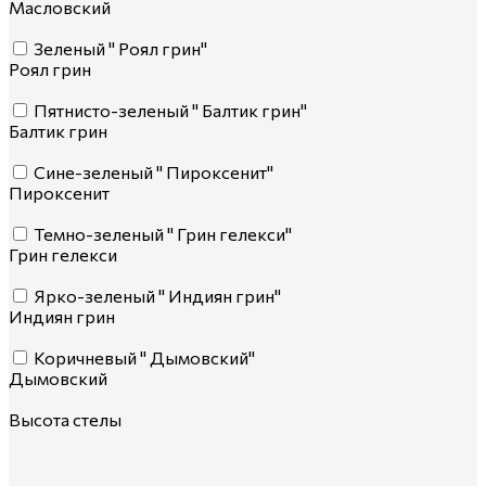
Масловский
Зеленый " Роял грин"
Роял грин
Пятнисто-зеленый " Балтик грин"
Балтик грин
Сине-зеленый " Пироксенит"
Пироксенит
Темно-зеленый " Грин гелекси"
Грин гелекси
Ярко-зеленый " Индиян грин"
Индиян грин
Коричневый " Дымовский"
Дымовский
Высота стелы