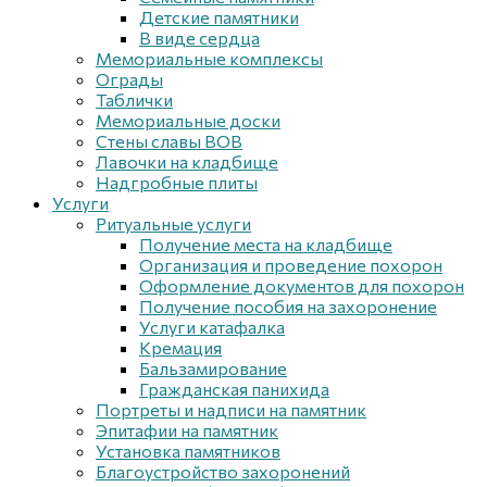
Детские памятники
В виде сердца
Мемориальные комплексы
Ограды
Таблички
Мемориальные доски
Стены славы ВОВ
Лавочки на кладбище
Надгробные плиты
Услуги
Ритуальные услуги
Получение места на кладбище
Организация и проведение похорон
Оформление документов для похорон
Получение пособия на захоронение
Услуги катафалка
Кремация
Бальзамирование
Гражданская панихида
Портреты и надписи на памятник
Эпитафии на памятник
Установка памятников
Благоустройство захоронений