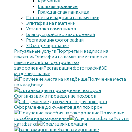
Кремация
Бальзамирование
Гражданская панихида
Портреты и надписи на памятник
Эпитафии на памятник
Установка памятников
Благоустройство захоронений
Реставрация фотографий
3D моделирование
Ритуальные услуги
Портреты и надписи на
памятник
Эпитафии на памятник
Установка
памятников
Благоустройство
захоронений
Реставрация фотографий
3D
моделирование
Получение места
на кладбище
Организация и проведение похорон
Оформление документов для похорон
Получение
пособия на захоронение
Услуги
катафалка
Кремация
Бальзамирование