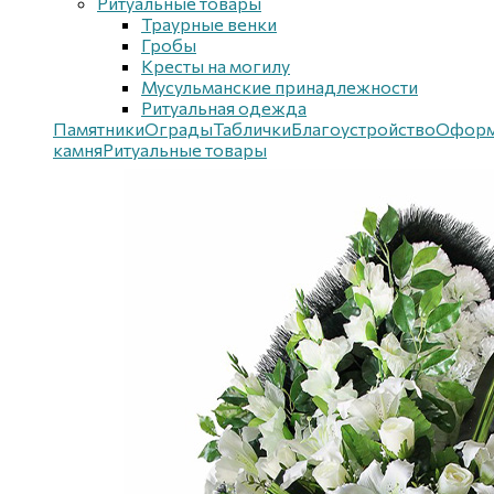
Ритуальные товары
Траурные венки
Гробы
Кресты на могилу
Мусульманские принадлежности
Ритуальная одежда
Памятники
Ограды
Таблички
Благоустройствo
Оформ
камня
Ритуальные товары