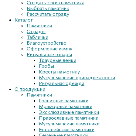
Создать эскиз памятника
Выбрать памятник
Рассчитать ограду
Каталог
Памятники
Ограды
Таблички
Благоустройствo
Оформление камня
Ритуальные товары
Траурные венки
Гробы
Кресты на могилу
Мусульманские принадлежности
Ритуальная одежда
О продукции
Памятники
Гранитные памятники
Мраморные памятники
Эксклюзивные памятники
Православные памятники
Мусульманские памятники
Европейские памятники
Семейные памятники