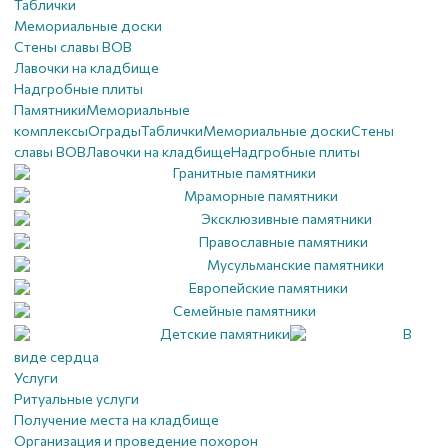
Таблички
Мемориальные доски
Стены славы ВОВ
Лавочки на кладбище
Надгробные плиты
Памятники
Мемориальные
комплексы
Ограды
Таблички
Мемориальные доски
Стены
славы ВОВ
Лавочки на кладбище
Надгробные плиты
Гранитные памятники
Мраморные памятники
Эксклюзивные памятники
Православные памятники
Мусульманские памятники
Европейские памятники
Семейные памятники
Детские памятники
В
виде сердца
Услуги
Ритуальные услуги
Получение места на кладбище
Организация и проведение похорон