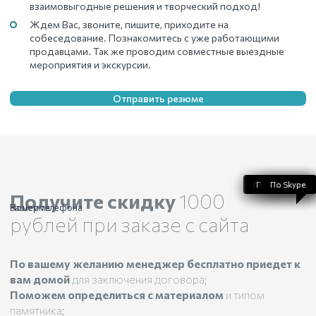
взаимовыгодные решения и творческий подход!
Ждем Вас, звоните, пишите, приходите на
собеседование. Познакомитесь с уже работающими
продавцами. Так же проводим совместные выездные
мероприятия и экскурсии.
Отправить резюме
По WhatsApp
По телефону
По Telegram
По Skype
По Viber
Получите скидку
1000
Ваше имя
Номер телефона
рублей при заказе с сайта
По вашему желанию менеджер бесплатно приедет к
вам домой
для заключения договора;
Поможем определиться с материалом
и типом
памятника;