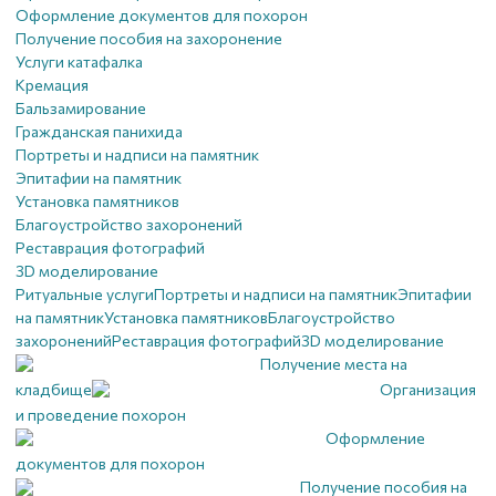
Оформление документов для похорон
Получение пособия на захоронение
Услуги катафалка
Кремация
Бальзамирование
Гражданская панихида
Портреты и надписи на памятник
Эпитафии на памятник
Установка памятников
Благоустройство захоронений
Реставрация фотографий
3D моделирование
Ритуальные услуги
Портреты и надписи на памятник
Эпитафии
на памятник
Установка памятников
Благоустройство
захоронений
Реставрация фотографий
3D моделирование
Получение места на
кладбище
Организация
и проведение похорон
Оформление
документов для похорон
Получение пособия на