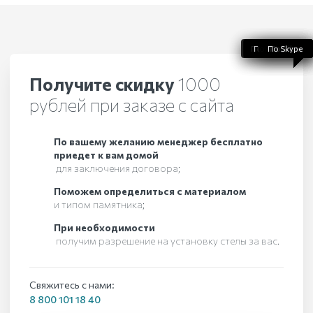
По WhatsApp
По телефону
По Telegram
По Skype
По Viber
Получите скидку
1000
рублей при заказе с сайта
По вашему желанию менеджер бесплатно
приедет к вам домой
для заключения договора;
Поможем определиться с материалом
и типом памятника;
При необходимости
получим разрешение на установку стелы за вас.
Свяжитесь с нами:
8 800 101 18 40