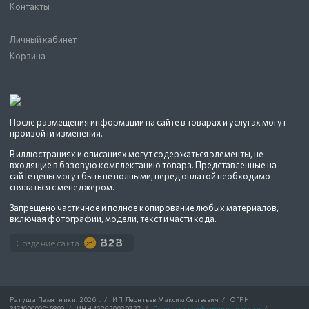
Контакты
–
Личный кабинет
Корзина
После размещения информации на сайте в товарах и услугах могут
произойти изменения.
В иллюстрациях и описаниях могут содержаться элементы, не
входящие в базовую комплектацию товара. Представленные на
сайте цены могут быть не полными, перед оплатой необходимо
связаться с менеджером.
Запрещено частичное и полное копирование любых материалов,
включая фотографии, модели, текст и части кода.
Создание сайта
Ратуша Памятники.
2026г.
/
ИП Леонтьев Максим Сергеевич
/
ОГРН
317169000015890
/
ИНН 162620029727
/
Политика конфиденциальности
/