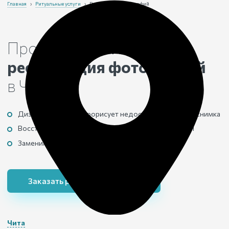
Главная
›
Ритуальные услуги
›
Реставрация фотографий
Профессиональная
реставрация фотографий
в Чите
Дизайнер вручную прорисует недостающие детали снимка
Восстановим изображения с заломами и складками
Заменим фон по готовому макету бесплатно
Заказать реставрацию фото
Чита