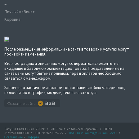
–
Личный кабинет
Корзина
После размещения информации на сайте в товарах и услугах могут
произойти изменения.
В иллюстрациях и описаниях могут содержаться элементы, не
входящие в базовую комплектацию товара. Представленные на
сайте цены могут быть не полными, перед оплатой необходимо
связаться с менеджером.
Запрещено частичное и полное копирование любых материалов,
включая фотографии, модели, текст и части кода.
Создание сайта
Ратуша Памятники.
2026г.
/
ИП Леонтьев Максим Сергеевич
/
ОГРН
317169000015890
/
ИНН 162620029727
/
Политика конфиденциальности
/
Соглашение
/
Оферта