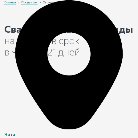
Главная
›
Продукция
›
Ограды
Сварные и кованые ограды
на могилу в срок
в Чите
от 21 дней
Чита