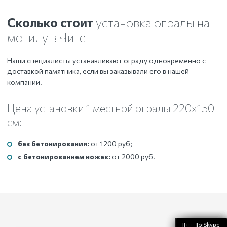
Сколько стоит
установка ограды на
могилу
в Чите
Наши специалисты устанавливают ограду одновременно с
доставкой памятника, если вы заказывали его в нашей
компании.
Цена установки 1 местной ограды 220х150
см:
без бетонирования:
от 1200 руб;
с бетонированием ножек:
от 2000 руб.
По WhatsApp
По телефону
По Telegram
По Skype
По Viber