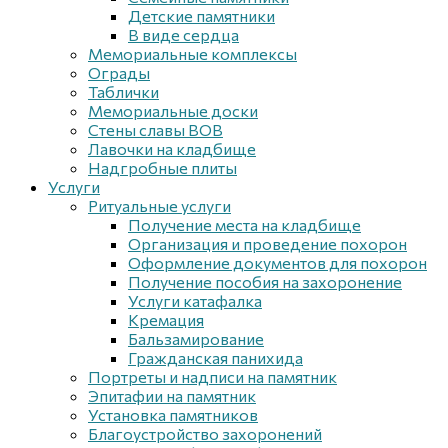
Детские памятники
В виде сердца
Мемориальные комплексы
Ограды
Таблички
Мемориальные доски
Стены славы ВОВ
Лавочки на кладбище
Надгробные плиты
Услуги
Ритуальные услуги
Получение места на кладбище
Организация и проведение похорон
Оформление документов для похорон
Получение пособия на захоронение
Услуги катафалка
Кремация
Бальзамирование
Гражданская панихида
Портреты и надписи на памятник
Эпитафии на памятник
Установка памятников
Благоустройство захоронений