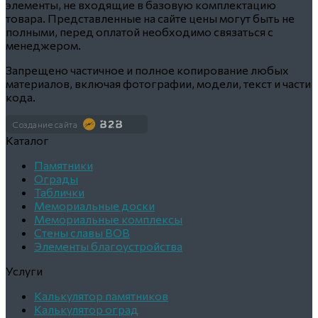
элементы, не входящие в базовую комплектацию
товара. Представленные на сайте цены могут быть не
полными, перед оплатой необходимо связаться с
менеджером.
Запрещено частичное и полное копирование любых
материалов, включая фотографии, модели, текст и части
кода.
Создание сайта
Каталог
Памятники
Ограды
Таблички
Мемориальные доски
Мемориальные комплексы
Стены славы ВОВ
Элементы благоустройства
Услуги
Калькулятор памятников
Калькулятор оград