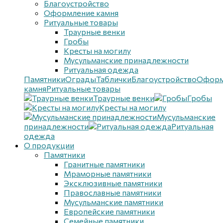
Благоустройствo
Оформление камня
Ритуальные товары
Траурные венки
Гробы
Кресты на могилу
Мусульманские принадлежности
Ритуальная одежда
Памятники
Ограды
Таблички
Благоустройствo
Оформ
камня
Ритуальные товары
Траурные венки
Гробы
Кресты на могилу
Мусульманские
принадлежности
Ритуальная
одежда
О продукции
Памятники
Гранитные памятники
Мраморные памятники
Эксклюзивные памятники
Православные памятники
Мусульманские памятники
Европейские памятники
Семейные памятники