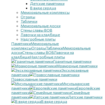
Детские памятники
В виде сердца
Мемориальные комплексы
Ограды
Таблички
Мемориальные доски
Стены славы ВОВ
Лавочки на кладбище
Надгробные плиты
Памятники
Мемориальные
комплексы
Ограды
Таблички
Мемориальные
доски
Стены славы ВОВ
Лавочки на
кладбище
Надгробные плиты
Гранитные памятники
Мраморные памятники
Эксклюзивные
памятники
Православные памятники
Мусульманские
памятники
Европейские
памятники
Семейные
памятники
Детские памятники
В виде сердца