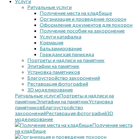
Услуги
Ритуальные услуги
Получение места на кладбище
Организация и проведение похорон
Оформление документов для похорон
Получение пособия на захоронение
Услуги катафалка
Кремация
Бальзамирование
Гражданская панихида
Портреты и надписи на памятник
Эпитафии на памятник
Установка памятников
Благоустройство захоронений
Реставрация фотографий
3D моделирование
Ритуальные услуги
Портреты и надписи на
памятник
Эпитафии на памятник
Установка
памятников
Благоустройство
захоронений
Реставрация фотографий
3D
моделирование
Получение места
на кладбище