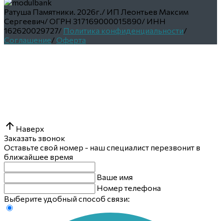
Ратуша Памятники.
2026г.
/
ИП Леонтьев Максим
Сергеевич
/
ОГРН 317169000015890
/
ИНН
162620029727
/
Политика конфиденциальности
/
Соглашение
/
Оферта
Наверх
Заказать звонок
Оставьте свой номер - наш специалист перезвонит в
ближайшее время
Ваше имя
Номер телефона
Выберите удобный способ связи: