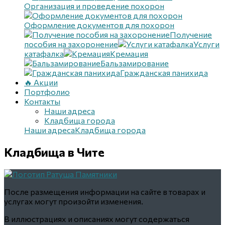
Организация и проведение похорон
Оформление документов для похорон
Получение
пособия на захоронение
Услуги
катафалка
Кремация
Бальзамирование
Гражданская панихида
🔥 Акции
Портфолио
Контакты
Наши адреса
Кладбища города
Наши адреса
Кладбища города
Кладбища
в Чите
После размещения информации на сайте в товарах и
услугах могут произойти изменения.
В иллюстрациях и описаниях могут содержаться