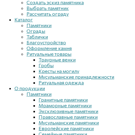
Создать эскиз памятника
Выбрать памятник
Рассчитать ограду
Каталог
Памятники
Ограды
Таблички
Благоустройствo
Оформление камня
Ритуальные товары
Траурные венки
Гробы
Кресты на могилу
Мусульманские принадлежности
Ритуальная одежда
О продукции
Памятники
Гранитные памятники
Мраморные памятники
Эксклюзивные памятники
Православные памятники
Мусульманские памятники
Европейские памятники
Семейные памятники