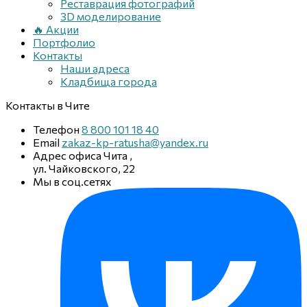
Реставрация фотографий
3D моделирование
🔥 Акции
Портфолио
Контакты
Наши адреса
Кладбища города
Контакты
в Чите
Телефон
8 800 101 18 40
Email
zakaz-kp-ratusha@yandex.ru
Адрес офиса
Чита
,
ул. Чайковского, 22
Мы в соц.сетях