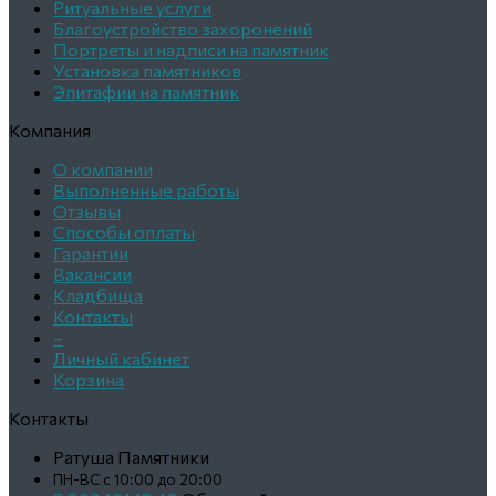
Ритуальные услуги
Благоустройство захоронений
Портреты и надписи на памятник
Установка памятников
Эпитафии на памятник
Компания
О компании
Выполненные работы
Отзывы
Способы оплаты
Гарантии
Вакансии
Кладбища
Контакты
–
Личный кабинет
Корзина
Контакты
Ратуша Памятники
ПН-ВС с 10:00 до 20:00