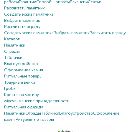
работы
Гарантии
Способы оплаты
Вакансии
Статьи
Рассчитать памятник
Создать эскиз памятника
Выбрать памятник
Рассчитать ограду
Создать эскиз памятника
Выбрать памятник
Рассчитать ограду
Каталог
Памятники
Ограды
Таблички
Благоустройствo
Оформление камня
Ритуальные товары
Траурные венки
Гробы
Кресты на могилу
Мусульманские принадлежности
Ритуальная одежда
Памятники
Ограды
Таблички
Благоустройствo
Оформление
камня
Ритуальные товары