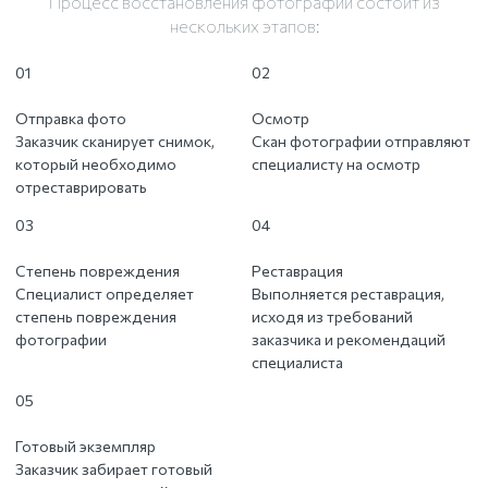
Процесс восстановления фотографий состоит из
нескольких этапов:
01
02
Отправка фото
Осмотр
Заказчик сканирует снимок,
Скан фотографии отправляют
который необходимо
специалисту на осмотр
отреставрировать
03
04
Степень повреждения
Реставрация
Специалист определяет
Выполняется реставрация,
степень повреждения
исходя из требований
фотографии
заказчика и рекомендаций
специалиста
05
Готовый экземпляр
Заказчик забирает готовый