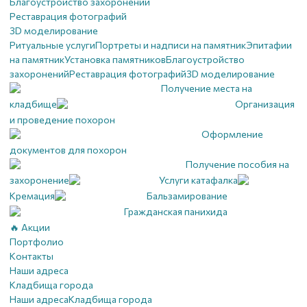
Благоустройство захоронений
Реставрация фотографий
3D моделирование
Ритуальные услуги
Портреты и надписи на памятник
Эпитафии
на памятник
Установка памятников
Благоустройство
захоронений
Реставрация фотографий
3D моделирование
Получение места на
кладбище
Организация
и проведение похорон
Оформление
документов для похорон
Получение пособия на
захоронение
Услуги катафалка
Кремация
Бальзамирование
Гражданская панихида
🔥 Акции
Портфолио
Контакты
Наши адреса
Кладбища города
Наши адреса
Кладбища города