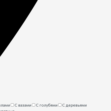
елами
С вазами
С голубями
С деревьями
цветные