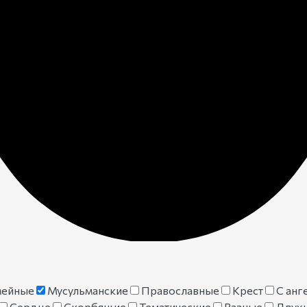
мейные
Мусульманские
Православные
Крест
С анг
Сердце
Скорбящие
Тематические
Разные
Двух