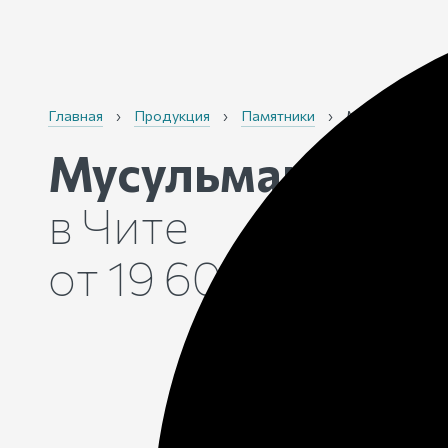
Главная
›
Продукция
›
Памятники
›
Мусульмански
Мусульманские 
в Чите
от 19 600 рублей