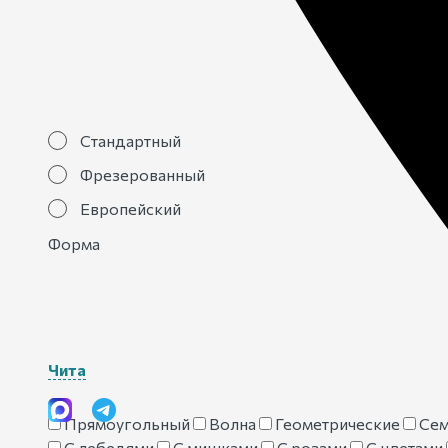
Стандартный
Фрезерованный
Европейский
Форма
Чита
Прямоугольный
Волна
Геометрические
Се
С лебедями
С мишками
С розами
С цветами