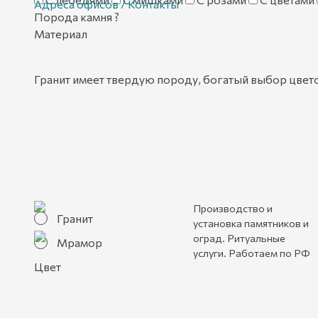
Адреса офисов / Контакты
Порода камня
?
Материал
Гранит имеет твердую породу, богатый выбор цвет
Производство и
Гранит
установка памятников и
оград. Ритуальные
Мрамор
услуги. Работаем по РФ
Цвет