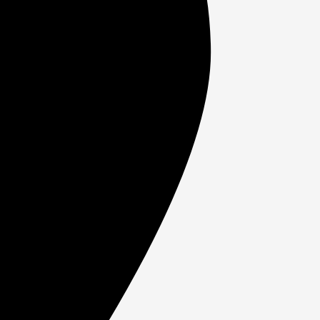
ики
в Чите