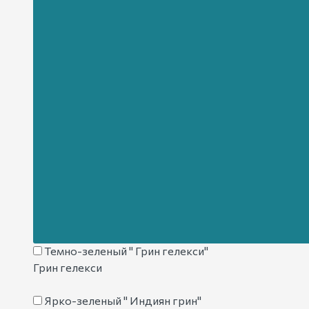
Зелено-матовый " Габро-норит"
Габро-норит
Зеленый " Масловский"
Масловский
Зеленый " Роял грин"
Роял грин
Пятнисто-зеленый " Балтик грин"
Балтик грин
Сине-зеленый " Пироксенит"
Пироксенит
Темно-зеленый " Грин гелекси"
Грин гелекси
Ярко-зеленый " Индиян грин"