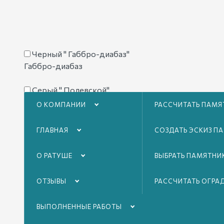
Черный " Габбро-диабаз"
Габбро-диабаз
Серый " Полевской"
Полевской
О КОМПАНИИ
РАССЧИТАТЬ ПАМЯ
Белый " Коелга"
ГЛАВНАЯ
СОЗДАТЬ ЭСКИЗ П
Коелга
О РАТУШЕ
ВЫБРАТЬ ПАМЯТНИ
Серый " Уфалеевский"
Уфалеевский
ОТЗЫВЫ
РАССЧИТАТЬ ОГРА
Черный " Шанси блек"
ВЫПОЛНЕННЫЕ РАБОТЫ
Шанси блек