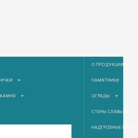
О ПРОДУКЦИИ
ЛИЧКИ
ПАМЯТНИКИ
амора Коелга
 КАМНЯ
ОГРАДЫ
ТА
СТЕНЫ СЛАВЫ ВОВ
НАДГРОБНЫЕ ПЛИТЫ