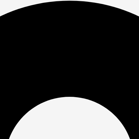
е памятники
памятники