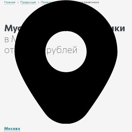
Главная
›
Продукция
›
Памятники
›
Мусульманские памятники
Мусульманские памятники
в Москве
от 19 600 рублей
Москва