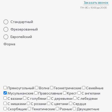
Заказать звонок
ПН-ВС с 10:00 до 20:00
Стандартный
Фрезерованный
Европейский
Форма
Прямоугольный
Волна
Геометрические
Семейные
Мусульманские
Православные
Крест
С ангелами
С вазами
С голубями
С деревьями
С лебедями
С мишками
С розами
С цветами
Сердце
Скорбящие
Тематические
Разные
Двухцветные