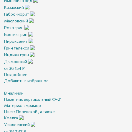
Империал ред
Казахский
Габро-норит
Масловский
Роял грин
Балтик грин
Пироксенит
Грин гелекси
Индиян грин
Дымовский
от
36 154
₽
Подробнее
Добавить в избранное
В наличии
Памятник вертикальный Ф-21
Материал:
мрамор
Цвет:
Полевской , а также
Коелга
Уфалеевский
от
28 787
₽