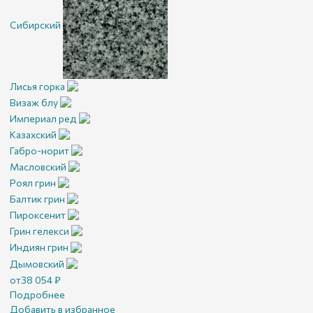
Сибирский
Лисья горка
Визаж блу
Империал ред
Казахский
Габро-норит
Масловский
Роял грин
Балтик грин
Пироксенит
Грин гелекси
Индиян грин
Дымовский
от
38 054
₽
Подробнее
Добавить в избранное