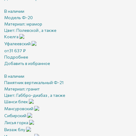
В наличии
Модель Ф-20
Материал:
мрамор
Цвет:
Полевской , а также
Коелга
Уфалеевский
от
31 637
₽
Подробнее
Добавить в избранное
В наличии
Памятник вертикальный Ф-21
Материал:
гранит
Цвет:
Габбро-диабаз , а также
Шанси блек
Мансуровский
Сибирский
Лисья горка
Визаж блу