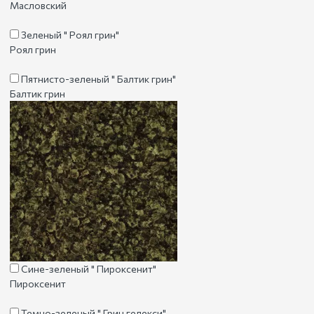
Масловский
Зеленый " Роял грин"
Роял грин
Пятнисто-зеленый " Балтик грин"
Балтик грин
Сине-зеленый " Пироксенит"
Пироксенит
Темно-зеленый " Грин гелекси"