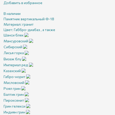
Добавить в избранное
В наличии
Памятник вертикальный Ф-18
Материал:
гранит
Цвет:
Габбро-диабаз , а также
Шанси блек
Мансуровский
Сибирский
Лисья горка
Визаж блу
Империал ред
Казахский
Габро-норит
Масловский
Роял грин
Балтик грин
Пироксенит
Грин гелекси
Индиян грин