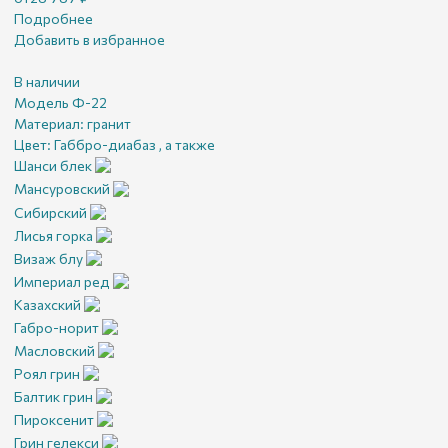
Подробнее
Добавить в избранное
В наличии
Модель Ф-22
Материал:
гранит
Цвет:
Габбро-диабаз , а также
Шанси блек
Мансуровский
Сибирский
Лисья горка
Визаж блу
Империал ред
Казахский
Габро-норит
Масловский
Роял грин
Балтик грин
Пироксенит
Грин гелекси