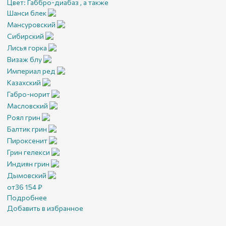
Цвет:
Габбро-диабаз , а также
Шанси блек
Мансуровский
Сибирский
Лисья горка
Визаж блу
Империал ред
Казахский
Габро-норит
Масловский
Роял грин
Балтик грин
Пироксенит
Грин гелекси
Индиян грин
Дымовский
от
36 154
₽
Подробнее
Добавить в избранное