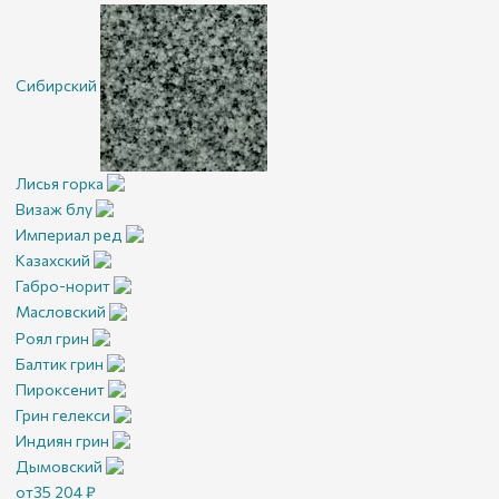
Сибирский
Лисья горка
Визаж блу
Империал ред
Казахский
Габро-норит
Масловский
Роял грин
Балтик грин
Пироксенит
Грин гелекси
Индиян грин
Дымовский
от
35 204
₽