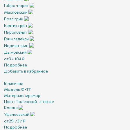
Габро-норит
Масловский
Роял грин
Балтик грин
Пироксенит
Грин гелекси
Индиян грин
Дымовский
от
37 104
₽
Подробнее
Добавить в избранное
В наличии
Модель Ф-17
Материал:
мрамор
Цвет:
Полевской , а также
Коелга
Уфалеевский
от
29 737
₽
Подробнее