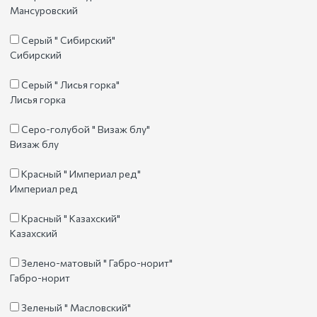
Мансуровский
Серый " Сибирский"
Сибирский
Серый " Лисья горка"
Лисья горка
Серо-голубой " Визаж блу"
Визаж блу
Красный " Империал ред"
Империал ред
Красный " Казахский"
Казахский
Зелено-матовый " Габро-норит"
Габро-норит
Зеленый " Масловский"