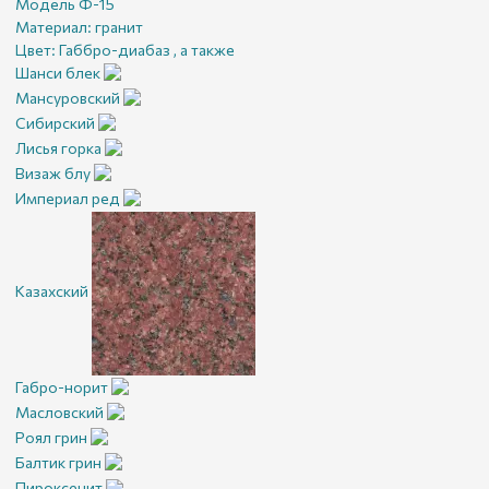
Модель Ф-15
Материал:
гранит
Цвет:
Габбро-диабаз , а также
Шанси блек
Мансуровский
Сибирский
Лисья горка
Визаж блу
Империал ред
Казахский
Габро-норит
Масловский
Роял грин
Балтик грин
Пироксенит