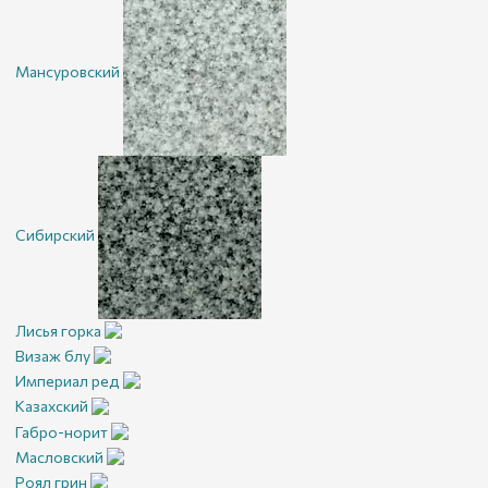
Мансуровский
Сибирский
Лисья горка
Визаж блу
Империал ред
Казахский
Габро-норит
Масловский
Роял грин