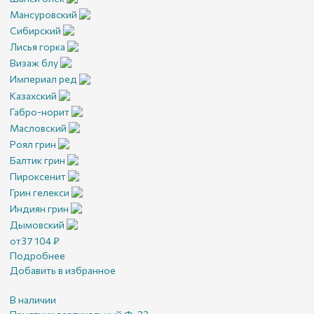
Мансуровский
Сибирский
Лисья горка
Визаж блу
Империал ред
Казахский
Габро-норит
Масловский
Роял грин
Балтик грин
Пироксенит
Грин гелекси
Индиян грин
Дымовский
от
37 104
₽
Подробнее
Добавить в избранное
В наличии