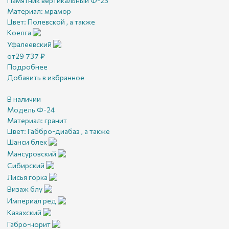
Памятник вертикальный Ф-23
Материал:
мрамор
Цвет:
Полевской , а также
Коелга
Уфалеевский
от
29 737
₽
Подробнее
Добавить в избранное
В наличии
Модель Ф-24
Материал:
гранит
Цвет:
Габбро-диабаз , а также
Шанси блек
Мансуровский
Сибирский
Лисья горка
Визаж блу
Империал ред
Казахский
Габро-норит