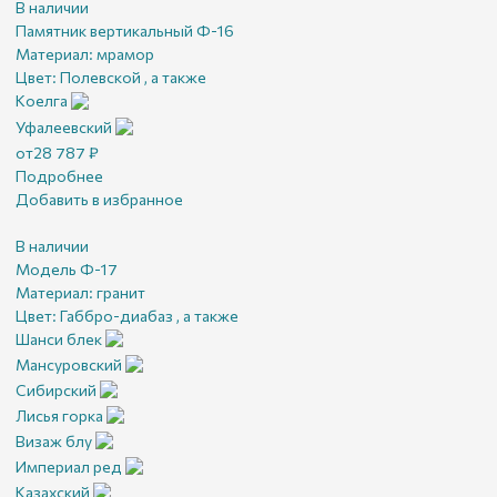
В наличии
Памятник вертикальный Ф-16
Материал:
мрамор
Цвет:
Полевской , а также
Коелга
Уфалеевский
от
28 787
₽
Подробнее
Добавить в избранное
В наличии
Модель Ф-17
Материал:
гранит
Цвет:
Габбро-диабаз , а также
Шанси блек
Мансуровский
Сибирский
Лисья горка
Визаж блу
Империал ред
Казахский