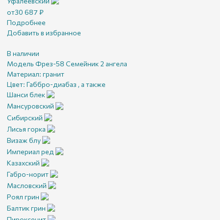
Уфалеевский
от
30 687
₽
Подробнее
Добавить в избранное
В наличии
Модель Фрез-58 Семейник 2 ангела
Материал:
гранит
Цвет:
Габбро-диабаз , а также
Шанси блек
Мансуровский
Сибирский
Лисья горка
Визаж блу
Империал ред
Казахский
Габро-норит
Масловский
Роял грин
Балтик грин
Пироксенит