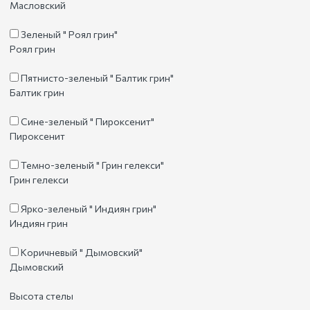
Масловский
Зеленый " Роял грин"
Роял грин
Пятнисто-зеленый " Балтик грин"
Балтик грин
Сине-зеленый " Пироксенит"
Пироксенит
Темно-зеленый " Грин гелекси"
Грин гелекси
Ярко-зеленый " Индиян грин"
Индиян грин
Коричневый " Дымовский"
Дымовский
Высота стелы