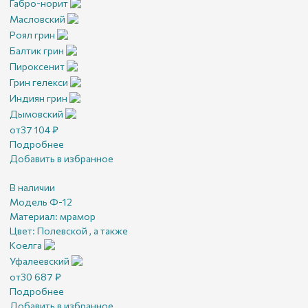
Габро-норит
Масловский
Роял грин
Балтик грин
Пироксенит
Грин гелекси
Индиян грин
Дымовский
от
37 104
₽
Подробнее
Добавить в избранное
В наличии
Модель Ф-12
Материал:
мрамор
Цвет:
Полевской , а также
Коелга
Уфалеевский
от
30 687
₽
Подробнее
Добавить в избранное