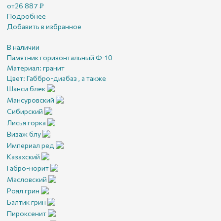
от
26 887
₽
Подробнее
Добавить в избранное
В наличии
Памятник горизонтальный Ф-10
Материал:
гранит
Цвет:
Габбро-диабаз , а также
Шанси блек
Мансуровский
Сибирский
Лисья горка
Визаж блу
Империал ред
Казахский
Габро-норит
Масловский
Роял грин
Балтик грин
Пироксенит