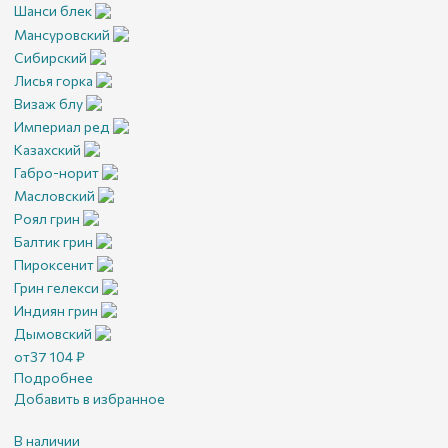
Шанси блек
Мансуровский
Сибирский
Лисья горка
Визаж блу
Империал ред
Казахский
Габро-норит
Масловский
Роял грин
Балтик грин
Пироксенит
Грин гелекси
Индиян грин
Дымовский
от
37 104
₽
Подробнее
Добавить в избранное
В наличии