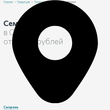
Главная
›
Продукция
›
Памятники
›
Семейные памятники
Семейные памятники
в Сызрани
от 18 100 рублей
Сызрань