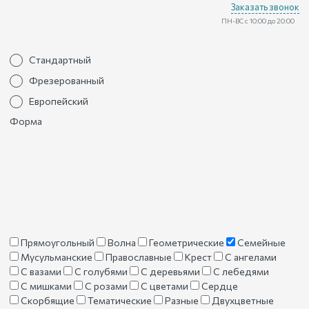
Заказать звонок
ПН-ВС с 10:00 до 20:00
Стандартный
Фрезерованный
Европейский
Форма
Прямоугольный
Волна
Геометрические
Семейные
Мусульманские
Православные
Крест
С ангелами
С вазами
С голубями
С деревьями
С лебедями
С мишками
С розами
С цветами
Сердце
Скорбящие
Тематические
Разные
Двухцветные