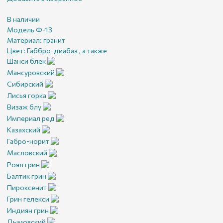
В наличии
Модель Ф-13
Материал:
гранит
Цвет:
Габбро-диабаз , а также
Шанси блек
Мансуровский
Сибирский
Лисья горка
Визаж блу
Империал ред
Казахский
Габро-норит
Масловский
Роял грин
Балтик грин
Пироксенит
Грин гелекси
Индиян грин
Дымовский