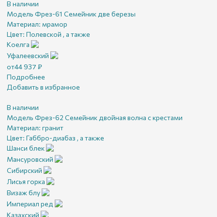
В наличии
Модель Фрез-61 Семейник две березы
Материал:
мрамор
Цвет:
Полевской , а также
Коелга
Уфалеевский
от
44 937
₽
Подробнее
Добавить в избранное
В наличии
Модель Фрез-62 Семейник двойная волна с крестами
Материал:
гранит
Цвет:
Габбро-диабаз , а также
Шанси блек
Мансуровский
Сибирский
Лисья горка
Визаж блу
Империал ред
Казахский