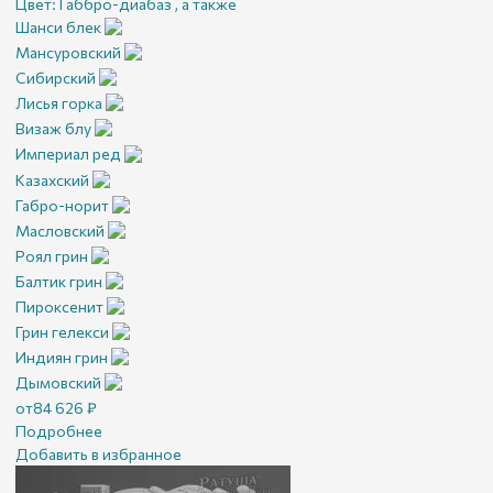
Цвет:
Габбро-диабаз , а также
Шанси блек
Мансуровский
Сибирский
Лисья горка
Визаж блу
Империал ред
Казахский
Габро-норит
Масловский
Роял грин
Балтик грин
Пироксенит
Грин гелекси
Индиян грин
Дымовский
от
84 626
₽
Подробнее
Добавить в избранное