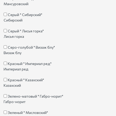
Мансуровский
Серый " Сибирский"
Сибирский
Серый " Лисья горка"
Лисья горка
Серо-голубой " Визаж блу"
Визаж блу
Красный " Империал ред"
Империал ред
Красный " Казахский"
Казахский
Зелено-матовый " Габро-норит"
Габро-норит
Зеленый " Масловский"