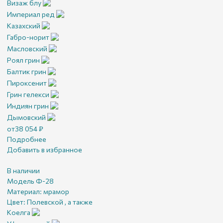
Визаж блу
Империал ред
Казахский
Габро-норит
Масловский
Роял грин
Балтик грин
Пироксенит
Грин гелекси
Индиян грин
Дымовский
от
38 054
₽
Подробнее
Добавить в избранное
В наличии
Модель Ф-28
Материал:
мрамор
Цвет:
Полевской , а также
Коелга