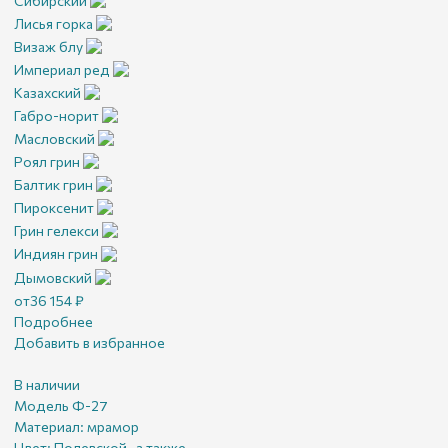
Сибирский
Лисья горка
Визаж блу
Империал ред
Казахский
Габро-норит
Масловский
Роял грин
Балтик грин
Пироксенит
Грин гелекси
Индиян грин
Дымовский
от
36 154
₽
Подробнее
Добавить в избранное
В наличии
Модель Ф-27
Материал:
мрамор
Цвет:
Полевской , а также