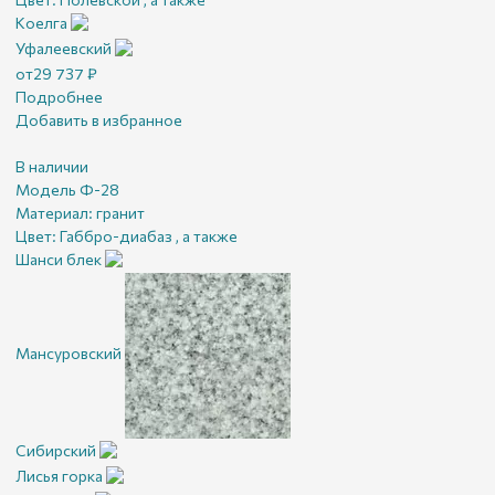
Коелга
Уфалеевский
от
29 737
₽
Подробнее
Добавить в избранное
В наличии
Модель Ф-28
Материал:
гранит
Цвет:
Габбро-диабаз , а также
Шанси блек
Мансуровский
Сибирский
Лисья горка