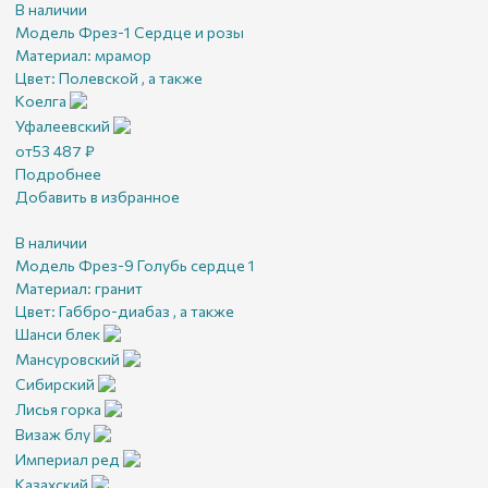
В наличии
Модель Фрез-1 Сердце и розы
Материал:
мрамор
Цвет:
Полевской , а также
Коелга
Уфалеевский
от
53 487
₽
Подробнее
Добавить в избранное
В наличии
Модель Фрез-9 Голубь сердце 1
Материал:
гранит
Цвет:
Габбро-диабаз , а также
Шанси блек
Мансуровский
Сибирский
Лисья горка
Визаж блу
Империал ред
Казахский