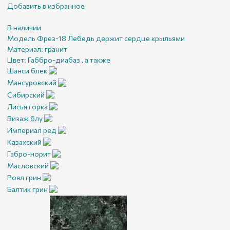
Добавить в избранное
В наличии
Модель Фрез-18 Лебедь держит сердце крыльями
Материал:
гранит
Цвет:
Габбро-диабаз , а также
Шанси блек
Мансуровский
Сибирский
Лисья горка
Визаж блу
Империал ред
Казахский
Габро-норит
Масловский
Роял грин
Балтик грин