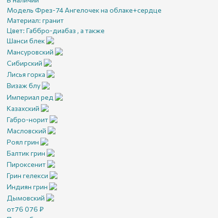
Модель Фрез-74 Ангелочек на облаке+сердце
Материал:
гранит
Цвет:
Габбро-диабаз , а также
Шанси блек
Мансуровский
Сибирский
Лисья горка
Визаж блу
Империал ред
Казахский
Габро-норит
Масловский
Роял грин
Балтик грин
Пироксенит
Грин гелекси
Индиян грин
Дымовский
от
76 076
₽