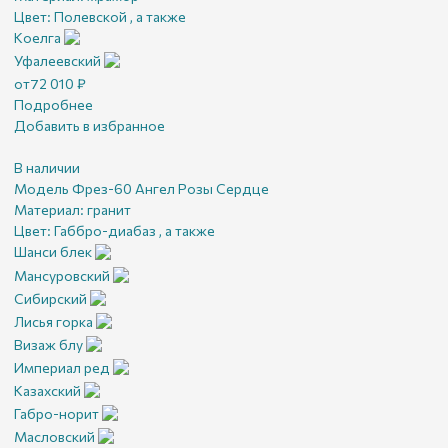
Цвет:
Полевской , а также
Коелга
Уфалеевский
от
72 010
₽
Подробнее
Добавить в избранное
В наличии
Модель Фрез-60 Ангел Розы Сердце
Материал:
гранит
Цвет:
Габбро-диабаз , а также
Шанси блек
Мансуровский
Сибирский
Лисья горка
Визаж блу
Империал ред
Казахский
Габро-норит
Масловский