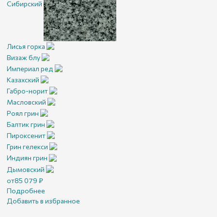
Сибирский
Лисья горка
Визаж блу
Империал ред
Казахский
Габро-норит
Масловский
Роял грин
Балтик грин
Пироксенит
Грин гелекси
Индиян грин
Дымовский
от
85 079
₽
Подробнее
Добавить в избранное