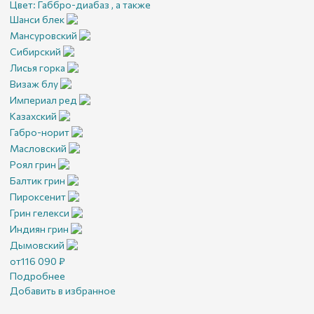
Цвет:
Габбро-диабаз , а также
Шанси блек
Мансуровский
Сибирский
Лисья горка
Визаж блу
Империал ред
Казахский
Габро-норит
Масловский
Роял грин
Балтик грин
Пироксенит
Грин гелекси
Индиян грин
Дымовский
от
116 090
₽
Подробнее
Добавить в избранное