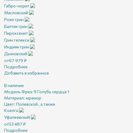
Габро-норит
Масловский
Роял грин
Балтик грин
Пироксенит
Грин гелекси
Индиян грин
Дымовский
от
67 979
₽
Подробнее
Добавить в избранное
В наличии
Модель Фрез-9 Голубь сердце 1
Материал:
мрамор
Цвет:
Полевской , а также
Коелга
Уфалеевский
от
53 487
₽
Подробнее