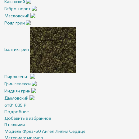
Казахский
Габро-норит
Масловский
Роял грин
Балтик грин
Пироксенит
Грин гелекси
Индиян грин
Дымовский
от
81 035
₽
Подробнее
Добавить в избранное
В наличии
Модель Фрез-60 Ангел Лилии Сердце
Материал:
мрамор