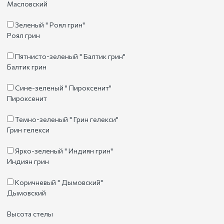
Масловский
Зеленый " Роял грин"
Роял грин
Пятнисто-зеленый " Балтик грин"
Балтик грин
Сине-зеленый " Пироксенит"
Пироксенит
Темно-зеленый " Грин гелекси"
Грин гелекси
Ярко-зеленый " Индиян грин"
Индиян грин
Коричневый " Дымовский"
Дымовский
Высота стелы