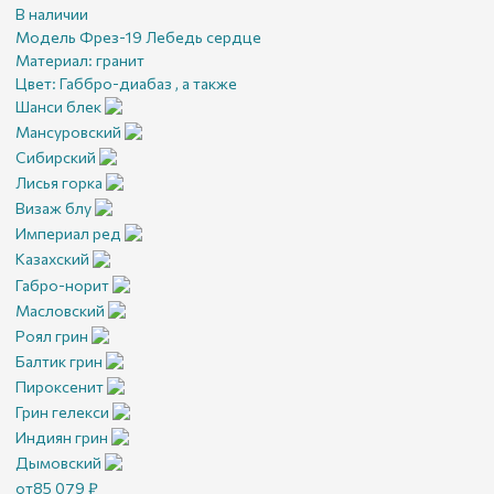
В наличии
Модель Фрез-19 Лебедь сердце
Материал:
гранит
Цвет:
Габбро-диабаз , а также
Шанси блек
Мансуровский
Сибирский
Лисья горка
Визаж блу
Империал ред
Казахский
Габро-норит
Масловский
Роял грин
Балтик грин
Пироксенит
Грин гелекси
Индиян грин
Дымовский
от
85 079
₽