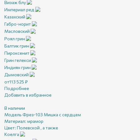
Визаж блу
Империал ред
Казахский
Габро-норит
Масловский
Роял грин
Балтик грин
Пироксенит
Грин гелекси
Индиян грин
Дымовский
от
113 525
₽
Подробнее
Добавить в избранное
В наличии
Модель Фрез-103 Мишка с сердцем
Материал:
мрамор
Цвет:
Полевской , а также
Коелга