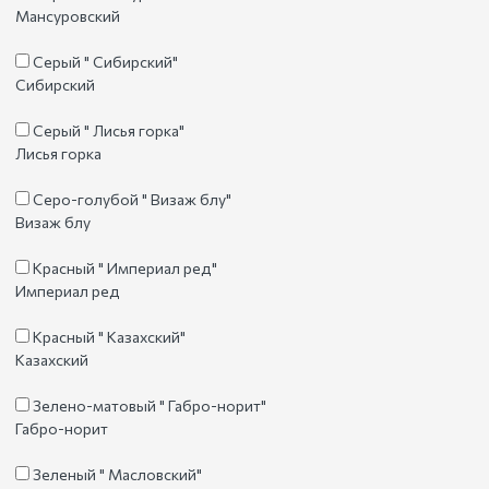
Мансуровский
Серый " Сибирский"
Сибирский
Серый " Лисья горка"
Лисья горка
Серо-голубой " Визаж блу"
Визаж блу
Красный " Империал ред"
Империал ред
Красный " Казахский"
Казахский
Зелено-матовый " Габро-норит"
Габро-норит
Зеленый " Масловский"