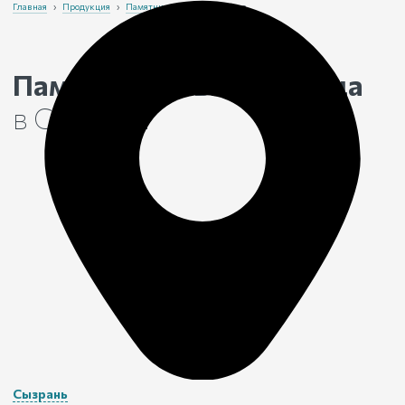
Главная
›
Продукция
›
Памятники
›
В виде сердца
Памятники в виде сердца
в Сызрани
Сызрань