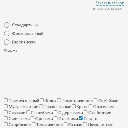
Заказать звонок
ПН-ВС с 10:00 до 20:00
Стандартный
Фрезерованный
Европейский
Форма
Прямоугольный
Волна
Геометрические
Семейные
Мусульманские
Православные
Крест
С ангелами
С вазами
С голубями
С деревьями
С лебедями
С мишками
С розами
С цветами
Сердце
Скорбящие
Тематические
Разные
Двухцветные