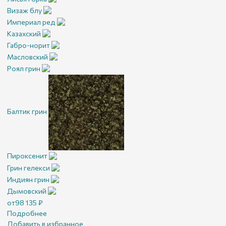
Визаж блу
Империал ред
Казахский
Габро-норит
Масловский
Роял грин
Балтик грин
Пироксенит
Грин гелекси
Индиян грин
Дымовский
от
98 135
₽
Подробнее
Добавить в избранное