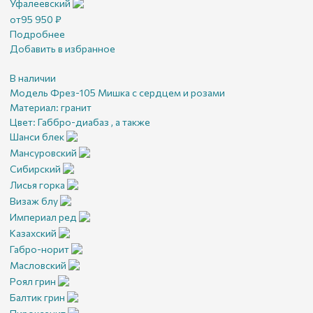
Уфалеевский
от
95 950
₽
Подробнее
Добавить в избранное
В наличии
Модель Фрез-105 Мишка с сердцем и розами
Материал:
гранит
Цвет:
Габбро-диабаз , а также
Шанси блек
Мансуровский
Сибирский
Лисья горка
Визаж блу
Империал ред
Казахский
Габро-норит
Масловский
Роял грин
Балтик грин