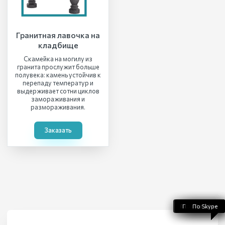
Гранитная лавочка на
кладбище
Скамейка на могилу из
гранита прослужит больше
полувека: камень устойчив к
перепаду температур и
выдерживает сотни циклов
замораживания и
размораживания.
Заказать
По WhatsApp
По телефону
По Telegram
По Skype
По Viber