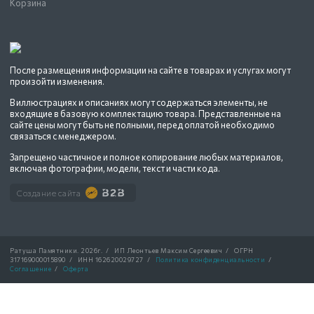
Корзина
После размещения информации на сайте в товарах и услугах могут
произойти изменения.
В иллюстрациях и описаниях могут содержаться элементы, не
входящие в базовую комплектацию товара. Представленные на
сайте цены могут быть не полными, перед оплатой необходимо
связаться с менеджером.
Запрещено частичное и полное копирование любых материалов,
включая фотографии, модели, текст и части кода.
Создание сайта
Ратуша Памятники.
2026г.
/
ИП Леонтьев Максим Сергеевич
/
ОГРН
317169000015890
/
ИНН 162620029727
/
Политика конфиденциальности
/
Соглашение
/
Оферта