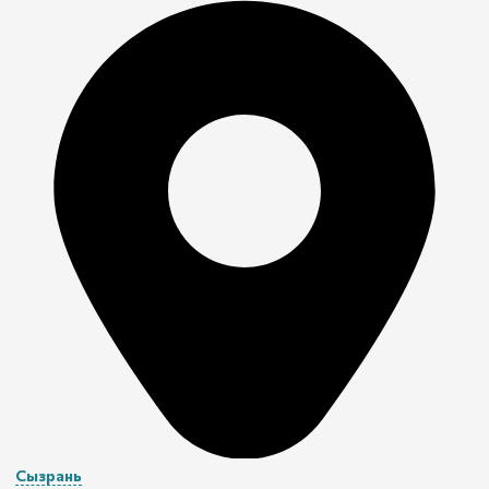
Сызрань