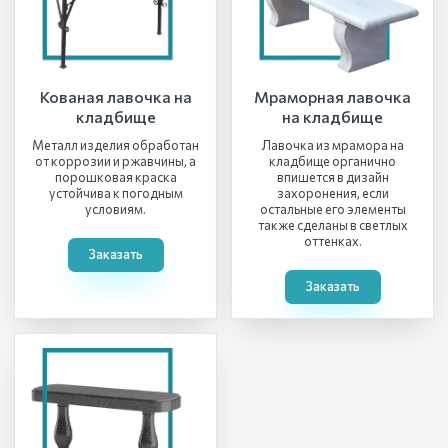
Кованая лавочка на
Мраморная лавочка
кладбище
на кладбище
Металл изделия обработан
Лавочка из мрамора на
от коррозии и ржавчины, а
кладбище органично
порошковая краска
впишется в дизайн
устойчива к погодным
захоронения, если
условиям.
остальные его элементы
также сделаны в светлых
оттенках.
Заказать
Заказать