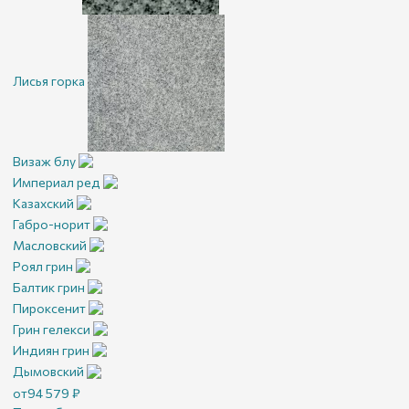
Лисья горка
Визаж блу
Империал ред
Казахский
Габро-норит
Масловский
Роял грин
Балтик грин
Пироксенит
Грин гелекси
Индиян грин
Дымовский
от
94 579
₽