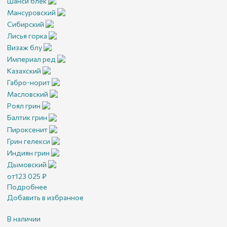
Шанси блек
Мансуровский
Сибирский
Лисья горка
Визаж блу
Империал ред
Казахский
Габро-норит
Масловский
Роял грин
Балтик грин
Пироксенит
Грин гелекси
Индиян грин
Дымовский
от
123 025
₽
Подробнее
Добавить в избранное
В наличии