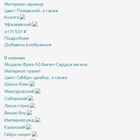
Материал:
мрамор
Цвет:
Полевской , а также
Коелга
Уфалеевский
от
71 537
₽
Подробнее
Добавить в избранное
В наличии
Модель Фрез-53 Ангел-Сердце ангела
Материал:
гранит
Цвет:
Габбро-диабаз , а также
Шанси блек
Мансуровский
Сибирский
Лисья горка
Визаж блу
Империал ред
Казахский
Габро-норит