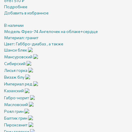
от
81 510
₽
Подробнее
Добавить в избранное
В наличии
Модель Фрез-74 Ангелочек на облаке+сердце
Материал:
гранит
Цвет:
Габбро-диабаз , а также
Шанси блек
Мансуровский
Сибирский
Лисья горка
Визаж блу
Империал ред
Казахский
Габро-норит
Масловский
Роял грин
Балтик грин
Пироксенит
Грин гелекси