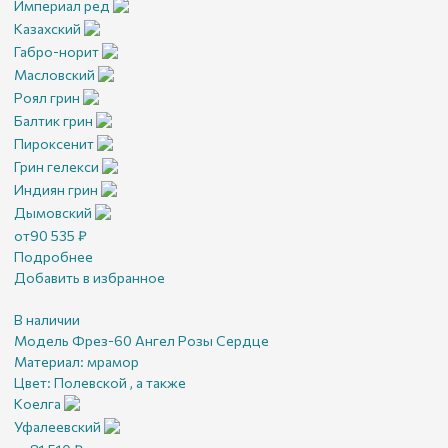
Империал ред
Казахский
Габро-норит
Масловский
Роял грин
Балтик грин
Пироксенит
Грин гелекси
Индиян грин
Дымовский
от
90 535
₽
Подробнее
Добавить в избранное
В наличии
Модель Фрез-60 Ангел Розы Сердце
Материал:
мрамор
Цвет:
Полевской , а также
Коелга
Уфалеевский