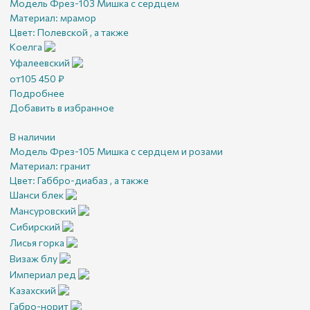
Модель Фрез-103 Мишка с сердцем
Материал:
мрамор
Цвет:
Полевской , а также
Коелга
Уфалеевский
от
105 450
₽
Подробнее
Добавить в избранное
В наличии
Модель Фрез-105 Мишка с сердцем и розами
Материал:
гранит
Цвет:
Габбро-диабаз , а также
Шанси блек
Мансуровский
Сибирский
Лисья горка
Визаж блу
Империал ред
Казахский
Габро-норит