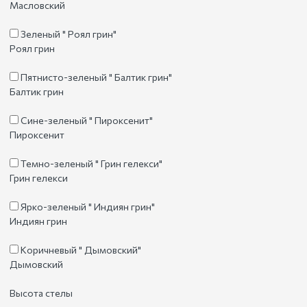
Масловский
Зеленый " Роял грин"
Роял грин
Пятнисто-зеленый " Балтик грин"
Балтик грин
Сине-зеленый " Пироксенит"
Пироксенит
Темно-зеленый " Грин гелекси"
Грин гелекси
Ярко-зеленый " Индиян грин"
Индиян грин
Коричневый " Дымовский"
Дымовский
Высота стелы