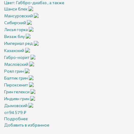
Цвет:
Габбро-диабаз , а также
Шанси блек
Мансуровский
Сибирский
Лисья горка
Визаж блу
Империал ред
Казахский
Габро-норит
Масловский
Роял грин
Балтик грин
Пироксенит
Грин гелекси
Индиян грин
Дымовский
от
94 579
₽
Подробнее
Добавить в избранное