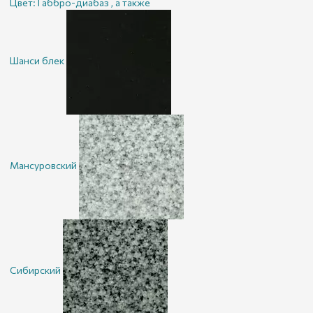
Цвет:
Габбро-диабаз , а также
Шанси блек
Мансуровский
Сибирский