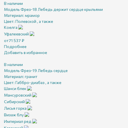
В наличии
Модель Фрез-18 Лебедь держит сердце крыльями
Материал:
мрамор
Цвет:
Полевской , а также
Коелга
Уфалеевский
от
71 537
₽
Подробнее
Добавить в избранное
В наличии
Модель Фрез-19 Лебедь сердце
Материал:
гранит
Цвет:
Габбро-диабаз , а также
Шанси блек
Мансуровский
Сибирский
Лисья горка
Визаж блу
Империал ред
Казахский