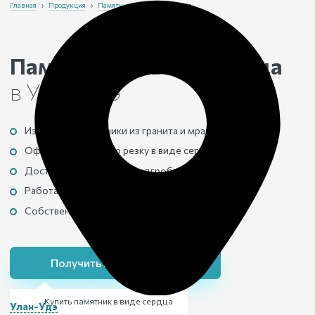
Главная
›
Продукция
›
Памятники
›
В виде сердца
Памятники в виде сердца
в Улан-Удэ
Изготовим памятники из гранита и мрамора.
Оформим фигурную резку в виде сердца.
Доставим и установим надгробие.
Работаем без посредников.
Собственное производство.
Получить консультацию
Купить памятник в виде сердца
Улан-Удэ