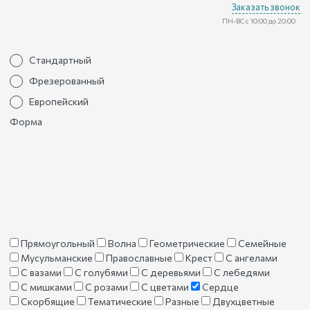
Заказать звонок
ПН-ВС с 10:00 до 20:00
Стандартный
Фрезерованный
Европейский
Форма
Прямоугольный
Волна
Геометрические
Семейные
Мусульманские
Православные
Крест
С ангелами
С вазами
С голубями
С деревьями
С лебедями
С мишками
С розами
С цветами
Сердце
Скорбящие
Тематические
Разные
Двухцветные