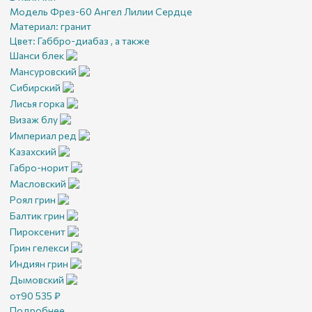
Модель Фрез-60 Ангел Лилии Сердце
Материал:
гранит
Цвет:
Габбро-диабаз , а также
Шанси блек
Мансуровский
Сибирский
Лисья горка
Визаж блу
Империал ред
Казахский
Габро-норит
Масловский
Роял грин
Балтик грин
Пироксенит
Грин гелекси
Индиян грин
Дымовский
от
90 535
₽
Подробнее