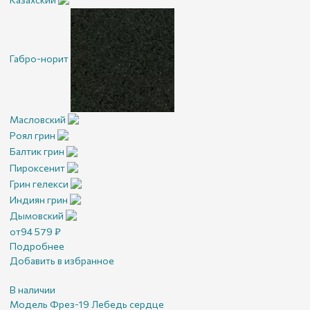
Габро-норит
Масловский
Роял грин
Балтик грин
Пироксенит
Грин гелекси
Индиян грин
Дымовский
от
94 579
₽
Подробнее
Добавить в избранное
В наличии
Модель Фрез-19 Лебедь сердце