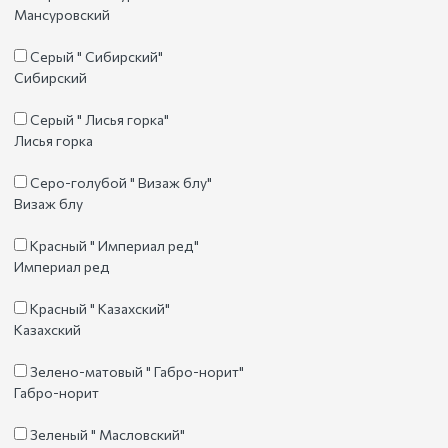
Мансуровский
Серый " Сибирский"
Сибирский
Серый " Лисья горка"
Лисья горка
Серо-голубой " Визаж блу"
Визаж блу
Красный " Империал ред"
Империал ред
Красный " Казахский"
Казахский
Зелено-матовый " Габро-норит"
Габро-норит
Зеленый " Масловский"