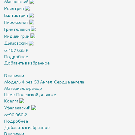
Масловский
Роял грин
Балтик грин
Пироксенит
Грин гелекси
Индиян грин
Дымовский
от
107 635
₽
Подробнее
Добавить в избранное
В наличии
Модель Фрез-53 Ангел-Сердце ангела
Материал:
мрамор
Цвет:
Полевской , а также
Коелга
Уфалеевский
от
90 060
₽
Подробнее
Добавить в избранное
В наличии