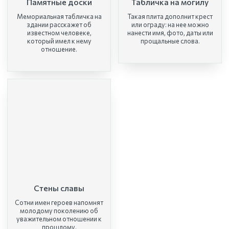
Памятные доски
Табличка на могилу
Мемориальная табличка на
Такая плита дополнит крест
здании расскажет об
или ограду: на нее можно
известном человеке,
нанести имя, фото, даты или
который имел к нему
прощальные слова.
отношение.
Стены славы
Сотни имен героев напомнят
молодому поколению об
уважительном отношении к
прошлому.