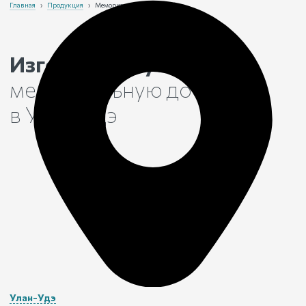
Главная
›
Продукция
›
Мемориальная доска
Изготовим и установим
мемориальную доску
в Улан-Удэ
Улан-Удэ