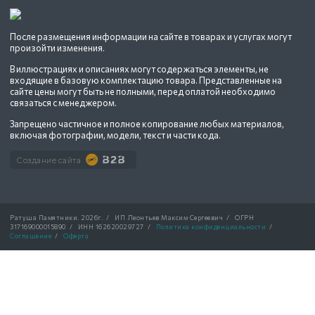
После размещения информации на сайте в товарах и услугах могут
произойти изменения.
В иллюстрациях и описаниях могут содержаться элементы, не
входящие в базовую комплектацию товара. Представленные на
сайте цены могут быть не полными, перед оплатой необходимо
связаться с менеджером.
Запрещено частичное и полное копирование любых материалов,
включая фотографии, модели, текст и части кода.
Создание сайта
Ратуша Памятники.
2026г.
/
ИП Леонтьев Максим Сергеевич
/
ОГРН
317169000015890
/
ИНН 162620029727
/
Политика конфиденциальности
/
Соглашение
/
Оферта