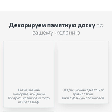
Декорируем памятную доску
по
вашему желанию
Размещаем на
Надпись можно сделать как
мемориальной доске
гравировкой,
портрет – гравировку фото
так и рубленую с позолотой.
или барельеф.