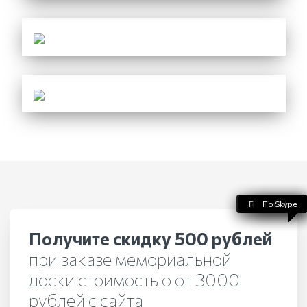
По WhatsApp
По телефону
По Telegram
По Skype
По Viber
Получите скидку 500 рублей
при заказе мемориальной
доски стоимостью от 3000
рублей с сайта