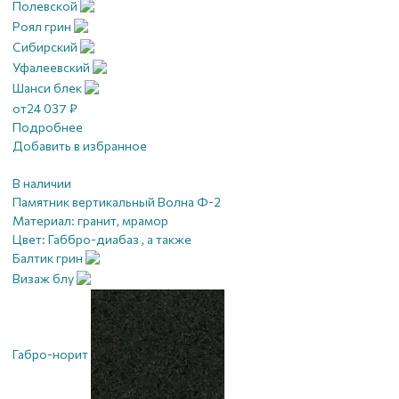
Полевской
Роял грин
Сибирский
Уфалеевский
Шанси блек
от
24 037
₽
Подробнее
Добавить в избранное
В наличии
Памятник вертикальный Волна Ф-2
Материал:
гранит, мрамор
Цвет:
Габбро-диабаз , а также
Балтик грин
Визаж блу
Габро-норит