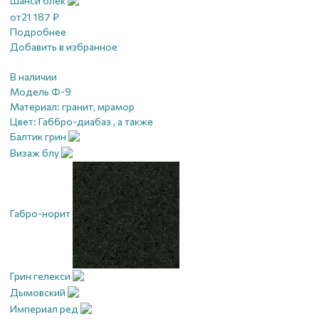
Шанси блек
от
21 187
₽
Подробнее
Добавить в избранное
В наличии
Модель Ф-9
Материал:
гранит, мрамор
Цвет:
Габбро-диабаз , а также
Балтик грин
Визаж блу
Габро-норит
Грин гелекси
Дымовский
Империал ред