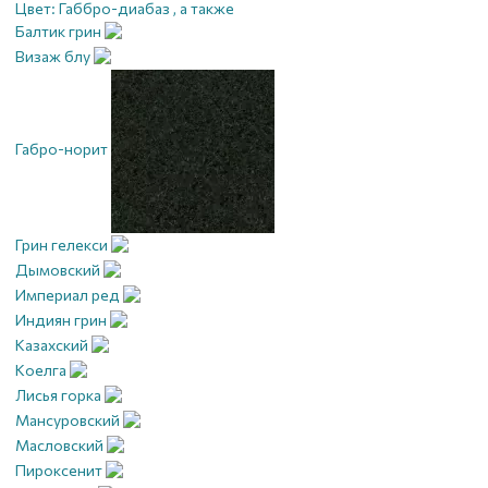
Цвет:
Габбро-диабаз , а также
Балтик грин
Визаж блу
Габро-норит
Грин гелекси
Дымовский
Империал ред
Индиян грин
Казахский
Коелга
Лисья горка
Мансуровский
Масловский
Пироксенит