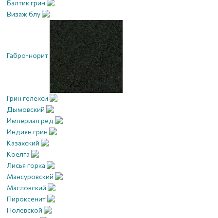
Балтик грин
Визаж блу
Габро-норит
Грин гелекси
Дымовский
Империал ред
Индиян грин
Казахский
Коелга
Лисья горка
Мансуровский
Масловский
Пироксенит
Полевской