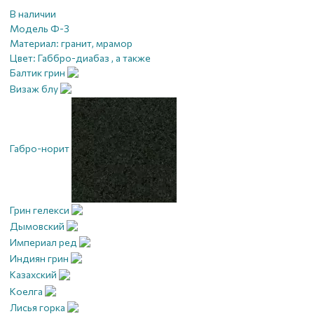
В наличии
Модель Ф-3
Материал:
гранит, мрамор
Цвет:
Габбро-диабаз , а также
Балтик грин
Визаж блу
Габро-норит
Грин гелекси
Дымовский
Империал ред
Индиян грин
Казахский
Коелга
Лисья горка