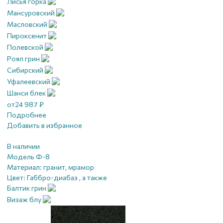
Лисья горка
Мансуровский
Масловский
Пироксенит
Полевской
Роял грин
Сибирский
Уфалеевский
Шанси блек
от
24 987
₽
Подробнее
Добавить в избранное
В наличии
Модель Ф-8
Материал:
гранит, мрамор
Цвет:
Габбро-диабаз , а также
Балтик грин
Визаж блу