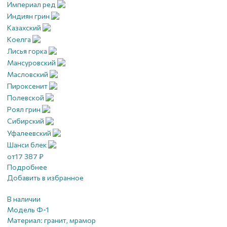
Империал ред
Индиян грин
Казахский
Коелга
Лисья горка
Мансуровский
Масловский
Пироксенит
Полевской
Роял грин
Сибирский
Уфалеевский
Шанси блек
от
17 387
₽
Подробнее
Добавить в избранное
В наличии
Модель Ф-1
Материал:
гранит, мрамор