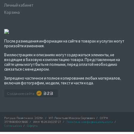
Личный кабинет
Корзина
После размещения информации на сайте в товарах и услугах могут
произойти изменения.
В иллюстрациях и описаниях могут содержаться элементы, не
входящие в базовую комплектацию товара. Представленные на
сайте цены могут быть не полными, перед оплатой необходимо
связаться с менеджером.
Запрещено частичное и полное копирование любых материалов,
включая фотографии, модели, текст и части кода.
Создание сайта
Ратуша Памятники.
2026г.
/
ИП Леонтьев Максим Сергеевич
/
ОГРН
317169000015890
/
ИНН 162620029727
/
Политика конфиденциальности
/
Соглашение
/
Оферта