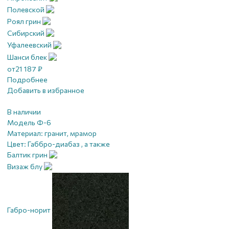
Полевской
Роял грин
Сибирский
Уфалеевский
Шанси блек
от
21 187
₽
Подробнее
Добавить в избранное
В наличии
Модель Ф-6
Материал:
гранит, мрамор
Цвет:
Габбро-диабаз , а также
Балтик грин
Визаж блу
Габро-норит