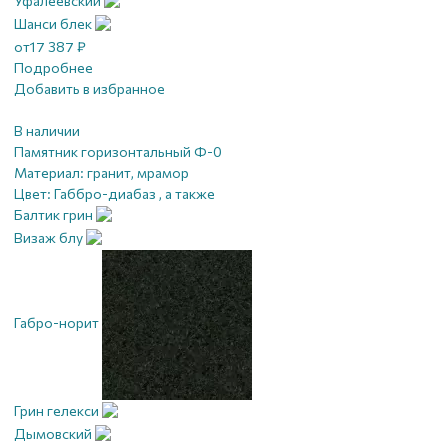
Уфалеевский
Шанси блек
от
17 387
₽
Подробнее
Добавить в избранное
В наличии
Памятник горизонтальный Ф-0
Материал:
гранит, мрамор
Цвет:
Габбро-диабаз , а также
Балтик грин
Визаж блу
Габро-норит
Грин гелекси
Дымовский