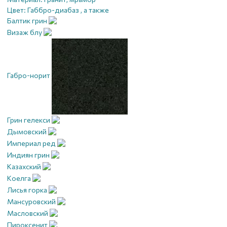
Цвет:
Габбро-диабаз , а также
Балтик грин
Визаж блу
Габро-норит
Грин гелекси
Дымовский
Империал ред
Индиян грин
Казахский
Коелга
Лисья горка
Мансуровский
Масловский
Пироксенит