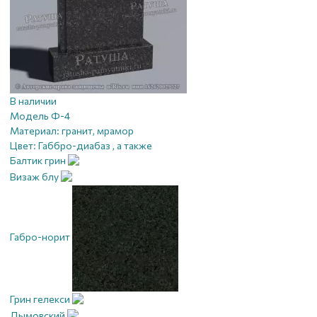
В наличии
Модель Ф-4
Материал:
гранит, мрамор
Цвет:
Габбро-диабаз , а также
Балтик грин
Визаж блу
Габро-норит
Грин гелекси
Дымовский