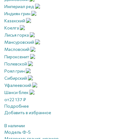
Империал ред
Индиян грин
Казахский
Коелга
Лисья горка
Мансуровский
Масловский
Пироксенит
Полевской
Роял грин
Сибирский
Уфалеевский
Шанси блек
от
22 137
₽
Подробнее
Добавить в избранное
В наличии
Модель Ф-5
Материал:
гранит, мрамор