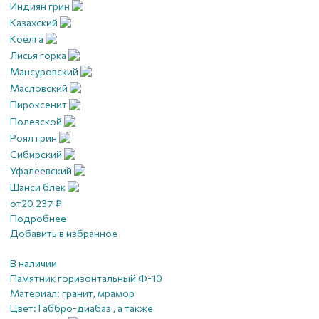
Индиян грин
Казахский
Коелга
Лисья горка
Мансуровский
Масловский
Пироксенит
Полевской
Роял грин
Сибирский
Уфалеевский
Шанси блек
от
20 237
₽
Подробнее
Добавить в избранное
В наличии
Памятник горизонтальный Ф-10
Материал:
гранит, мрамор
Цвет:
Габбро-диабаз , а также