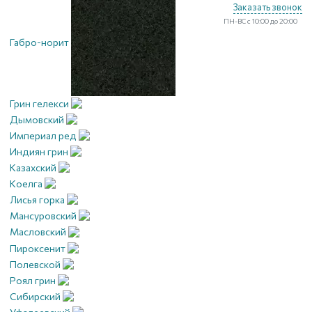
Заказать звонок
ПН-ВС с 10:00 до 20:00
Габро-норит
Грин гелекси
Дымовский
Империал ред
Индиян грин
Казахский
Коелга
Лисья горка
Мансуровский
Масловский
Пироксенит
Полевской
Роял грин
Сибирский