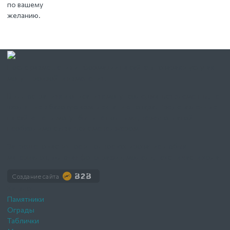
по вашему
желанию.
После размещения информации на сайте в товарах и услугах
могут произойти изменения.
В иллюстрациях и описаниях могут содержаться элементы, не
входящие в базовую комплектацию товара. Представленные
на сайте цены могут быть не полными, перед оплатой
необходимо связаться с менеджером.
Запрещено частичное и полное копирование любых
материалов, включая фотографии, модели, текст и части кода.
Создание сайта
Каталог
Памятники
Ограды
Таблички