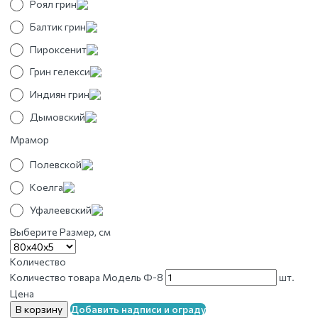
Роял грин
Балтик грин
Пироксенит
Грин гелекси
Индиян грин
Дымовский
Мрамор
Полевской
Коелга
Уфалеевский
Выберите Размер, см
Количество
Количество товара Модель Ф-8
шт.
Цена
В корзину
Добавить надписи и ограду