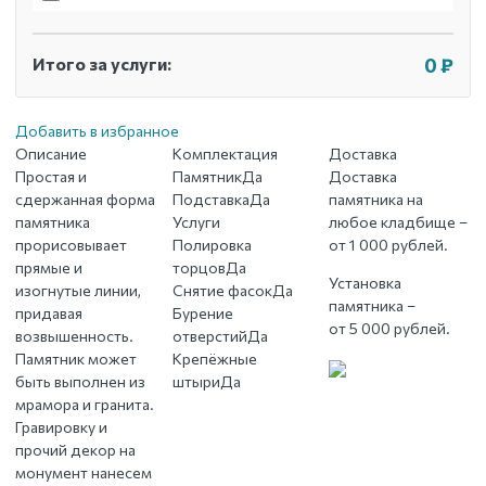
Итого за услуги:
0 ₽
Добавить в избранное
Описание
Комплектация
Доставка
Простая и
Памятник
Да
Доставка
сдержанная форма
Подставка
Да
памятника на
памятника
Услуги
любое кладбище –
прорисовывает
Полировка
от 1 000 рублей.
прямые и
торцов
Да
Установка
изогнутые линии,
Снятие фасок
Да
памятника –
придавая
Бурение
от 5 000 рублей.
возвышенность.
отверстий
Да
Памятник может
Крепёжные
быть выполнен из
штыри
Да
мрамора и гранита.
Гравировку и
прочий декор на
монумент нанесем