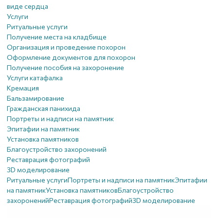
виде сердца
Услуги
Ритуальные услуги
Получение места на кладбище
Организация и проведение похорон
Оформление документов для похорон
Получение пособия на захоронение
Услуги катафалка
Кремация
Бальзамирование
Гражданская панихида
Портреты и надписи на памятник
Эпитафии на памятник
Установка памятников
Благоустройство захоронений
Реставрация фотографий
3D моделирование
Ритуальные услуги
Портреты и надписи на памятник
Эпитафии
на памятник
Установка памятников
Благоустройство
захоронений
Реставрация фотографий
3D моделирование