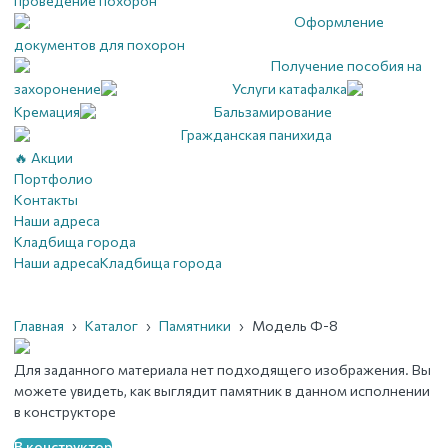
проведение похорон
Оформление
документов для похорон
Получение пособия на
захоронение
Услуги катафалка
Кремация
Бальзамирование
Гражданская панихида
🔥 Акции
Портфолио
Контакты
Наши адреса
Кладбища города
Наши адреса
Кладбища города
Главная
›
Каталог
›
Памятники
›
Модель Ф-8
Для заданного материала нет подходящего изображения. Вы
можете увидеть, как выглядит памятник в данном исполнении
в конструкторе
В конструктор