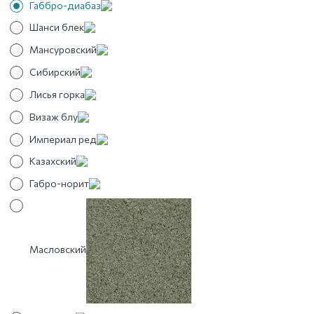
Габбро-диабаз
Шанси блек
Мансуровский
Сибирский
Лисья горка
Визаж блу
Империал ред
Казахский
Габро-норит
Масловский