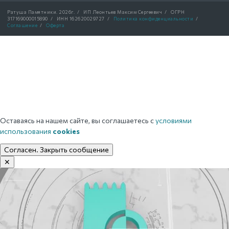
Ратуша Памятники.
2026г.
/
ИП Леонтьев Максим Сергеевич
/
ОГРН
317169000015890
/
ИНН 162620029727
/
Политика конфиденциальности
/
Соглашение
/
Оферта
Оставаясь на нашем сайте, вы соглашаетесь с
условиями
использования
cookies
Согласен. Закрыть сообщение
✕