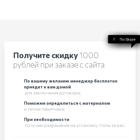
По WhatsApp
По телефону
По Telegram
По Skype
По Viber
Получите скидку
1000
рублей при заказе с сайта
По вашему желанию менеджер бесплатно
приедет к вам домой
для заключения договора;
Поможем определиться с материалом
и типом памятника;
При необходимости
получим разрешение на установку стелы за вас.