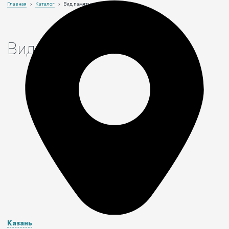
Главная
›
Каталог
›
Вид памятника
Виды памятников
Казань