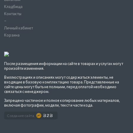
Кладбища
Контакты
–
Личный кабинет
Корзина
После размещения информации на сайте в товарах и услугах могут
произойти изменения.
В иллюстрациях и описаниях могут содержаться элементы, не
входящие в базовую комплектацию товара. Представленные на
сайте цены могут быть не полными, перед оплатой необходимо
связаться с менеджером.
Запрещено частичное и полное копирование любых материалов,
включая фотографии, модели, текст и части кода.
Создание сайта