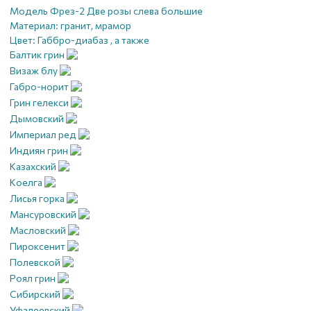
Модель Фрез-2 Две розы слева большие
Материал:
гранит, мрамор
Цвет:
Габбро-диабаз , а также
Балтик грин
Визаж блу
Габро-норит
Грин гелекси
Дымовский
Империал ред
Индиян грин
Казахский
Коелга
Лисья горка
Мансуровский
Масловский
Пироксенит
Полевской
Роял грин
Сибирский
Уфалеевский