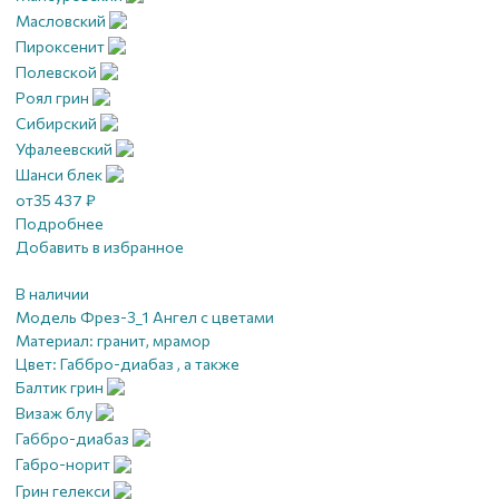
Масловский
Пироксенит
Полевской
Роял грин
Сибирский
Уфалеевский
Шанси блек
от
35 437
₽
Подробнее
Добавить в избранное
В наличии
Модель Фрез-3_1 Ангел с цветами
Материал:
гранит, мрамор
Цвет:
Габбро-диабаз , а также
Балтик грин
Визаж блу
Габбро-диабаз
Габро-норит
Грин гелекси