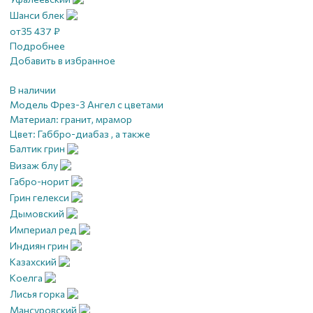
Шанси блек
от
35 437
₽
Подробнее
Добавить в избранное
В наличии
Модель Фрез-3 Ангел с цветами
Материал:
гранит, мрамор
Цвет:
Габбро-диабаз , а также
Балтик грин
Визаж блу
Габро-норит
Грин гелекси
Дымовский
Империал ред
Индиян грин
Казахский
Коелга
Лисья горка
Мансуровский