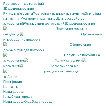
Реставрация фотографий
3D моделирование
Ритуальные услуги
Портреты и надписи на памятник
Эпитафии
на памятник
Установка памятников
Благоустройство
захоронений
Реставрация фотографий
3D моделирование
Получение места на
кладбище
Организация
и проведение похорон
Оформление
документов для похорон
Получение пособия на
захоронение
Услуги катафалка
Кремация
Бальзамирование
Гражданская панихида
🔥 Акции
Портфолио
Контакты
Наши адреса
Кладбища города
Наши адреса
Кладбища города