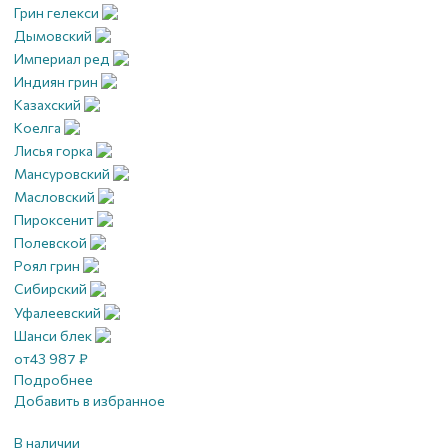
Грин гелекси
Дымовский
Империал ред
Индиян грин
Казахский
Коелга
Лисья горка
Мансуровский
Масловский
Пироксенит
Полевской
Роял грин
Сибирский
Уфалеевский
Шанси блек
от
43 987
₽
Подробнее
Добавить в избранное
В наличии