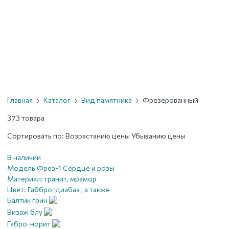
Главная
›
Каталог
›
Вид памятника
›
Фрезерованный
373 товара
Сортировать по:
Возрастанию цены
Убыванию цены
В наличии
Модель Фрез-1 Сердце и розы
Материал:
гранит, мрамор
Цвет:
Габбро-диабаз , а также
Балтик грин
Визаж блу
Габро-норит