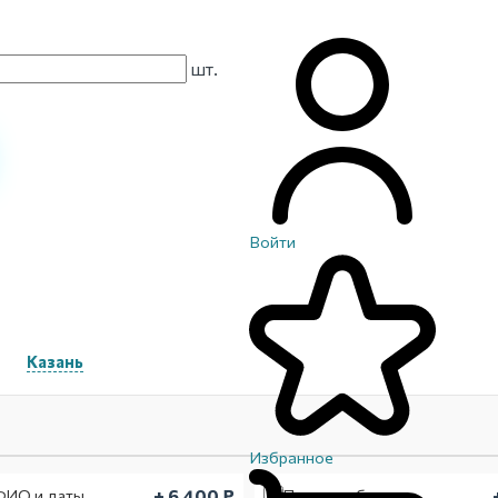
шт.
Войти
Казань
Избранное
+ 6 400 ₽
ФИО и даты
Покраска букв