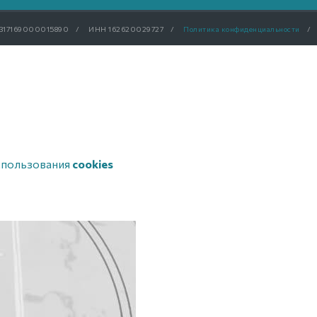
317169000015890
/
ИНН 162620029727
/
Политика конфиденциальности
/
спользования
cookies