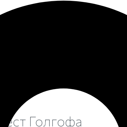
-8 Крест Голгофа
ения. Вы можете увидеть, как выглядит памятник в данно
рест Голгофа