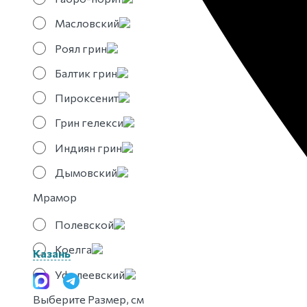
Масловский
Роял грин
Балтик грин
Пироксенит
Грин гелекси
Индиян грин
Дымовский
Мрамор
Полевской
Коелга
Казань
Уфалеевский
Выберите Размер, см