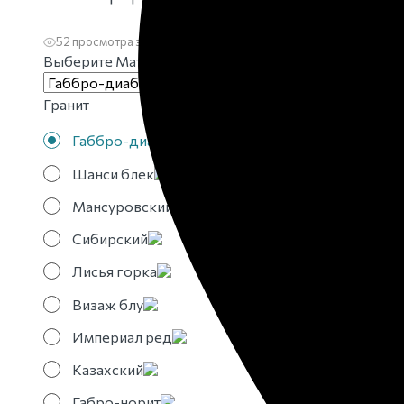
52 просмотра за месяц
1 добавление в избранное
Выберите Материал
Гранит
Габбро-диабаз
Шанси блек
Мансуровский
Сибирский
Лисья горка
Визаж блу
Империал ред
Казахский
Габро-норит