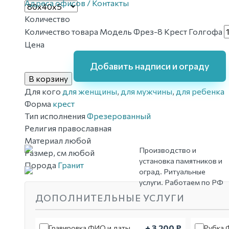
Адреса офисов / Контакты
Количество
Количество товара Модель Фрез-8 Крест Голгофа
Цена
Добавить надписи и ограду
В корзину
Для кого
для женщины
,
для мужчины
,
для ребенка
Форма
крест
Тип исполнения
Фрезерованный
Религия
православная
Материал
любой
Производство и
Размер, см
любой
установка памятников и
Порода
Гранит
оград. Ритуальные
услуги. Работаем по РФ
ДОПОЛНИТЕЛЬНЫЕ УСЛУГИ
+ 3 200 ₽
Гравировка ФИО и даты
Рубка 