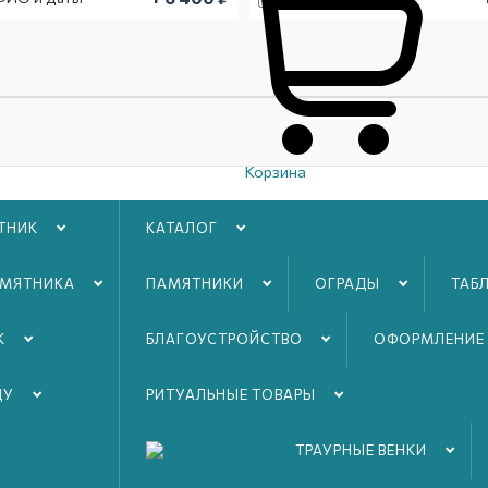
Корзина
Комплектация
ТНИК
КАТАЛОГ
Памятник
Да
Подставка
Да
АМЯТНИКА
ПАМЯТНИКИ
ОГРАДЫ
ТАБ
Услуги
Полировка торцов
Да
К
БЛАГОУСТРОЙСТВO
ОФОРМЛЕНИЕ
Снятие фасок
Да
Бурение отверстий
Да
ДУ
РИТУАЛЬНЫЕ ТОВАРЫ
Крепёжные штыри
Да
ТРАУРНЫЕ ВЕНКИ