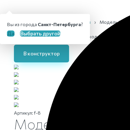
Главная
›
Каталог
›
Памятники
›
Модель Фрез
Вы из города
Санкт-Петербурга
?
Да
Выбрать другой
Для заданного материала нет подходящего изображ
В конструктор
Артикул:
f-8
Модель Фрез-8 К