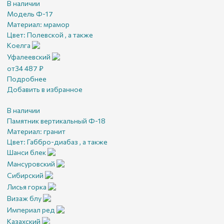
В наличии
Модель Ф-17
Материал:
мрамор
Цвет:
Полевской , а также
Коелга
Уфалеевский
от
34 487
₽
Подробнее
Добавить в избранное
В наличии
Памятник вертикальный Ф-18
Материал:
гранит
Цвет:
Габбро-диабаз , а также
Шанси блек
Мансуровский
Сибирский
Лисья горка
Визаж блу
Империал ред
Казахский