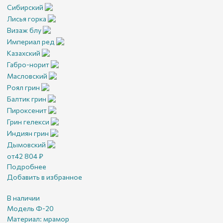
Сибирский
Лисья горка
Визаж блу
Империал ред
Казахский
Габро-норит
Масловский
Роял грин
Балтик грин
Пироксенит
Грин гелекси
Индиян грин
Дымовский
от
42 804
₽
Подробнее
Добавить в избранное
В наличии
Модель Ф-20
Материал:
мрамор