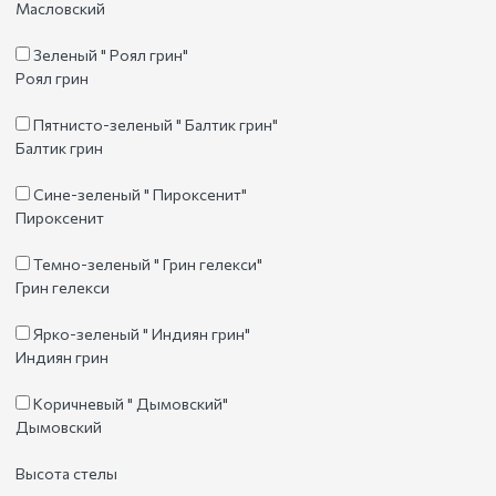
Масловский
Зеленый " Роял грин"
Роял грин
Пятнисто-зеленый " Балтик грин"
Балтик грин
Сине-зеленый " Пироксенит"
Пироксенит
Темно-зеленый " Грин гелекси"
Грин гелекси
Ярко-зеленый " Индиян грин"
Индиян грин
Коричневый " Дымовский"
Дымовский
Высота стелы