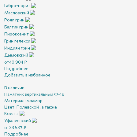
Габро-норит
Масловский
Роял грин
Балтик грин
Пироксенит
Грин гелекси
Индиян грин
Дымовский
от
40 904
₽
Подробнее
Добавить в избранное
В наличии
Памятник вертикальный Ф-18
Материал:
мрамор
Цвет:
Полевской , а также
Коелга
Уфалеевский
от
33 537
₽
Подробнее