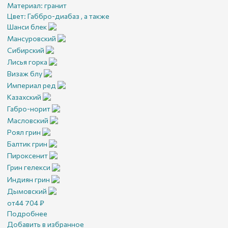
Материал:
гранит
Цвет:
Габбро-диабаз , а также
Шанси блек
Мансуровский
Сибирский
Лисья горка
Визаж блу
Империал ред
Казахский
Габро-норит
Масловский
Роял грин
Балтик грин
Пироксенит
Грин гелекси
Индиян грин
Дымовский
от
44 704
₽
Подробнее
Добавить в избранное