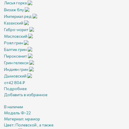
Лисья горка
Визаж блу
Империал ред
Казахский
Габро-норит
Масловский
Роял грин
Балтик грин
Пироксенит
Грин гелекси
Индиян грин
Дымовский
от
42 804
₽
Подробнее
Добавить в избранное
В наличии
Модель Ф-22
Материал:
мрамор
Цвет:
Полевской , а также