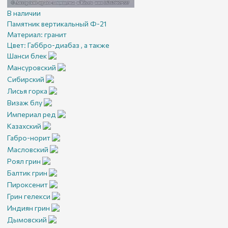
В наличии
Памятник вертикальный Ф-21
Материал:
гранит
Цвет:
Габбро-диабаз , а также
Шанси блек
Мансуровский
Сибирский
Лисья горка
Визаж блу
Империал ред
Казахский
Габро-норит
Масловский
Роял грин
Балтик грин
Пироксенит
Грин гелекси
Индиян грин
Дымовский