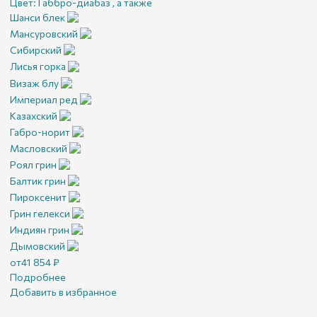
Цвет:
Габбро-диабаз , а также
Шанси блек
Мансуровский
Сибирский
Лисья горка
Визаж блу
Империал ред
Казахский
Габро-норит
Масловский
Роял грин
Балтик грин
Пироксенит
Грин гелекси
Индиян грин
Дымовский
от
41 854
₽
Подробнее
Добавить в избранное