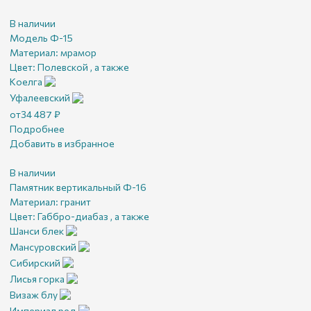
В наличии
Модель Ф-15
Материал:
мрамор
Цвет:
Полевской , а также
Коелга
Уфалеевский
от
34 487
₽
Подробнее
Добавить в избранное
В наличии
Памятник вертикальный Ф-16
Материал:
гранит
Цвет:
Габбро-диабаз , а также
Шанси блек
Мансуровский
Сибирский
Лисья горка
Визаж блу
Империал ред