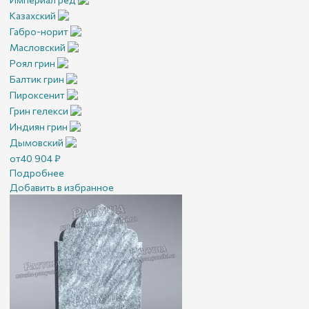
Казахский
Габро-норит
Масловский
Роял грин
Балтик грин
Пироксенит
Грин гелекси
Индиян грин
Дымовский
от
40 904
₽
Подробнее
Добавить в избранное