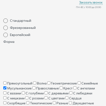
Заказать звонок
ПН-ВС с 10:00 до 20:00
Стандартный
Фрезерованный
Европейский
Форма
Прямоугольный
Волна
Геометрические
Семейные
Мусульманские
Православные
Крест
С ангелами
С вазами
С голубями
С деревьями
С лебедями
С мишками
С розами
С цветами
Сердце
Скорбящие
Тематические
Разные
Двухцветные