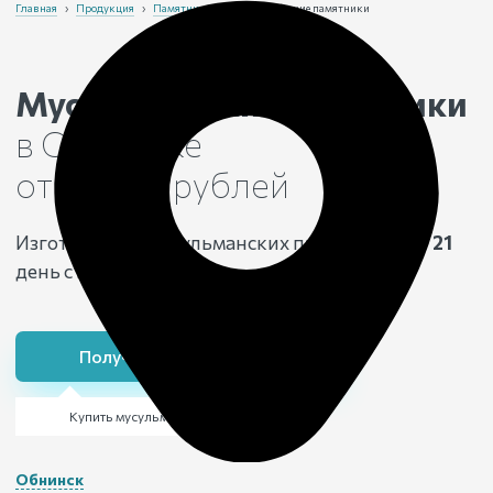
Главная
›
Продукция
›
Памятники
›
Мусульманские памятники
Мусульманские памятники
в Обнинске
от 19 600 рублей
Изготовление мусульманских памятников
от 21
день с гарантией
25 лет
Получить консультацию
Купить мусульманский памятник
Обнинск