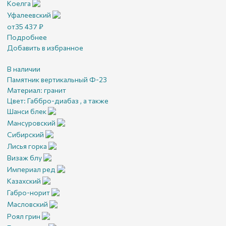
Коелга
Уфалеевский
от
35 437
₽
Подробнее
Добавить в избранное
В наличии
Памятник вертикальный Ф-23
Материал:
гранит
Цвет:
Габбро-диабаз , а также
Шанси блек
Мансуровский
Сибирский
Лисья горка
Визаж блу
Империал ред
Казахский
Габро-норит
Масловский
Роял грин