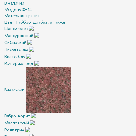
В наличии
Модель Ф-14
Материал:
гранит
Цвет:
Габбро-диабаз , а также
Шанси блек
Мансуровский
Сибирский
Лисья горка
Визаж блу
Империал ред
Казахский
Габро-норит
Масловский
Роял грин