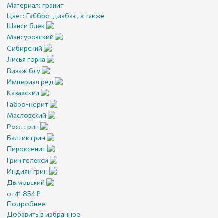
Материал:
гранит
Цвет:
Габбро-диабаз , а также
Шанси блек
Мансуровский
Сибирский
Лисья горка
Визаж блу
Империал ред
Казахский
Габро-норит
Масловский
Роял грин
Балтик грин
Пироксенит
Грин гелекси
Индиян грин
Дымовский
от
41 854
₽
Подробнее
Добавить в избранное