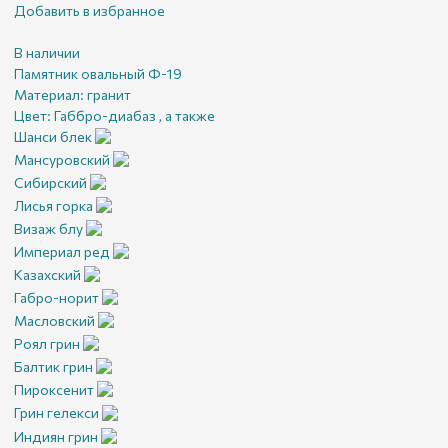
Добавить в избранное
В наличии
Памятник овальный Ф-19
Материал:
гранит
Цвет:
Габбро-диабаз , а также
Шанси блек
Мансуровский
Сибирский
Лисья горка
Визаж блу
Империал ред
Казахский
Габро-норит
Масловский
Роял грин
Балтик грин
Пироксенит
Грин гелекси
Индиян грин