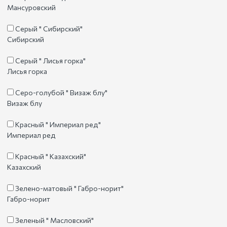
Мансуровский
Серый " Сибирский"
Сибирский
Серый " Лисья горка"
Лисья горка
Серо-голубой " Визаж блу"
Визаж блу
Красный " Империал ред"
Империал ред
Красный " Казахский"
Казахский
Зелено-матовый " Габро-норит"
Габро-норит
Зеленый " Масловский"