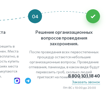
04
ста
Решение организационных
вопросов проведения
захоронения.
решить в
нен. Места
После проведения всех первостепенных
сплатно, в
процедур остаются небольшие
ость купить
организационные вопросы. Проведение
риях места
отпевания, панихиды, в каком виде будут
выкупаются
перевозить гроб, сколько людей
8 800 101 18 40
.
пригласят на поминки и прочее.
Заказать звонок
ПН-ВС с 10:00 до 20:00