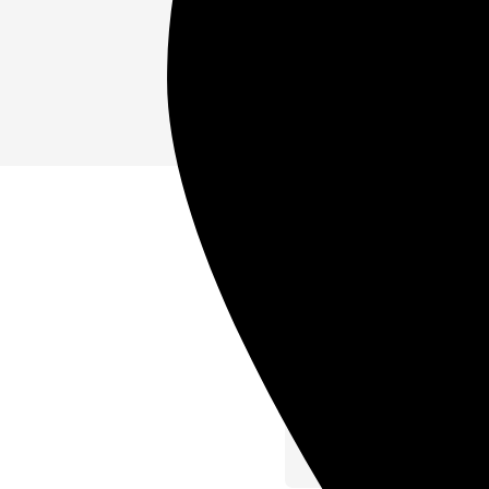
Что в
Организация похо
перечень га
Подготовка 