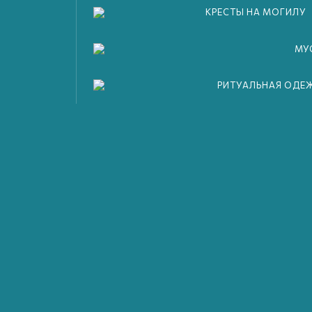
КРЕСТЫ НА МОГИЛУ
МУ
РИТУАЛЬНАЯ ОДЕ
Выезд агента, шелковый похоронный
комплект, ритуальная цветочная
композиция и перевозка тела на
катафальном микроавтобусе Ford