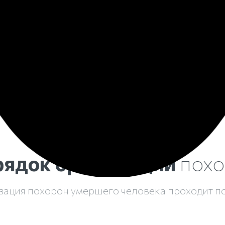
вка тела и предоставление гроба.
захоронения.
ядок организации
похо
зация похорон умершего человека проходит по