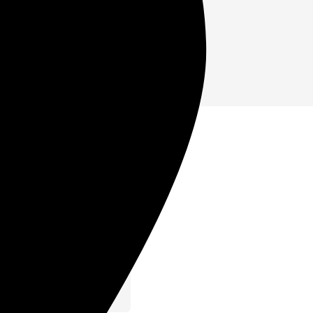
хорон?
ия захоронения. В
ющие пункты: