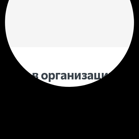
ходит в организацию
по
рон — это комплекс мероприятий для проведен
рантированных ритуальных услуг входят следу
документов и решение юридических вопросов.