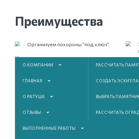
Преимущества
Организуем похороны “под ключ”.
Принимаем заявки онлайн и по
О КОМПАНИИ
РАССЧИТАТЬ ПАМЯ
телефону.
ГЛАВНАЯ
СОЗДАТЬ ЭСКИЗ П
О РАТУШЕ
ВЫБРАТЬ ПАМЯТНИ
ОТЗЫВЫ
РАССЧИТАТЬ ОГРА
ВЫПОЛНЕННЫЕ РАБОТЫ
Стоимост