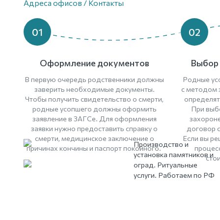
Адреса офисов / Контакты
01
02
Оформление документов
Выбор 
В первую очередь родственники должны
Родные ус
заверить необходимые документы.
с методом з
Чтобы получить свидетельство о смерти,
определят
родные усопшего должны оформить
При выб
заявление в ЗАГСе. Для оформления
захороне
заявки нужно предоставить справку о
договор 
смерти, медицинское заключение о
Если вы ре
Производство и
причинах кончины и паспорт покойного.
процес
установка памятников и
стои
оград. Ритуальные
услуги. Работаем по РФ