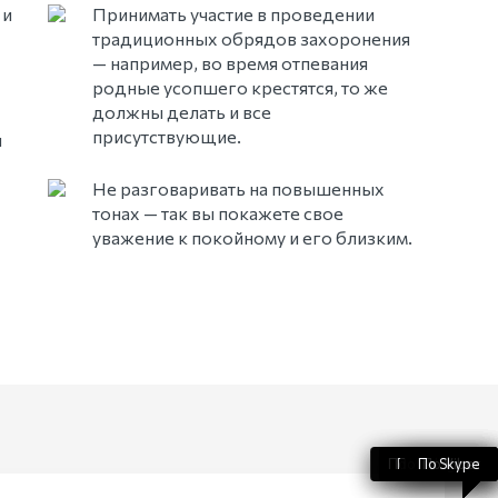
 и
Принимать участие в проведении
традиционных обрядов захоронения
— например, во время отпевания
родные усопшего крестятся, то же
должны делать и все
присутствующие.
я
Не разговаривать на повышенных
тонах — так вы покажете свое
уважение к покойному и его близким.
По WhatsApp
По телефону
По Telegram
По Skype
По Viber