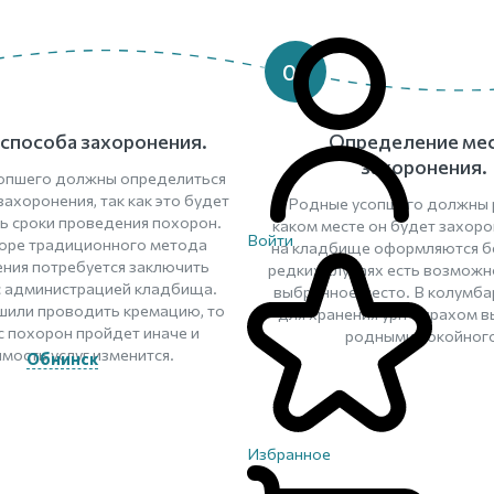
03
способа захоронения.
Определение ме
захоронения.
опшего должны определиться
ахоронения, так как это будет
Родные усопшего должны 
ь сроки проведения похорон.
каком месте он будет захоро
Войти
оре традиционного метода
на кладбище оформляются бе
ния потребуется заключить
редких случаях есть возможн
с администрацией кладбища.
выбранное место. В колумба
шили проводить кремацию, то
для хранения урн с прахом 
с похорон пройдет иначе и
родными покойного
мость услуг изменится.
Обнинск
Избранное