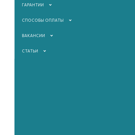
ГАРАНТИИ
СПОСОБЫ ОПЛАТЫ
ВАКАНСИИ
СТАТЬИ
Выезд агента, основной похоронный
комплект и перевозка тела на
катафальном автобусе
12 000 ₽