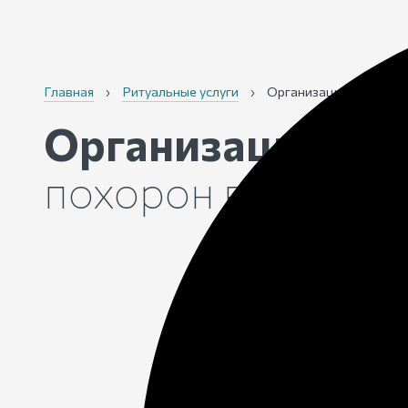
Главная
›
Ритуальные услуги
›
Организация и провед
Организация и п
похорон
в Обнин