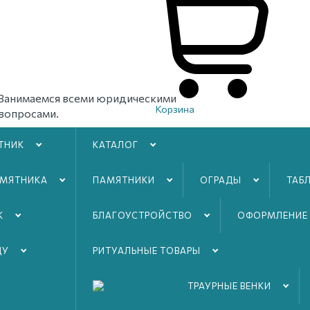
Занимаемся всеми юридическими
Корзина
вопросами.
ТНИК
КАТАЛОГ
Без переплат и задержек.
АМЯТНИКА
ПАМЯТНИКИ
ОГРАДЫ
ТАБ
К
БЛАГОУСТРОЙСТВO
ОФОРМЛЕНИЕ
ДУ
РИТУАЛЬНЫЕ ТОВАРЫ
ТРАУРНЫЕ ВЕНКИ
ь организации
похорон