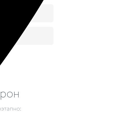
рон
этапно: