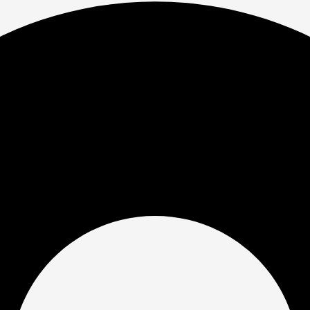
ение похорон
роведение
ске