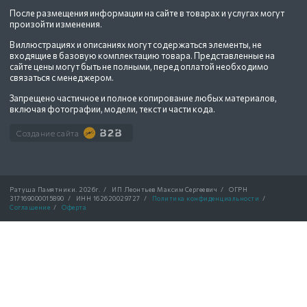
После размещения информации на сайте в товарах и услугах могут
произойти изменения.
В иллюстрациях и описаниях могут содержаться элементы, не
входящие в базовую комплектацию товара. Представленные на
сайте цены могут быть не полными, перед оплатой необходимо
связаться с менеджером.
Запрещено частичное и полное копирование любых материалов,
включая фотографии, модели, текст и части кода.
Создание сайта
Ратуша Памятники.
2026г.
/
ИП Леонтьев Максим Сергеевич
/
ОГРН
317169000015890
/
ИНН 162620029727
/
Политика конфиденциальности
/
Соглашение
/
Оферта