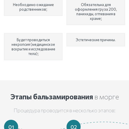
Необходимо ожидание
Обязательна для
родственников;
оформления груза 200,
панихиды, отпевания в
храме;
Будет проводиться
Эстетические причины.
некропсия (медицинское
вскрытие и исследование
тела);
Этапы бальзамирования
в морге
Процедура проводится в несколько этапов:
01
02