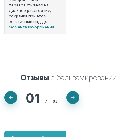
перевозить тело на
дальнее расстояние,
сохранив при этом
эстетичный вид до
момента захоронения
.
Отзывы
о бальзамировании
01
/
05
Светлана
Фаиль Абитов
Фарида Аюпова
Фаузия Нуретдинова
Юлия Федосеева