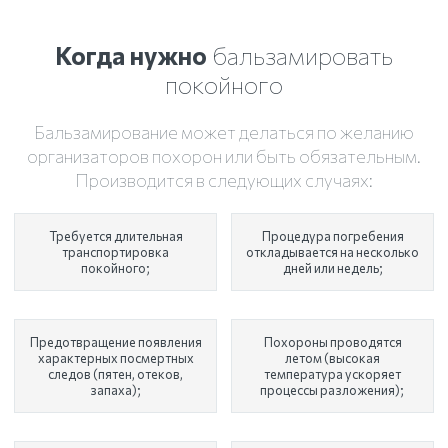
Когда нужно
бальзамировать
покойного
Бальзамирование может делаться по желанию
организаторов похорон или быть обязательным.
Производится в следующих случаях:
Требуется длительная
Процедура погребения
транспортировка
откладывается на несколько
покойного;
дней или недель;
Предотвращение появления
Похороны проводятся
характерных посмертных
летом (высокая
следов (пятен, отеков,
температура ускоряет
запаха);
процессы разложения);