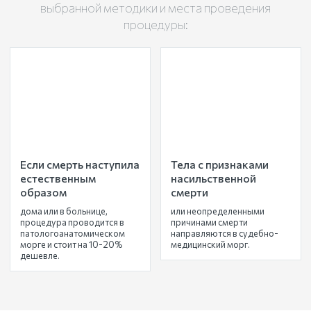
выбранной методики и места проведения
процедуры:
Если смерть наступила
Тела с признаками
естественным
насильственной
образом
смерти
дома или в больнице,
или неопределенными
процедура проводится в
причинами смерти
патологоанатомическом
направляются в судебно-
морге и стоит на 10-20%
медицинский морг.
дешевле.