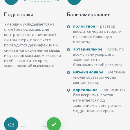
Подготовка
Бальзамирование
Умерший укладывается на
полостное
— раствор
стол (без одежды, для
вводится через отверстия
контроля состояния кожи)
и разрез в брюшную
лицом вверх, после чего
полость;
проводится дезинфекция и
артериальное
— кровь по
снимается окоченение мышц
всему телу умершего
и суставов массажем. На веки
заменяется на
и губы наносится крем,
бальзамический раствор;
уменьшающий высыхание.
инъекционное
— местные
уколы составом через
мягкие ткани;
аортальное
— проводится
без вскрытия, состав
нагнетается под
давлением в сонную или
бедренную артерию.
03