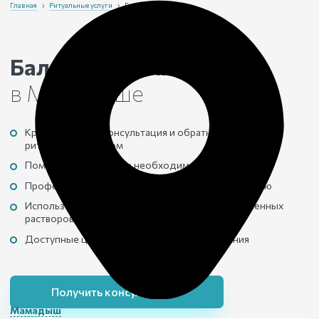
Главная
›
Ритуальные услуги
›
Бальзамирование
Бальзамирование тела
в Мамадыше
Круглосуточная консультация и обратная связь с
ритуальным агентом
Помощь в подготовке необходимых документов
Профессиональная подготовка тела к захоронению
Использование современных методик и качественных
растворов
Доступные цены на все виды бальзамирования
Получить консультацию
Мамадыш