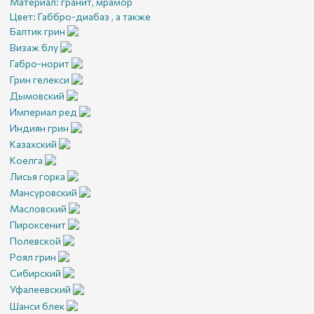
Материал:
гранит, мрамор
Цвет:
Габбро-диабаз , а также
Балтик грин
Визаж блу
Габро-норит
Грин гелекси
Дымовский
Империал ред
Индиян грин
Казахский
Коелга
Лисья горка
Мансуровский
Масловский
Пироксенит
Полевской
Роял грин
Сибирский
Уфалеевский
Шанси блек