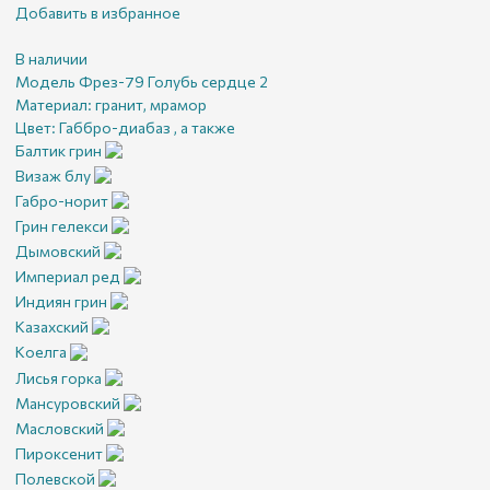
Добавить в избранное
В наличии
Модель Фрез-79 Голубь cердце 2
Материал:
гранит, мрамор
Цвет:
Габбро-диабаз , а также
Балтик грин
Визаж блу
Габро-норит
Грин гелекси
Дымовский
Империал ред
Индиян грин
Казахский
Коелга
Лисья горка
Мансуровский
Масловский
Пироксенит
Полевской