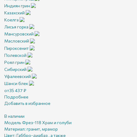
Индиян грин
Казахский
Коелга
Лисья горка
Мансуровский
Масловский
Пироксенит
Полевской
Роял грин
Сибирский
Уфалеевский
Шанси блек
от
35 437
₽
Подробнее
Добавить в избранное
В наличии
Модель Фрез-118 Храм и голуби
Материал:
гранит, мрамор
Цвет:
Габбро-диабаз , а также