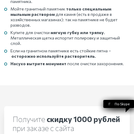
памятника.
Мойте гранитный памятник
только специальным
мыльным раствором
для камня (есть в продаже в
хозяйственных магазинах): так на памятнике не будет
разводов.
Купите для очистки
мягкую губку или тряпку.
Металлическая щетка испортит полировку и защитный
слой.
Если на гранитном памятнике есть стойкие пятна –
осторожно используйте растворитель.
Насухо вытрите монумент
после очистки захоронения.
По WhatsApp
По телефону
По Telegram
По Skype
По Viber
Получите
скидку 1000 рублей
при заказе с сайта