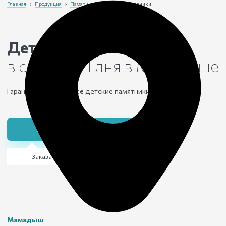
Главная
›
Продукция
›
Памятники
›
Детские памятники
Детские памятники
в срок от 21 дня
в Мамадыше
Гарантия
25 лет на все
детские памятники
Получить консультацию
Заказать детский памятник
Мамадыш