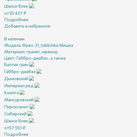
Шанси блек
от
35 437
₽
Подробнее
Добавить в избранное
В наличии
Модель Фрез-21_tablichka Мишка
Материал:
гранит, мрамор
Цвет:
Габбро-диабаз , а также
Балтик грин
Габбро-диабаз
Дымовский
Империал ред
Коелга
Мансуровский
Пироксенит
Сибирский
Шанси блек
от
57 551
₽
Подробнее