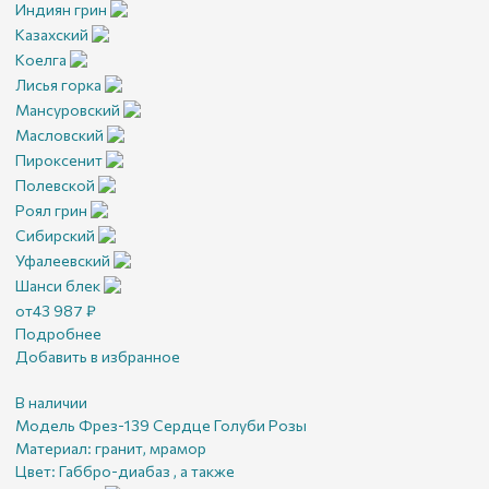
Индиян грин
Казахский
Коелга
Лисья горка
Мансуровский
Масловский
Пироксенит
Полевской
Роял грин
Сибирский
Уфалеевский
Шанси блек
от
43 987
₽
Подробнее
Добавить в избранное
В наличии
Модель Фрез-139 Сердце Голуби Розы
Материал:
гранит, мрамор
Цвет:
Габбро-диабаз , а также