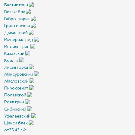
Балтик грин
Визаж блу
Габро-норит
Грин гелекси
Дымовский
Империал ред
Индиян грин
Казахский
Коелга
Лисья горка
Мансуровский
Масловский
Пироксенит
Полевской
Роял грин
Сибирский
Уфалеевский
Шанси блек
от
35 437
₽