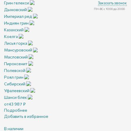
Грин гелекси
Заказать звонок
Дымовский
ПН-ВС с 10:00 до 20:00
Империал ред
Индиян грин
Казахский
Коелга
Лисья горка
Мансуровский
Масловский
Пироксенит
Полевской
Роял грин
Сибирский
Уфалеевский
Шанси блек
от
43 987
₽
Подробнее
Добавить в избранное
В наличии