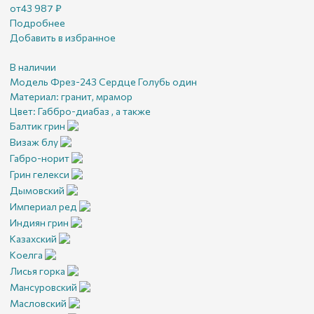
от
43 987
₽
Подробнее
Добавить в избранное
В наличии
Модель Фрез-243 Сердце Голубь один
Материал:
гранит, мрамор
Цвет:
Габбро-диабаз , а также
Балтик грин
Визаж блу
Габро-норит
Грин гелекси
Дымовский
Империал ред
Индиян грин
Казахский
Коелга
Лисья горка
Мансуровский
Масловский