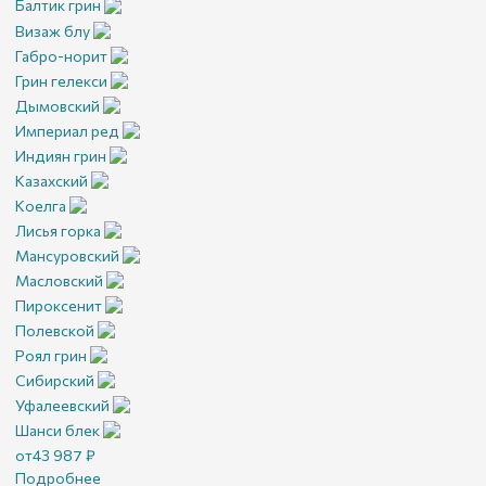
Балтик грин
Визаж блу
Габро-норит
Грин гелекси
Дымовский
Империал ред
Индиян грин
Казахский
Коелга
Лисья горка
Мансуровский
Масловский
Пироксенит
Полевской
Роял грин
Сибирский
Уфалеевский
Шанси блек
от
43 987
₽
Подробнее