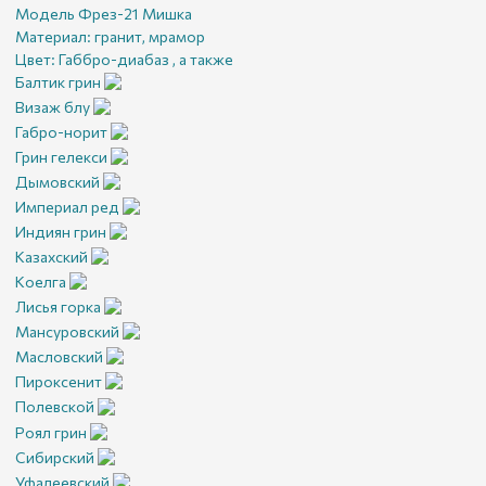
Модель Фрез-21 Мишка
Материал:
гранит, мрамор
Цвет:
Габбро-диабаз , а также
Балтик грин
Визаж блу
Габро-норит
Грин гелекси
Дымовский
Империал ред
Индиян грин
Казахский
Коелга
Лисья горка
Мансуровский
Масловский
Пироксенит
Полевской
Роял грин
Сибирский
Уфалеевский