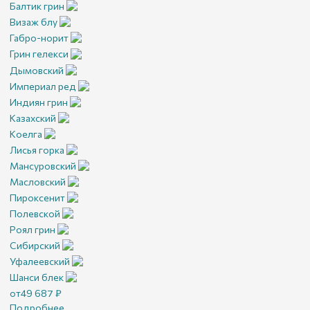
Балтик грин
Визаж блу
Габро-норит
Грин гелекси
Дымовский
Империал ред
Индиян грин
Казахский
Коелга
Лисья горка
Мансуровский
Масловский
Пироксенит
Полевской
Роял грин
Сибирский
Уфалеевский
Шанси блек
от
49 687
₽
Подробнее