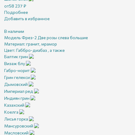
от
58 237
₽
Подробнее
Добавить в избранное
В наличии
Модель Фрез-2 Две розы слева большие
Материал:
гранит, мрамор
Цвет:
Габбро-диабаз , а также
Балтик грин
Визаж блу
Габро-норит
Грин гелекси
Дымовский
Империал ред
Индиян грин
Казахский
Коелга
Лисья горка
Мансуровский
Масловский