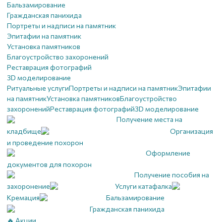
Бальзамирование
Гражданская панихида
Портреты и надписи на памятник
Эпитафии на памятник
Установка памятников
Благоустройство захоронений
Реставрация фотографий
3D моделирование
Ритуальные услуги
Портреты и надписи на памятник
Эпитафии
на памятник
Установка памятников
Благоустройство
захоронений
Реставрация фотографий
3D моделирование
Получение места на
кладбище
Организация
и проведение похорон
Оформление
документов для похорон
Получение пособия на
захоронение
Услуги катафалка
Кремация
Бальзамирование
Гражданская панихида
🔥 Акции