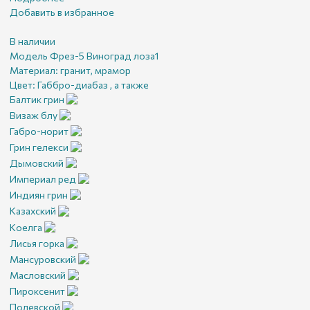
Добавить в избранное
В наличии
Модель Фрез-5 Виноград лоза1
Материал:
гранит, мрамор
Цвет:
Габбро-диабаз , а также
Балтик грин
Визаж блу
Габро-норит
Грин гелекси
Дымовский
Империал ред
Индиян грин
Казахский
Коелга
Лисья горка
Мансуровский
Масловский
Пироксенит
Полевской