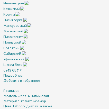
Индиян грин
Казахский
Коелга
Лисья горка
Мансуровский
Масловский
Пироксенит
Полевской
Роял грин
Сибирский
Уфалеевский
Шанси блек
от
49 687
₽
Подробнее
Добавить в избранное
В наличии
Модель Фрез-4 Лилии овал
Материал:
гранит, мрамор
Цвет:
Габбро-диабаз , а также