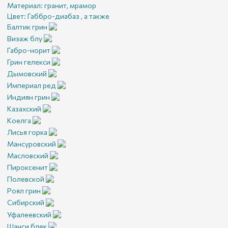
Материал:
гранит, мрамор
Цвет:
Габбро-диабаз , а также
Балтик грин
Визаж блу
Габро-норит
Грин гелекси
Дымовский
Империал ред
Индиян грин
Казахский
Коелга
Лисья горка
Мансуровский
Масловский
Пироксенит
Полевской
Роял грин
Сибирский
Уфалеевский
Шанси блек