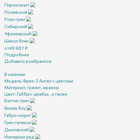
Пироксенит
Полевской
Роял грин
Сибирский
Уфалеевский
Шанси блек
от
49 687
₽
Подробнее
Добавить в избранное
В наличии
Модель Фрез-3 Ангел с цветами
Материал:
гранит, мрамор
Цвет:
Габбро-диабаз , а также
Балтик грин
Визаж блу
Габро-норит
Грин гелекси
Дымовский
Империал ред