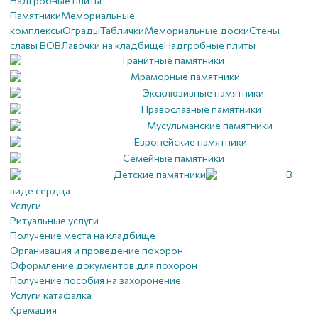
Надгробные плиты
Памятники
Мемориальные
комплексы
Ограды
Таблички
Мемориальные доски
Стены
славы ВОВ
Лавочки на кладбище
Надгробные плиты
Гранитные памятники
Мраморные памятники
Эксклюзивные памятники
Православные памятники
Мусульманские памятники
Европейские памятники
Семейные памятники
Детские памятники
В
виде сердца
Услуги
Ритуальные услуги
Получение места на кладбище
Организация и проведение похорон
Оформление документов для похорон
Получение пособия на захоронение
Услуги катафалка
Кремация