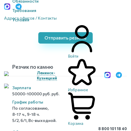
Обязанности
Требования
Адреса офисов / Контакты
Условия
Отправить резюме
Войти
Резчик по камню
Ленинск-
Кузнецкий
Зарплата
Избранное
50000-100000 руб. руб.
График работы
По согласованию,
8-17 ч., 9-18 ч.
5/2, 6/1, Вс-выходной.
Корзина
8 800 101 18 40