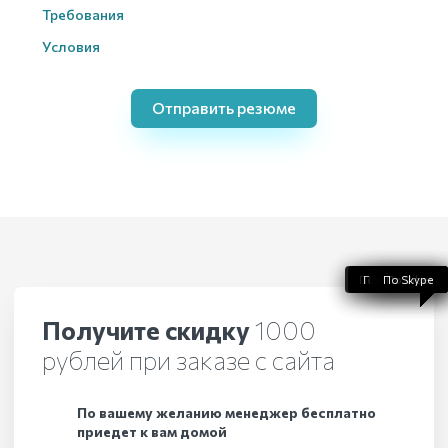
Требования
Условия
Отправить резюме
По WhatsApp
По телефону
По Telegram
По Skype
По Viber
Получите скидку
1000
рублей при заказе с сайта
По вашему желанию менеджер бесплатно
приедет к вам домой