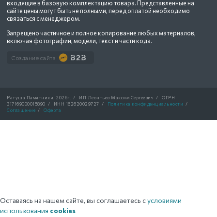
входящие в базовую комплектацию товара. Представленные на
сайте цены могут быть не полными, перед оплатой необходимо
связаться с менеджером.
Запрещено частичное и полное копирование любых материалов,
включая фотографии, модели, текст и части кода.
Создание сайта
Ратуша Памятники.
2026г.
/
ИП Леонтьев Максим Сергеевич
/
ОГРН
317169000015890
/
ИНН 162620029727
/
Политика конфиденциальности
/
Соглашение
/
Оферта
Оставаясь на нашем сайте, вы соглашаетесь с
условиями
использования
cookies