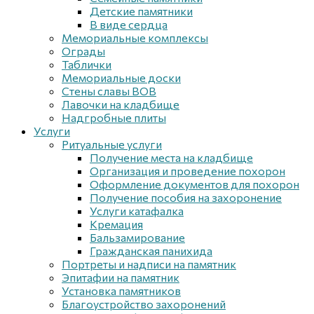
Детские памятники
В виде сердца
Мемориальные комплексы
Ограды
Таблички
Мемориальные доски
Стены славы ВОВ
Лавочки на кладбище
Надгробные плиты
Услуги
Ритуальные услуги
Получение места на кладбище
Организация и проведение похорон
Оформление документов для похорон
Получение пособия на захоронение
Услуги катафалка
Кремация
Бальзамирование
Гражданская панихида
Портреты и надписи на памятник
Эпитафии на памятник
Установка памятников
Благоустройство захоронений