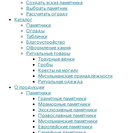
Создать эскиз памятника
Выбрать памятник
Рассчитать ограду
Каталог
Памятники
Ограды
Таблички
Благоустройствo
Оформление камня
Ритуальные товары
Траурные венки
Гробы
Кресты на могилу
Мусульманские принадлежности
Ритуальная одежда
О продукции
Памятники
Гранитные памятники
Мраморные памятники
Эксклюзивные памятники
Православные памятники
Мусульманские памятники
Европейские памятники
Семейные памятники