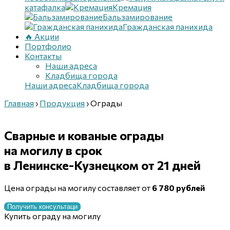
катафалка
Кремация
Бальзамирование
Гражданская панихида
🔥 Акции
Портфолио
Контакты
Наши адреса
Кладбища города
Наши адреса
Кладбища города
Главная
›
Продукция
›
Ограды
Сварные и кованые ограды
на могилу в срок
в Ленинске-Кузнецком
от 21 дней
Цена ограды на могилу составляет от
6 780 рублей
Получить консультаци
Купить ограду на могилу