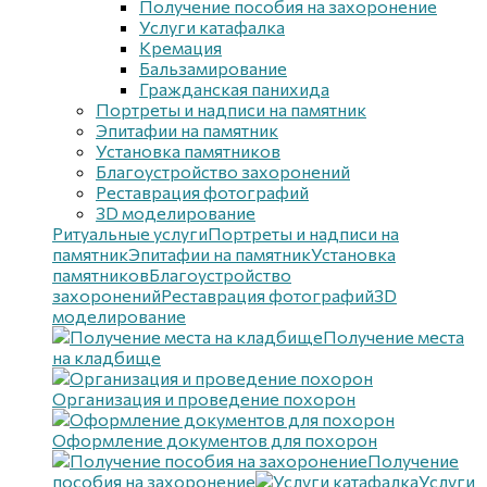
Получение пособия на захоронение
Услуги катафалка
Кремация
Бальзамирование
Гражданская панихида
Портреты и надписи на памятник
Эпитафии на памятник
Установка памятников
Благоустройство захоронений
Реставрация фотографий
3D моделирование
Ритуальные услуги
Портреты и надписи на
памятник
Эпитафии на памятник
Установка
памятников
Благоустройство
захоронений
Реставрация фотографий
3D
моделирование
Получение места
на кладбище
Организация и проведение похорон
Оформление документов для похорон
Получение
пособия на захоронение
Услуги