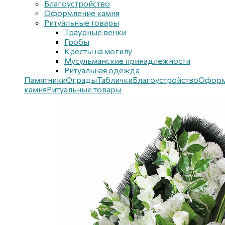
Благоустройствo
Оформление камня
Ритуальные товары
Траурные венки
Гробы
Кресты на могилу
Мусульманские принадлежности
Ритуальная одежда
Памятники
Ограды
Таблички
Благоустройствo
Оформ
камня
Ритуальные товары