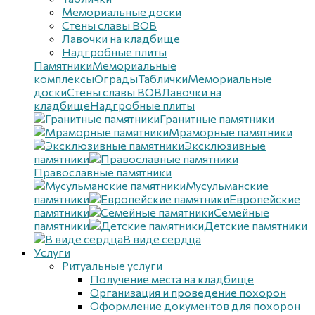
Мемориальные доски
Стены славы ВОВ
Лавочки на кладбище
Надгробные плиты
Памятники
Мемориальные
комплексы
Ограды
Таблички
Мемориальные
доски
Стены славы ВОВ
Лавочки на
кладбище
Надгробные плиты
Гранитные памятники
Мраморные памятники
Эксклюзивные
памятники
Православные памятники
Мусульманские
памятники
Европейские
памятники
Семейные
памятники
Детские памятники
В виде сердца
Услуги
Ритуальные услуги
Получение места на кладбище
Организация и проведение похорон
Оформление документов для похорон