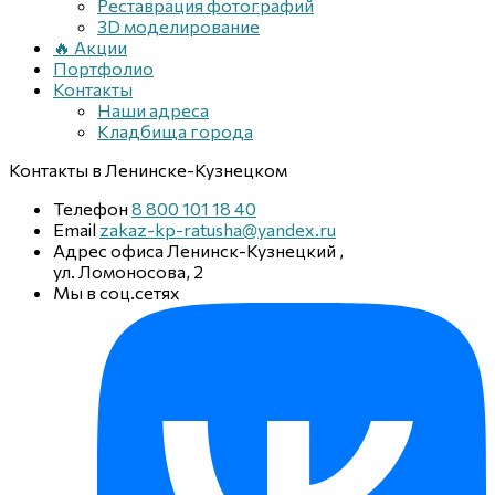
Реставрация фотографий
3D моделирование
🔥 Акции
Портфолио
Контакты
Наши адреса
Кладбища города
Контакты
в Ленинске-Кузнецком
Телефон
8 800 101 18 40
Email
zakaz-kp-ratusha@yandex.ru
Адрес офиса
Ленинск-Кузнецкий
,
ул. Ломоносова, 2
Мы в соц.сетях