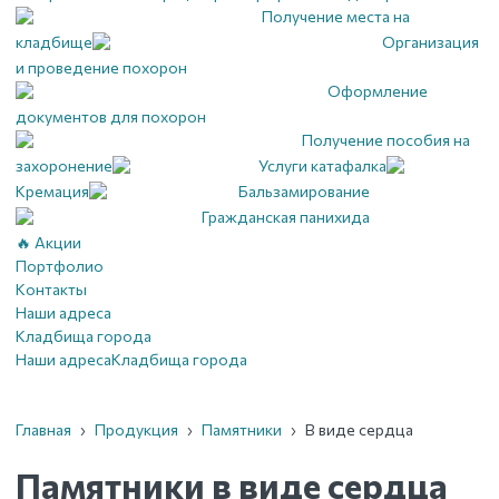
Получение места на
кладбище
Организация
и проведение похорон
Оформление
документов для похорон
Получение пособия на
захоронение
Услуги катафалка
Кремация
Бальзамирование
Гражданская панихида
🔥 Акции
Портфолио
Контакты
Наши адреса
Кладбища города
Наши адреса
Кладбища города
Главная
›
Продукция
›
Памятники
›
В виде сердца
Памятники в виде сердца