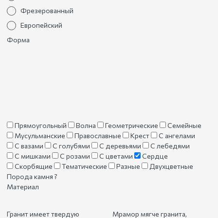
Фрезерованный
Европейский
Форма
Прямоугольный
Волна
Геометрические
Семейные
Мусульманские
Православные
Крест
С ангелами
С вазами
С голубями
С деревьями
С лебедями
С мишками
С розами
С цветами
Сердце
Скорбящие
Тематические
Разные
Двухцветные
Порода камня
?
Материал
Гранит имеет твердую
Мрамор мягче гранита,