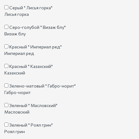
Серый " Лисья горка"
Лисья горка
Серо-голубой " Визаж блу"
Визаж блу
Красный " Империал ред"
Империал ред
Красный " Казахский"
Казахский
Зелено-матовый " Габро-норит"
Габро-норит
Зеленый " Масловский"
Масловский
Зеленый " Роял грин"
Роял грин