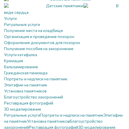
Детские памятники
В
виде сердца
Услуги
Ритуальные услуги
Получение места на кладбище
Организация и проведение похорон
Оформление документов для похорон
Получение пособия на захоронение
Услуги катафалка
Кремация
Бальзамирование
Гражданская панихида
Портреты и надписи на памятник
Эпитафии на памятник
Установка памятников
Благоустройство захоронений
Реставрация фотографий
3D моделирование
Ритуальные услуги
Портреты и надписи на памятник
Эпитафии
на памятник
Установка памятников
Благоустройство
захоронений
Реставрация фотографий
3D моделирование