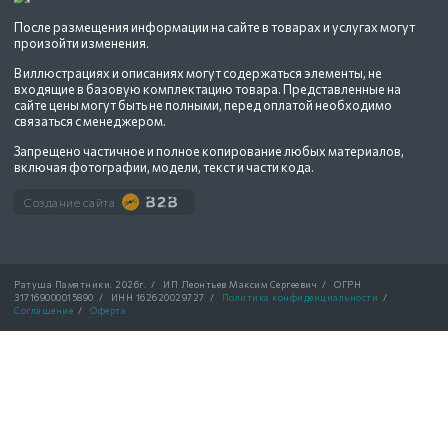
После размещения информации на сайте в товарах и услугах могут
произойти изменения.
В иллюстрациях и описаниях могут содержаться элементы, не
входящие в базовую комплектацию товара. Представленные на
сайте цены могут быть не полными, перед оплатой необходимо
связаться с менеджером.
Запрещено частичное и полное копирование любых материалов,
включая фотографии, модели, текст и части кода.
Создание сайта
Ратуша Памятники.
2026г.
/
ИП Леонтьев Максим Сергеевич
/
ОГРН
317169000015890
/
ИНН 162620029727
/
Политика конфиденциальности
/
Соглашение
/
Оферта