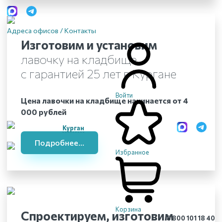
Адреса офисов / Контакты
Изготовим и установим
лавочку на кладбище
с гарантией 25 лет
в Кургане
Войти
Цена лавочки на кладбище начинается от 4
000 рублей
Курган
Подробнее...
Избранное
Корзина
Спроектируем, изготовим
8 800 101 18 40