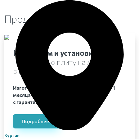
Продукция
в Кургане
Изготовим и установим
надгробную плиту на могилу
в Кургане
Изготовление надгробных плит в срок от 1
месяца
с гарантией 25 лет
Подробнее...
Курган