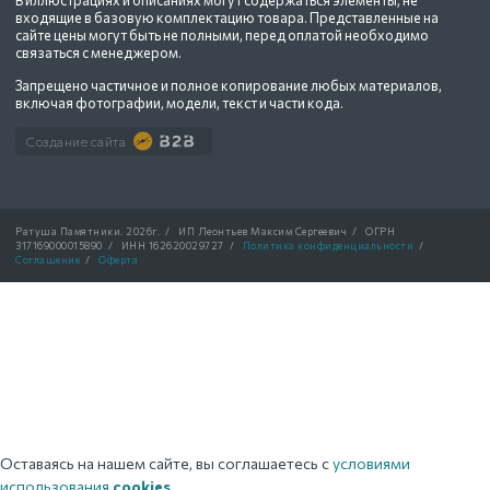
В иллюстрациях и описаниях могут содержаться элементы, не
входящие в базовую комплектацию товара. Представленные на
сайте цены могут быть не полными, перед оплатой необходимо
связаться с менеджером.
Запрещено частичное и полное копирование любых материалов,
включая фотографии, модели, текст и части кода.
Создание сайта
Ратуша Памятники.
2026г.
/
ИП Леонтьев Максим Сергеевич
/
ОГРН
317169000015890
/
ИНН 162620029727
/
Политика конфиденциальности
/
Соглашение
/
Оферта
Оставаясь на нашем сайте, вы соглашаетесь с
условиями
использования
cookies