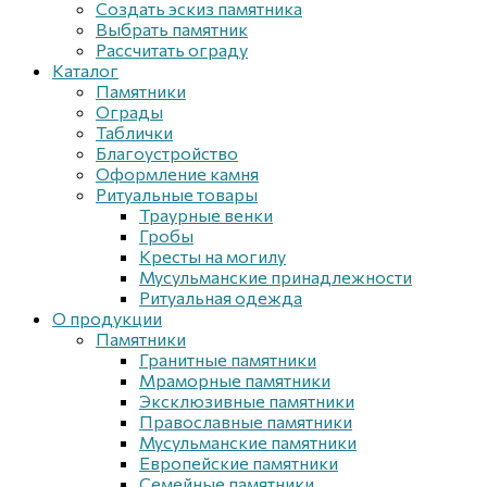
Создать эскиз памятника
Выбрать памятник
Рассчитать ограду
Каталог
Памятники
Ограды
Таблички
Благоустройствo
Оформление камня
Ритуальные товары
Траурные венки
Гробы
Кресты на могилу
Мусульманские принадлежности
Ритуальная одежда
О продукции
Памятники
Гранитные памятники
Мраморные памятники
Эксклюзивные памятники
Православные памятники
Мусульманские памятники
Европейские памятники
Семейные памятники