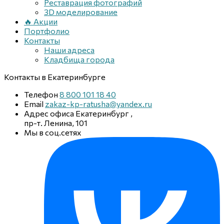
Реставрация фотографий
3D моделирование
🔥 Акции
Портфолио
Контакты
Наши адреса
Кладбища города
Контакты
в Екатеринбурге
Телефон
8 800 101 18 40
Email
zakaz-kp-ratusha@yandex.ru
Адрес офиса
Екатеринбург
,
пр-т. Ленина, 101
Мы в соц.сетях