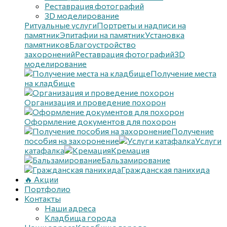
Реставрация фотографий
3D моделирование
Ритуальные услуги
Портреты и надписи на
памятник
Эпитафии на памятник
Установка
памятников
Благоустройство
захоронений
Реставрация фотографий
3D
моделирование
Получение места
на кладбище
Организация и проведение похорон
Оформление документов для похорон
Получение
пособия на захоронение
Услуги
катафалка
Кремация
Бальзамирование
Гражданская панихида
🔥 Акции
Портфолио
Контакты
Наши адреса
Кладбища города