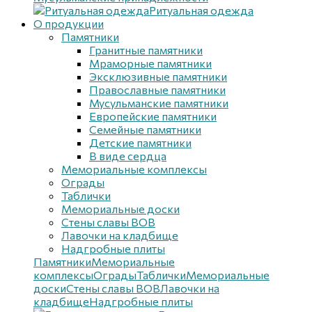
Ритуальная одежда
О продукции
Памятники
Гранитные памятники
Мраморные памятники
Эксклюзивные памятники
Православные памятники
Мусульманские памятники
Европейские памятники
Семейные памятники
Детские памятники
В виде сердца
Мемориальные комплексы
Ограды
Таблички
Мемориальные доски
Стены славы ВОВ
Лавочки на кладбище
Надгробные плиты
Памятники
Мемориальные
комплексы
Ограды
Таблички
Мемориальные
доски
Стены славы ВОВ
Лавочки на
кладбище
Надгробные плиты