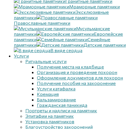
Гранитные памятники
Мраморные памятники
Эксклюзивные
памятники
Православные памятники
Мусульманские
памятники
Европейские
памятники
Семейные
памятники
Детские памятники
В виде сердца
Услуги
Ритуальные услуги
Получение места на кладбище
Организация и проведение похорон
Оформление документов для похорон
Получение пособия на захоронение
Услуги катафалка
Кремация
Бальзамирование
Гражданская панихида
Портреты и надписи на памятник
Эпитафии на памятник
Установка памятников
Благоустройство захоронений