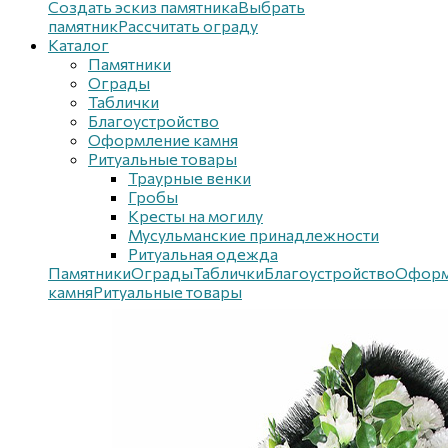
Создать эскиз памятника
Выбрать
памятник
Рассчитать ограду
Каталог
Памятники
Ограды
Таблички
Благоустройствo
Оформление камня
Ритуальные товары
Траурные венки
Гробы
Кресты на могилу
Мусульманские принадлежности
Ритуальная одежда
Памятники
Ограды
Таблички
Благоустройствo
Оформ
камня
Ритуальные товары