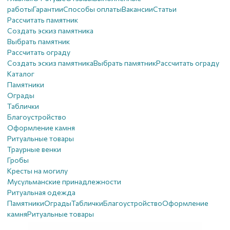
работы
Гарантии
Способы оплаты
Вакансии
Статьи
Рассчитать памятник
Создать эскиз памятника
Выбрать памятник
Рассчитать ограду
Создать эскиз памятника
Выбрать памятник
Рассчитать ограду
Каталог
Памятники
Ограды
Таблички
Благоустройствo
Оформление камня
Ритуальные товары
Траурные венки
Гробы
Кресты на могилу
Мусульманские принадлежности
Ритуальная одежда
Памятники
Ограды
Таблички
Благоустройствo
Оформление
камня
Ритуальные товары