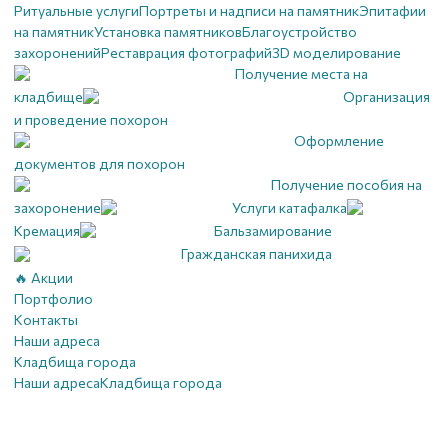
Ритуальные услуги
Портреты и надписи на памятник
Эпитафии
на памятник
Установка памятников
Благоустройство
захоронений
Реставрация фотографий
3D моделирование
Получение места на
кладбище
Организация
и проведение похорон
Оформление
документов для похорон
Получение пособия на
захоронение
Услуги катафалка
Кремация
Бальзамирование
Гражданская панихида
🔥 Акции
Портфолио
Контакты
Наши адреса
Кладбища города
Наши адреса
Кладбища города