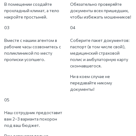
В помещении создайте
Обязательно проверяйте
прохладный климат, а тело
документы всех пришедших,
накройте простыней.
чтобы избежать мошенников!
03
04
Вместе с нашим агентом в
Соберите пакет документов:
рабочие часы созвонитесь с
паспорт (в том числе свой),
поликлиникой по месту
медицинский страховой
прописки усопшего.
полис и амбулаторную карту
скончавшегося.
Ни в коем случае не
передавайте никому
документы!
05
Наш сотрудник предоставит
вам 2–3 варианта похорон
под ваш бюджет.
Вам останется только