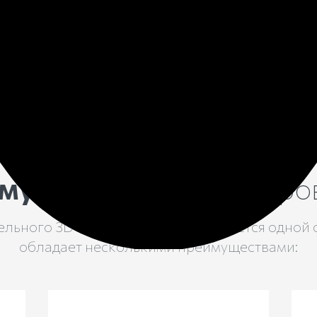
памятника и подобрать 
помощью создания 3D м
продумать благоустройс
мущества
3D моделиро
льного 3D макета мемориала является одной 
обладает несколькими преимуществами: