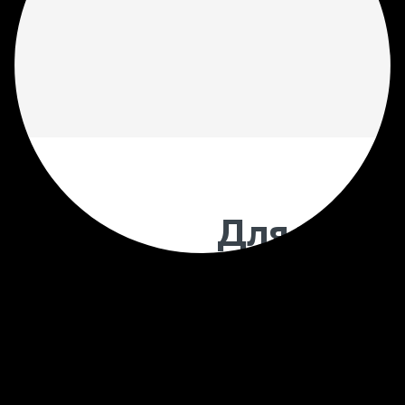
Для чего 
моделиров
Предварительное 3D мо
позволяет увидеть внеш
установкой. На данном э