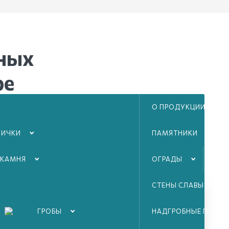
ных
ре
О ПРОДУКЦИИ
атно
дами
ЛИЧКИ
ПАМЯТНИКИ
 КАМНЯ
ОГРАДЫ
ТА
СТЕНЫ СЛАВЫ ВОВ
ГРОБЫ
НАДГРОБНЫЕ ПЛИТЫ