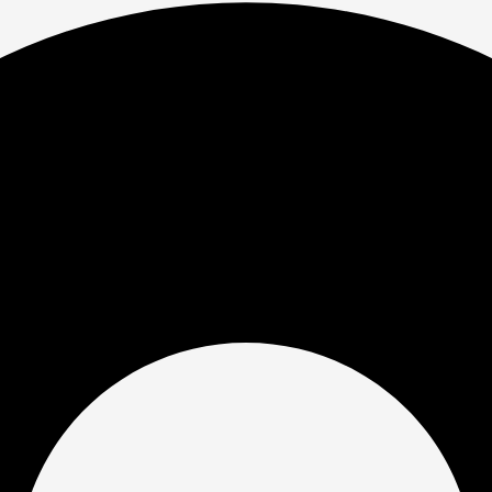
ие
аказ
в Томске