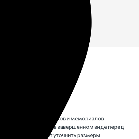
нужно
3D
ание
делирование памятников и мемориалов
ний вид конструкции в завершенном виде перед
тапе заказчик может уточнить размеры