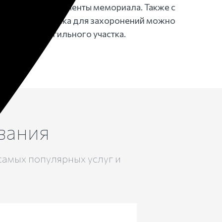
подходящие элементы мемориала. Также с
одели памятника для захоронений можно
тво всего могильного участка.
вания
самых популярных услуг и