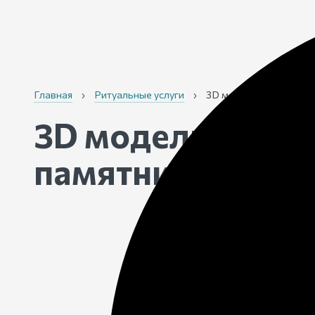
Главная
›
Ритуальные услуги
›
3D моделирование
3D моделирован
памятников
на з