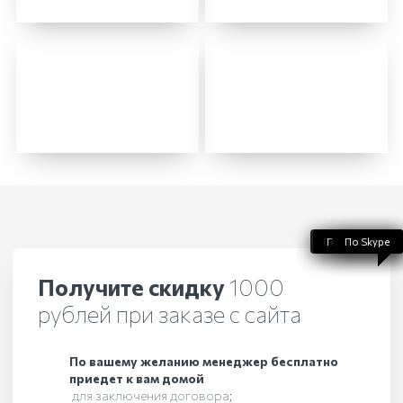
По WhatsApp
По телефону
По Telegram
По Skype
По Viber
Получите скидку
1000
рублей при заказе с сайта
По вашему желанию менеджер бесплатно
приедет к вам домой
для заключения договора;