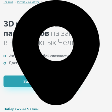
Главная
›
Ритуальные услуги
›
3D моделирование
3D моделирование
памятников
на заказ
в Набережных Челнах
Изготовим макет любой сложности
Доставим и установим готовую конструкцию
Заказать 3D макет
Набережные Челны