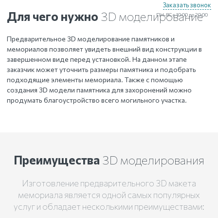
Заказать звонок
Для чего нужно
3D моделирование
ПН-ВС с 10:00 до 20:00
Предварительное 3D моделирование памятников и
мемориалов позволяет увидеть внешний вид конструкции в
завершенном виде перед установкой. На данном этапе
заказчик может уточнить размеры памятника и подобрать
подходящие элементы мемориала. Также с помощью
создания 3D модели памятника для захоронений можно
продумать благоустройство всего могильного участка.
Преимущества
3D моделирования
Изготовление предварительного 3D макета
мемориала является одной самых популярных
услуг и обладает несколькими преимуществами: