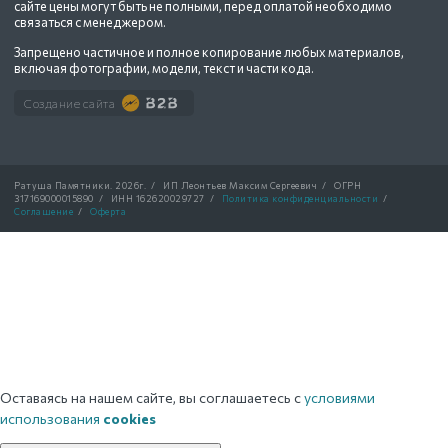
сайте цены могут быть не полными, перед оплатой необходимо
связаться с менеджером.
Запрещено частичное и полное копирование любых материалов,
включая фотографии, модели, текст и части кода.
Создание сайта
Ратуша Памятники.
2026г.
/
ИП Леонтьев Максим Сергеевич
/
ОГРН
317169000015890
/
ИНН 162620029727
/
Политика конфиденциальности
/
Соглашение
/
Оферта
Оставаясь на нашем сайте, вы соглашаетесь с
условиями
использования
cookies