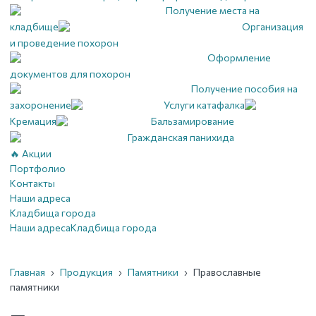
Получение места на
кладбище
Организация
и проведение похорон
Оформление
документов для похорон
Получение пособия на
захоронение
Услуги катафалка
Кремация
Бальзамирование
Гражданская панихида
🔥 Акции
Портфолио
Контакты
Наши адреса
Кладбища города
Наши адреса
Кладбища города
Главная
›
Продукция
›
Памятники
›
Православные
памятники