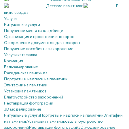
Детские памятники
В
виде сердца
Услуги
Ритуальные услуги
Получение места на кладбище
Организация и проведение похорон
Оформление документов для похорон
Получение пособия на захоронение
Услуги катафалка
Кремация
Бальзамирование
Гражданская панихида
Портреты и надписи на памятник
Эпитафии на памятник
Установка памятников
Благоустройство захоронений
Реставрация фотографий
3D моделирование
Ритуальные услуги
Портреты и надписи на памятник
Эпитафии
на памятник
Установка памятников
Благоустройство
захоронений
Реставрация фотографий
3D моделирование