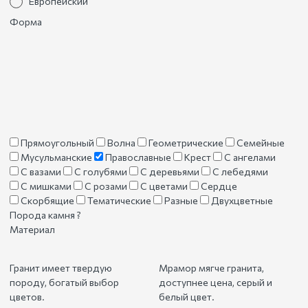
Европейский
Форма
Прямоугольный
Волна
Геометрические
Семейные
Мусульманские
Православные
Крест
С ангелами
С вазами
С голубями
С деревьями
С лебедями
С мишками
С розами
С цветами
Сердце
Скорбящие
Тематические
Разные
Двухцветные
Порода камня
?
Материал
Гранит имеет твердую
Мрамор мягче гранита,
породу, богатый выбор
доступнее цена, серый и
цветов.
белый цвет.