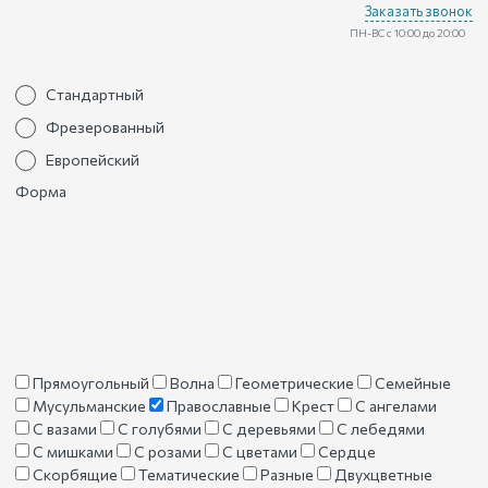
Заказать звонок
ПН-ВС с 10:00 до 20:00
Стандартный
Фрезерованный
Европейский
Форма
Прямоугольный
Волна
Геометрические
Семейные
Мусульманские
Православные
Крест
С ангелами
С вазами
С голубями
С деревьями
С лебедями
С мишками
С розами
С цветами
Сердце
Скорбящие
Тематические
Разные
Двухцветные