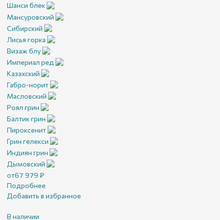
Шанси блек
Мансуровский
Сибирский
Лисья горка
Визаж блу
Империал ред
Казахский
Габро-норит
Масловский
Роял грин
Балтик грин
Пироксенит
Грин гелекси
Индиян грин
Дымовский
от
67 979
₽
Подробнее
Добавить в избранное
В наличии