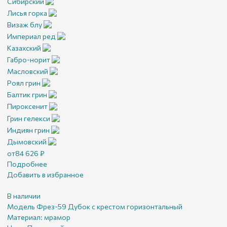
Сибирский
Лисья горка
Визаж блу
Империал ред
Казахский
Габро-норит
Масловский
Роял грин
Балтик грин
Пироксенит
Грин гелекси
Индиян грин
Дымовский
от
84 626
₽
Подробнее
Добавить в избранное
В наличии
Модель Фрез-59 Дубок с крестом горизонтальный
Материал:
мрамор