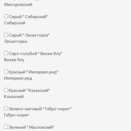
Мансуровский
Серый " Сибирский"
Сибирский
Серый " Лисья горка"
Лисья горка
Серо-голубой " Визаж блу"
Визаж блу
Красный " Империал ред"
Империал ред
Красный " Казахский"
Казахский
Зелено-матовый " Габро-норит"
Габро-норит
Зеленый " Масловский"