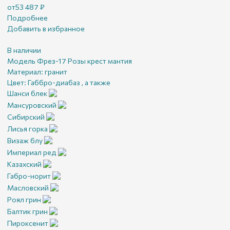
от
53 487
₽
Подробнее
Добавить в избранное
В наличии
Модель Фрез-17 Розы крест мантия
Материал:
гранит
Цвет:
Габбро-диабаз , а также
Шанси блек
Мансуровский
Сибирский
Лисья горка
Визаж блу
Империал ред
Казахский
Габро-норит
Масловский
Роял грин
Балтик грин
Пироксенит