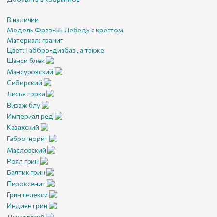
В наличии
Модель Фрез-55 Лебедь с крестом
Материал:
гранит
Цвет:
Габбро-диабаз , а также
Шанси блек
Мансуровский
Сибирский
Лисья горка
Визаж блу
Империал ред
Казахский
Габро-норит
Масловский
Роял грин
Балтик грин
Пироксенит
Грин гелекси
Индиян грин
Дымовский