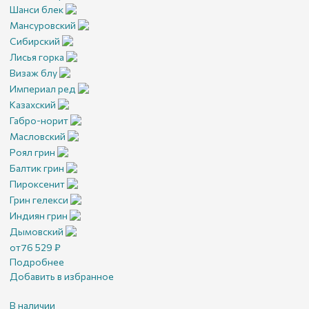
Шанси блек
Мансуровский
Сибирский
Лисья горка
Визаж блу
Империал ред
Казахский
Габро-норит
Масловский
Роял грин
Балтик грин
Пироксенит
Грин гелекси
Индиян грин
Дымовский
от
76 529
₽
Подробнее
Добавить в избранное
В наличии