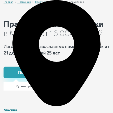
Главная
›
Продукция
›
Памятники
›
Православные памятники
Православные памятники
в Москве
от 16 000 рублей
Изготовление православных памятников в срок
от
21 день,
с гарантией
25 лет
Получить консультацию
Купить православный памятник
Москва