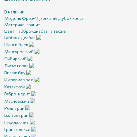
В наличии
Модель Фрез-11_zerkalniy Дубок крест
Материал:
гранит
Цвет:
Габбро-диабаз , а также
Габбро-диабаз
Шанси блек
Мансуровский
Сибирский
Лисья горка
Визаж блу
Империал ред
Казахский
Габро-норит
Масловский
Роял грин
Балтик грин
Пироксенит
Грин гелекси
Индиян грин