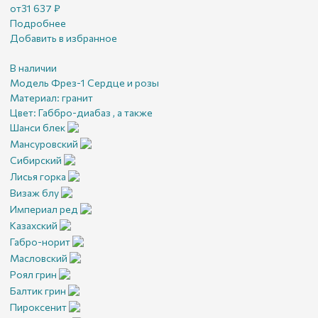
от
31 637
₽
Подробнее
Добавить в избранное
В наличии
Модель Фрез-1 Сердце и розы
Материал:
гранит
Цвет:
Габбро-диабаз , а также
Шанси блек
Мансуровский
Сибирский
Лисья горка
Визаж блу
Империал ред
Казахский
Габро-норит
Масловский
Роял грин
Балтик грин
Пироксенит