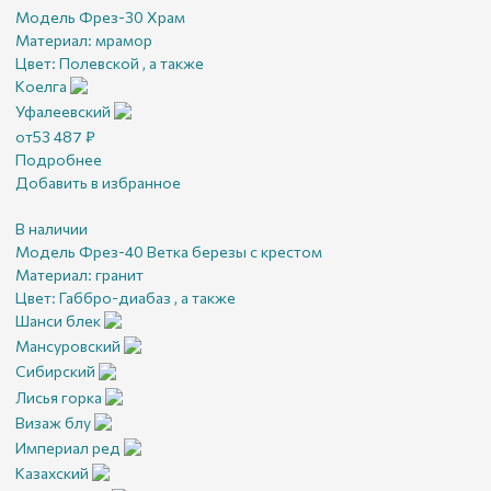
Модель Фрез-30 Храм
Материал:
мрамор
Цвет:
Полевской , а также
Коелга
Уфалеевский
от
53 487
₽
Подробнее
Добавить в избранное
В наличии
Модель Фрез-40 Ветка березы с крестом
Материал:
гранит
Цвет:
Габбро-диабаз , а также
Шанси блек
Мансуровский
Сибирский
Лисья горка
Визаж блу
Империал ред
Казахский