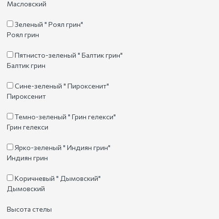
Масловский
Зеленый " Роял грин"
Роял грин
Пятнисто-зеленый " Балтик грин"
Балтик грин
Сине-зеленый " Пироксенит"
Пироксенит
Темно-зеленый " Грин гелекси"
Грин гелекси
Ярко-зеленый " Индиян грин"
Индиян грин
Коричневый " Дымовский"
Дымовский
Высота стелы