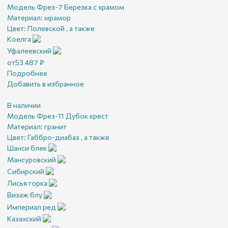
Модель Фрез-7 Березка с храмом
Материал:
мрамор
Цвет:
Полевской , а также
Коелга
Уфалеевский
от
53 487
₽
Подробнее
Добавить в избранное
В наличии
Модель Фрез-11 Дубок крест
Материал:
гранит
Цвет:
Габбро-диабаз , а также
Шанси блек
Мансуровский
Сибирский
Лисья горка
Визаж блу
Империал ред
Казахский