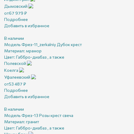
Дымовский
от
67 979
₽
Подробнее
Добавить в избранное
В наличии
Модель Фрез-11_zerkalniy Дубок крест
Материал:
мрамор
Цвет:
Габбро-диабаз , а также
Полевской
Коелга
Уфалеевский
от
53 487
₽
Подробнее
Добавить в избранное
В наличии
Модель Фрез-13 Розы крест свеча
Материал:
гранит
Цвет:
Габбро-диабаз , а также