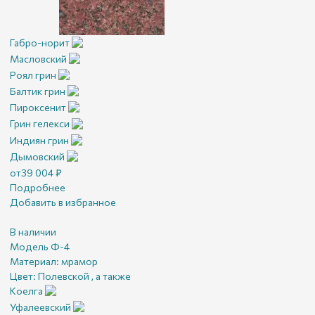
Габро-норит
Масловский
Роял грин
Балтик грин
Пироксенит
Грин гелекси
Индиян грин
Дымовский
от
39 004
₽
Подробнее
Добавить в избранное
В наличии
Модель Ф-4
Материал:
мрамор
Цвет:
Полевской , а также
Коелга
Уфалеевский