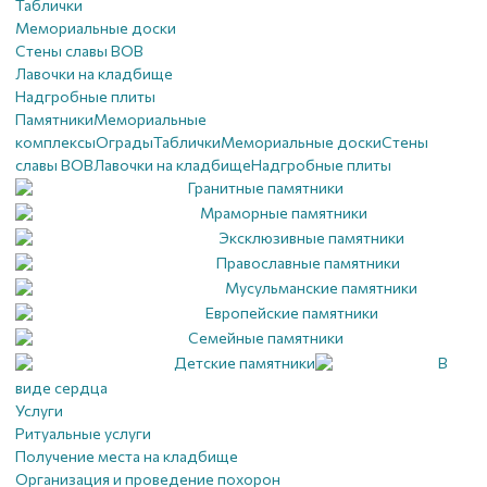
Таблички
Мемориальные доски
Стены славы ВОВ
Лавочки на кладбище
Надгробные плиты
Памятники
Мемориальные
комплексы
Ограды
Таблички
Мемориальные доски
Стены
славы ВОВ
Лавочки на кладбище
Надгробные плиты
Гранитные памятники
Мраморные памятники
Эксклюзивные памятники
Православные памятники
Мусульманские памятники
Европейские памятники
Семейные памятники
Детские памятники
В
виде сердца
Услуги
Ритуальные услуги
Получение места на кладбище
Организация и проведение похорон