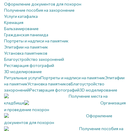
Оформление документов для похорон
Получение пособия на захоронение
Услуги катафалка
Кремация
Бальзамирование
Гражданская панихида
Портреты и надписи на памятник
Эпитафии на памятник
Установка памятников
Благоустройство захоронений
Реставрация фотографий
3D моделирование
Ритуальные услуги
Портреты и надписи на памятник
Эпитафии
на памятник
Установка памятников
Благоустройство
захоронений
Реставрация фотографий
3D моделирование
Получение места на
кладбище
Организация
и проведение похорон
Оформление
документов для похорон
Получение пособия на