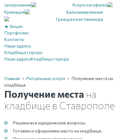
захоронение
Услуги катафалка
Кремация
Бальзамирование
Гражданская панихида
🔥 Акции
Портфолио
Контакты
Наши адреса
Кладбища города
Наши адреса
Кладбища города
Главная
›
Ритуальные услуги
›
Получение места на
кладбище
Получение места
на
кладбище
в Ставрополе
Решаем все юридические вопросы.
Готовим и оформляем место на кладбище.
Принимаем заявки круглосуточно.