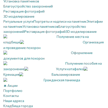
Установка памятников
Благоустройство захоронений
Реставрация фотографий
3D моделирование
Ритуальные услуги
Портреты и надписи на памятник
Эпитафии
на памятник
Установка памятников
Благоустройство
захоронений
Реставрация фотографий
3D моделирование
Получение места на
кладбище
Организация
и проведение похорон
Оформление
документов для похорон
Получение пособия на
захоронение
Услуги катафалка
Кремация
Бальзамирование
Гражданская панихида
🔥 Акции
Портфолио
Контакты
Наши адреса
Кладбища города