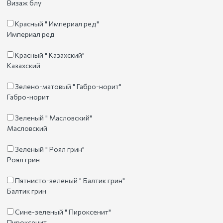
Визаж блу
Красный " Империал ред"
Империал ред
Красный " Казахский"
Казахский
Зелено-матовый " Габро-норит"
Габро-норит
Зеленый " Масловский"
Масловский
Зеленый " Роял грин"
Роял грин
Пятнисто-зеленый " Балтик грин"
Балтик грин
Сине-зеленый " Пироксенит"
Пироксенит