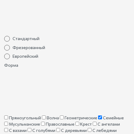
Стандартный
Фрезерованный
Европейский
Форма
Прямоугольный
Волна
Геометрические
Семейные
Мусульманские
Православные
Крест
С ангелами
С вазами
С голубями
С деревьями
С лебедями