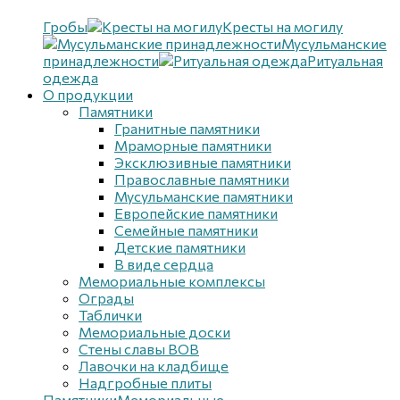
Гробы
Кресты на могилу
Мусульманские
принадлежности
Ритуальная
одежда
О продукции
Памятники
Гранитные памятники
Мраморные памятники
Эксклюзивные памятники
Православные памятники
Мусульманские памятники
Европейские памятники
Семейные памятники
Детские памятники
В виде сердца
Мемориальные комплексы
Ограды
Таблички
Мемориальные доски
Стены славы ВОВ
Лавочки на кладбище
Надгробные плиты
Памятники
Мемориальные