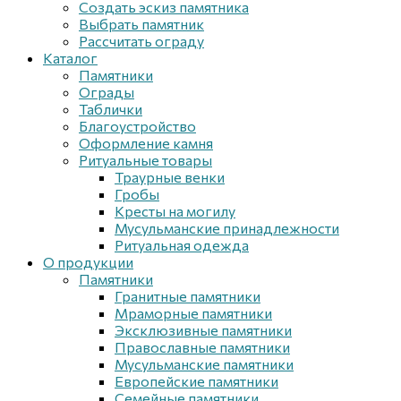
Создать эскиз памятника
Выбрать памятник
Рассчитать ограду
Каталог
Памятники
Ограды
Таблички
Благоустройствo
Оформление камня
Ритуальные товары
Траурные венки
Гробы
Кресты на могилу
Мусульманские принадлежности
Ритуальная одежда
О продукции
Памятники
Гранитные памятники
Мраморные памятники
Эксклюзивные памятники
Православные памятники
Мусульманские памятники
Европейские памятники
Семейные памятники