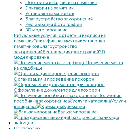
Портреты и надписи на памятник
Эпитафии на памятник
Установка памятников
Благоустройство захоронений
Реставрация фотографий
3D моделирование
Ритуальные услуги
Портреты и надписи на
памятник
Эпитафии на памятник
Установка
памятников
Благоустройство
захоронений
Реставрация фотографий
3D
моделирование
Получение места
на кладбище
Организация и проведение похорон
Оформление документов для похорон
Получение
пособия на захоронение
Услуги
катафалка
Кремация
Бальзамирование
Гражданская панихида
🔥 Акции
Портфолио