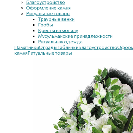
Благоустройствo
Оформление камня
Ритуальные товары
Траурные венки
Гробы
Кресты на могилу
Мусульманские принадлежности
Ритуальная одежда
Памятники
Ограды
Таблички
Благоустройствo
Оформ
камня
Ритуальные товары