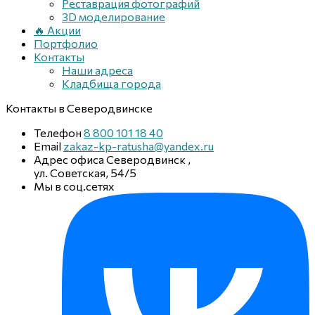
Реставрация фотографий
3D моделирование
🔥 Акции
Портфолио
Контакты
Наши адреса
Кладбища города
Контакты
в Северодвинске
Телефон
8 800 101 18 40
Email
zakaz-kp-ratusha@yandex.ru
Адрес офиса
Северодвинск
,
ул. Советская, 54/5
Мы в соц.сетях