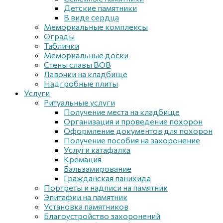
Детские памятники
В виде сердца
Мемориальные комплексы
Ограды
Таблички
Мемориальные доски
Стены славы ВОВ
Лавочки на кладбище
Надгробные плиты
Услуги
Ритуальные услуги
Получение места на кладбище
Организация и проведение похорон
Оформление документов для похорон
Получение пособия на захоронение
Услуги катафалка
Кремация
Бальзамирование
Гражданская панихида
Портреты и надписи на памятник
Эпитафии на памятник
Установка памятников
Благоустройство захоронений