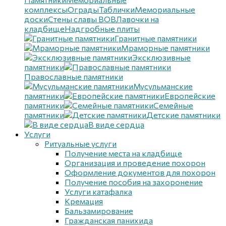
комплексы
Ограды
Таблички
Мемориальные
доски
Стены славы ВОВ
Лавочки на
кладбище
Надгробные плиты
Гранитные памятники
Мраморные памятники
Эксклюзивные
памятники
Православные памятники
Мусульманские
памятники
Европейские
памятники
Семейные
памятники
Детские памятники
В виде сердца
Услуги
Ритуальные услуги
Получение места на кладбище
Организация и проведение похорон
Оформление документов для похорон
Получение пособия на захоронение
Услуги катафалка
Кремация
Бальзамирование
Гражданская панихида