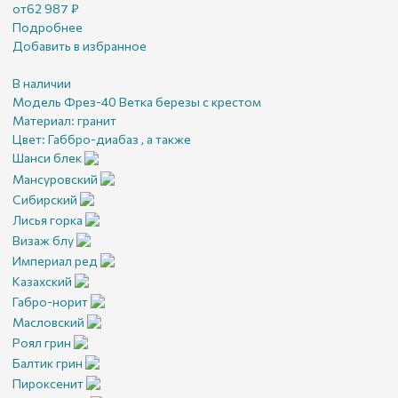
от
62 987
₽
Подробнее
Добавить в избранное
В наличии
Модель Фрез-40 Ветка березы с крестом
Материал:
гранит
Цвет:
Габбро-диабаз , а также
Шанси блек
Мансуровский
Сибирский
Лисья горка
Визаж блу
Империал ред
Казахский
Габро-норит
Масловский
Роял грин
Балтик грин
Пироксенит