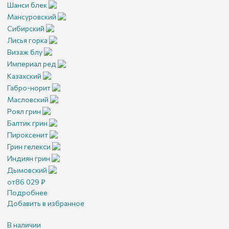
Шанси блек
Мансуровский
Сибирский
Лисья горка
Визаж блу
Империал ред
Казахский
Габро-норит
Масловский
Роял грин
Балтик грин
Пироксенит
Грин гелекси
Индиян грин
Дымовский
от
86 029
₽
Подробнее
Добавить в избранное
В наличии