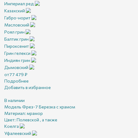
Империал ред
Казахский
Габро-норит
Масловский
Роял грин
Балтик грин
Пироксенит
Грин гелекси
Индиян грин
Дымовский
от
77 479
₽
Подробнее
Добавить в избранное
В наличии
Модель Фрез-7 Березка с храмом
Материал:
мрамор
Цвет:
Полевской , а также
Коелга
Уфалеевский