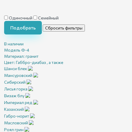
Одиночный
Семейный
Подобрать
Сбросить фильтры
В наличии
Модель Ф-4
Материал:
гранит
Цвет:
Габбро-диабаз , а также
Шанси блек
Мансуровский
Сибирский
Лисья горка
Визаж блу
Империал ред
Казахский
Габро-норит
Масловский
Роял грин