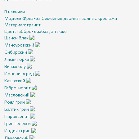
В наличии
Модель Фрез-62 Семейник двойная волна с крестами
Материал:
гранит
Цвет:
Габбро-диабаз , а также
Шанси блек
Мансуровский
Сибирский
Лисья горка
Визаж блу
Империал ред
Казахский
Габро-норит
Масловский
Роял грин
Балтик грин
Пироксенит
Грин гелекси
Индиян грин
Дымовский