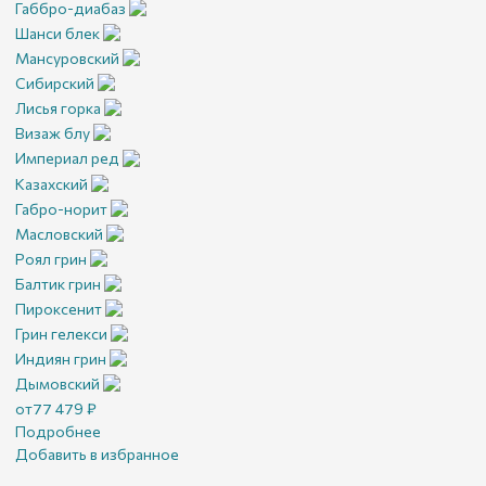
Габбро-диабаз
Шанси блек
Мансуровский
Сибирский
Лисья горка
Визаж блу
Империал ред
Казахский
Габро-норит
Масловский
Роял грин
Балтик грин
Пироксенит
Грин гелекси
Индиян грин
Дымовский
от
77 479
₽
Подробнее
Добавить в избранное