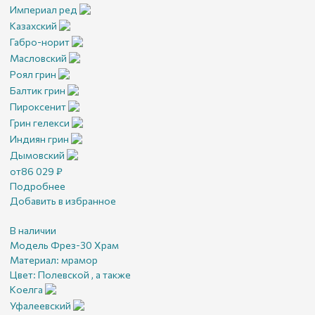
Империал ред
Казахский
Габро-норит
Масловский
Роял грин
Балтик грин
Пироксенит
Грин гелекси
Индиян грин
Дымовский
от
86 029
₽
Подробнее
Добавить в избранное
В наличии
Модель Фрез-30 Храм
Материал:
мрамор
Цвет:
Полевской , а также
Коелга
Уфалеевский