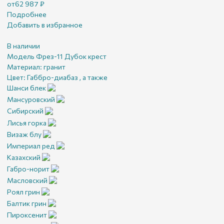
от
62 987
₽
Подробнее
Добавить в избранное
В наличии
Модель Фрез-11 Дубок крест
Материал:
гранит
Цвет:
Габбро-диабаз , а также
Шанси блек
Мансуровский
Сибирский
Лисья горка
Визаж блу
Империал ред
Казахский
Габро-норит
Масловский
Роял грин
Балтик грин
Пироксенит