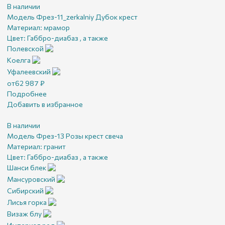
В наличии
Модель Фрез-11_zerkalniy Дубок крест
Материал:
мрамор
Цвет:
Габбро-диабаз , а также
Полевской
Коелга
Уфалеевский
от
62 987
₽
Подробнее
Добавить в избранное
В наличии
Модель Фрез-13 Розы крест свеча
Материал:
гранит
Цвет:
Габбро-диабаз , а также
Шанси блек
Мансуровский
Сибирский
Лисья горка
Визаж блу