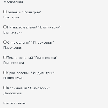
Масловский
Зеленый " Роял грин"
Роял грин
Пятнисто-зеленый " Балтик грин"
Балтик грин
Сине-зеленый " Пироксенит"
Пироксенит
Темно-зеленый " Грин гелекси"
Грин гелекси
Ярко-зеленый " Индиян грин"
Индиян грин
Коричневый " Дымовский"
Дымовский
Высота стелы