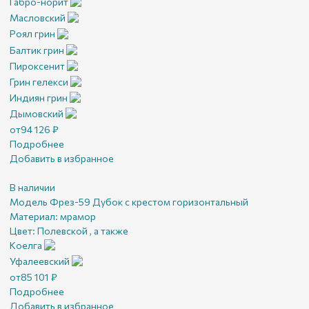
Габро-норит
Масловский
Роял грин
Балтик грин
Пироксенит
Грин гелекси
Индиян грин
Дымовский
от
94 126
₽
Подробнее
Добавить в избранное
В наличии
Модель Фрез-59 Дубок с крестом горизонтальный
Материал:
мрамор
Цвет:
Полевской , а также
Коелга
Уфалеевский
от
85 101
₽
Подробнее
Добавить в избранное