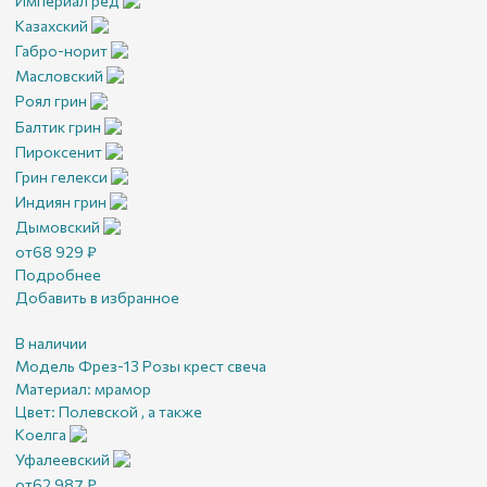
Империал ред
Казахский
Габро-норит
Масловский
Роял грин
Балтик грин
Пироксенит
Грин гелекси
Индиян грин
Дымовский
от
68 929
₽
Подробнее
Добавить в избранное
В наличии
Модель Фрез-13 Розы крест свеча
Материал:
мрамор
Цвет:
Полевской , а также
Коелга
Уфалеевский
от
62 987
₽