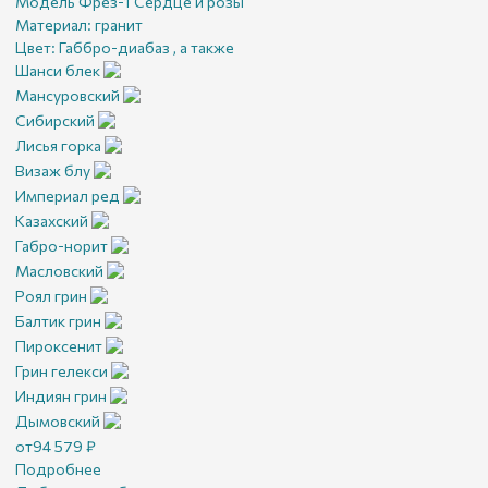
Модель Фрез-1 Сердце и розы
Материал:
гранит
Цвет:
Габбро-диабаз , а также
Шанси блек
Мансуровский
Сибирский
Лисья горка
Визаж блу
Империал ред
Казахский
Габро-норит
Масловский
Роял грин
Балтик грин
Пироксенит
Грин гелекси
Индиян грин
Дымовский
от
94 579
₽
Подробнее