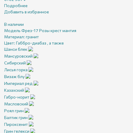
Подробнее
Добавить в избранное
В наличии
Модель Фрез-17 Розы крест мантия
Материал:
гранит
Цвет:
Габбро-диабаз , а также
Шанси блек
Мансуровский
Сибирский
Лисья горка
Визаж блу
Империал ред
Казахский
Габро-норит
Масловский
Роял грин
Балтик грин
Пироксенит
Грин гелекси