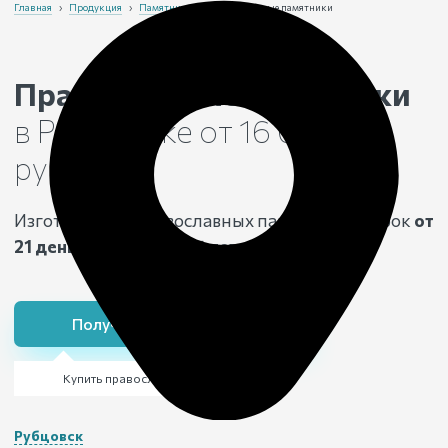
Главная
›
Продукция
›
Памятники
›
Православные памятники
Православные памятники
в Рубцовске
от 16 000
рублей
Изготовление православных памятников в срок
от
21 день,
с гарантией
25 лет
Получить консультацию
Купить православный памятник
Рубцовск