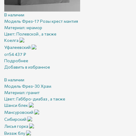
В наличии
Модель Фрез-17 Розы крест мантия
Материал:
мрамор
Цвет:
Полевской , а также
Коелга
Уфалеевский
от
54 437
₽
Подробнее
Добавить в избранное
В наличии
Модель Фрез-30 Храм
Материал:
гранит
Цвет:
Габбро-диабаз , а также
Шанси блек
Мансуровский
Сибирский
Лисья горка
Визаж блу