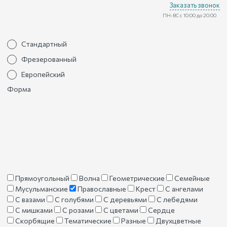
Заказать звонок
ПН-ВС с 10:00 до 20:00
Стандартный
Фрезерованный
Европейский
Форма
Прямоугольный
Волна
Геометрические
Семейные
Мусульманские
Православные
Крест
С ангелами
С вазами
С голубями
С деревьями
С лебедями
С мишками
С розами
С цветами
Сердце
Скорбящие
Тематические
Разные
Двухцветные