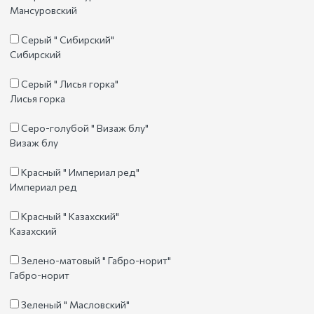
Мансуровский
Серый " Сибирский"
Сибирский
Серый " Лисья горка"
Лисья горка
Серо-голубой " Визаж блу"
Визаж блу
Красный " Империал ред"
Империал ред
Красный " Казахский"
Казахский
Зелено-матовый " Габро-норит"
Габро-норит
Зеленый " Масловский"