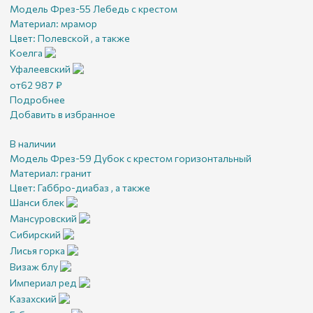
Модель Фрез-55 Лебедь с крестом
Материал:
мрамор
Цвет:
Полевской , а также
Коелга
Уфалеевский
от
62 987
₽
Подробнее
Добавить в избранное
В наличии
Модель Фрез-59 Дубок с крестом горизонтальный
Материал:
гранит
Цвет:
Габбро-диабаз , а также
Шанси блек
Мансуровский
Сибирский
Лисья горка
Визаж блу
Империал ред
Казахский