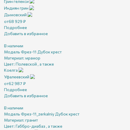
Грин гелекси
Индиян грин
Дымовский
от
68 929
₽
Подробнее
Добавить в избранное
В наличии
Модель Фрез-11 Дубок крест
Материал:
мрамор
Цвет:
Полевской , а также
Коелга
Уфалеевский
от
62 987
₽
Подробнее
Добавить в избранное
В наличии
Модель Фрез-11_zerkalniy Дубок крест
Материал:
гранит
Цвет:
Габбро-диабаз , а также