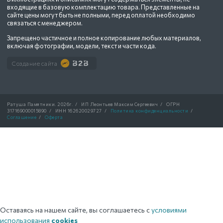
входящие в базовую комплектацию товара. Представленные на
сайте цены могут быть не полными, перед оплатой необходимо
связаться с менеджером.
Запрещено частичное и полное копирование любых материалов,
включая фотографии, модели, текст и части кода.
Создание сайта
Ратуша Памятники.
2026г.
/
ИП Леонтьев Максим Сергеевич
/
ОГРН
317169000015890
/
ИНН 162620029727
/
Политика конфиденциальности
/
Соглашение
/
Оферта
Оставаясь на нашем сайте, вы соглашаетесь с
условиями
использования
cookies