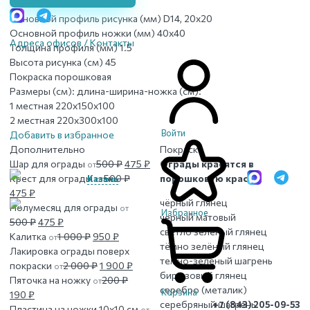
Основной профиль рисунка (мм)
D14, 20x20
Основной профиль ножки (мм)
40x40
Адреса офисов / Контакты
Толщина профиля (мм)
1.5
Высота рисунка (см)
45
Покраска
порошковая
Размеры (см):
длина-ширина-ножка (см):
1 местная
220x150x100
2 местная
220x300x100
Войти
Добавить в избранное
Дополнительно
Покраска
Первоначальная
Текущая
Шар для ограды
500
₽
475
₽
Ограды красятся в
от
цена
цена:
Крест для ограды
500
₽
порошковую краску:
Казань
от
Первоначальная
Текущая
составляла
475 ₽.
475
₽
чёрный глянец
цена
цена:
500 ₽.
Полумесяц для ограды
от
Избранное
чёрный матовый
составляла
475 ₽.
Первоначальная
Текущая
500
₽
475
₽
светло зелёный глянец
500 ₽.
цена
цена:
Первоначальная
Текущая
Калитка
1 000
₽
950
₽
от
тёмно зелёный глянец
составляла
475 ₽.
цена
цена:
Лакировка ограды поверх
темно-зеленый шагрень
500 ₽.
составляла
Первоначальная
950 ₽.
Текущая
покраски
2 000
₽
1 900
₽
от
бирюзовый глянец
1
цена
цена:
Пяточка на ножку
200
₽
от
серебро (металик)
Корзина
Первоначальная
Текущая
000 ₽.
составляла
1
190
₽
серебряный шагрень
+7 (843) 205-09-53
цена
цена:
2
900 ₽.
Пластина на ножки 10х10 см
от