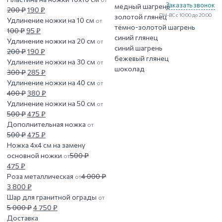
Заказать звонок
медный шагрень
составляла
190 ₽.
Первоначальная
Текущая
000 ₽.
200
₽
190
₽
ПН-ВС с 10:00 до 20:00
золотой глянец
200 ₽.
цена
цена:
Удлинение ножки на 10 см
от
тёмно-золотой шагрень
Первоначальная
составляла
Текущая
190 ₽.
100
₽
95
₽
синий глянец
цена
200 ₽.
цена:
Удлинение ножки на 20 см
от
синий шагрень
составляла
Первоначальная
95 ₽.
Текущая
200
₽
190
₽
бежевый глянец
100 ₽.
цена
цена:
Удлинение ножки на 30 см
от
шоколад
составляла
Первоначальная
190 ₽.
Текущая
300
₽
285
₽
200 ₽.
цена
цена:
Удлинение ножки на 40 см
от
составляла
Первоначальная
285 ₽.
Текущая
400
₽
380
₽
300 ₽.
цена
цена:
Удлинение ножки на 50 см
от
составляла
Первоначальная
Текущая
380 ₽.
500
₽
475
₽
400 ₽.
цена
цена:
Дополнительная ножка
от
составляла
Первоначальная
475 ₽.
Текущая
500
₽
475
₽
500 ₽.
цена
цена:
Ножка 4х4 см на замену
составляла
475 ₽.
основной ножки
500
₽
от
Первоначальная
Текущая
500 ₽.
475
₽
цена
цена:
Роза металлическая
4 000
₽
от
составляла
Первоначальная
475 ₽.
Текущая
3 800
₽
500 ₽.
цена
цена:
Шар для гранитной ограды
от
составляла
3
Первоначальная
Текущая
5 000
₽
4 750
₽
4
800 ₽.
цена
цена:
Доставка