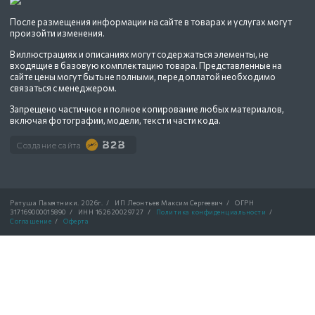
После размещения информации на сайте в товарах и услугах могут
произойти изменения.
В иллюстрациях и описаниях могут содержаться элементы, не
входящие в базовую комплектацию товара. Представленные на
сайте цены могут быть не полными, перед оплатой необходимо
связаться с менеджером.
Запрещено частичное и полное копирование любых материалов,
включая фотографии, модели, текст и части кода.
Создание сайта
Ратуша Памятники.
2026г.
/
ИП Леонтьев Максим Сергеевич
/
ОГРН
317169000015890
/
ИНН 162620029727
/
Политика конфиденциальности
/
Соглашение
/
Оферта