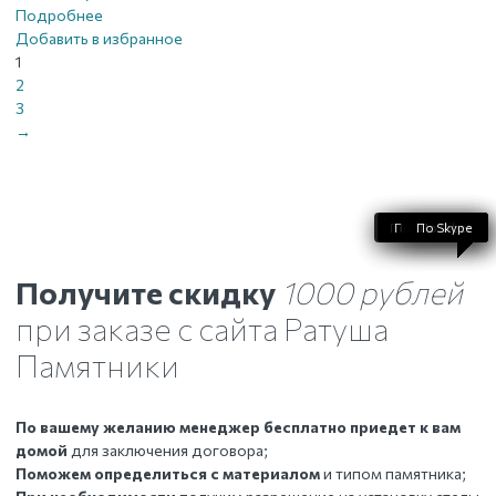
Подробнее
Добавить в избранное
1
2
3
→
По WhatsApp
По телефону
По Telegram
По Skype
По Viber
Получите скидку
1000 рублей
при заказе с сайта Ратуша
Памятники
По вашему желанию менеджер бесплатно приедет к вам
домой
для заключения договора;
Поможем определиться с материалом
и типом памятника;