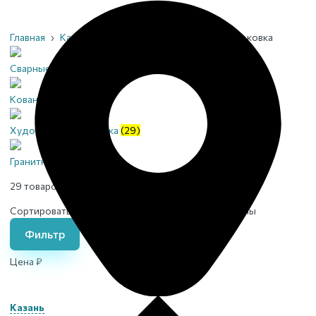
Главная
›
Каталог
›
Ограды
›
Художественная ковка
Сварные
(28)
Кованые
(8)
Художественная ковка
(29)
Гранитные
(1)
29 товаров
Сортировать по:
Возрастанию цены
Убыванию цены
Фильтр
Цена ₽
Казань