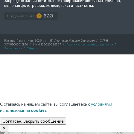
Запрещено частичное и полное копирование любых материалов,
включая фотографии, модели, текст и части кода.
Создание сайта
Ратуша Памятники.
2026г.
/
ИП Леонтьев Максим Сергеевич
/
ОГРН
317169000015890
/
ИНН 162620029727
/
Политика конфиденциальности
/
Соглашение
/
Оферта
Оставаясь на нашем сайте, вы соглашаетесь с
условиями
использования
cookies
Согласен. Закрыть сообщение
✕