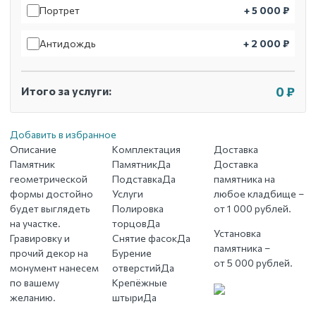
Портрет
+ 5 000 ₽
Антидождь
+ 2 000 ₽
Итого за услуги:
0 ₽
Добавить в избранное
Описание
Комплектация
Доставка
Памятник
Памятник
Да
Доставка
геометрической
Подставка
Да
памятника на
формы достойно
Услуги
любое кладбище –
будет выглядеть
Полировка
от 1 000 рублей.
на участке.
торцов
Да
Установка
Гравировку и
Снятие фасок
Да
памятника –
прочий декор на
Бурение
от 5 000 рублей.
монумент нанесем
отверстий
Да
по вашему
Крепёжные
желанию.
штыри
Да