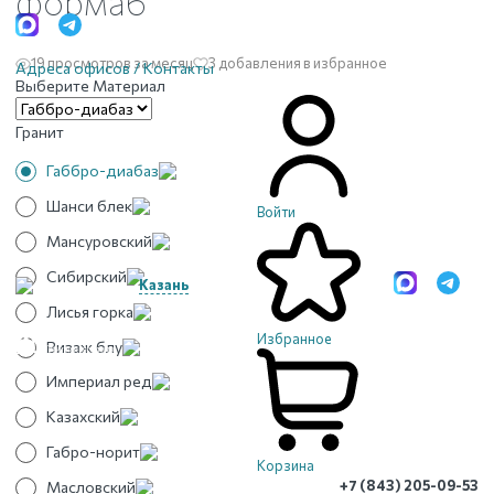
форма6
19 просмотров за месяц
3 добавления в избранное
Адреса офисов / Контакты
Выберите Материал
Гранит
Габбро-диабаз
Шанси блек
Войти
Мансуровский
Сибирский
Казань
Лисья горка
Избранное
Визаж блу
Империал ред
Казахский
Габро-норит
Корзина
+7 (843) 205-09-53
Масловский