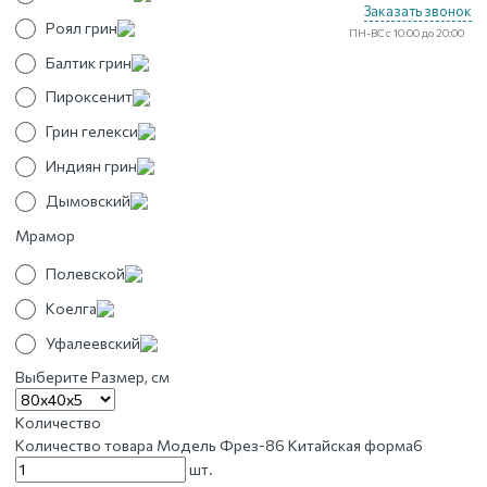
Заказать звонок
Роял грин
ПН-ВС с 10:00 до 20:00
Балтик грин
Пироксенит
Грин гелекси
Индиян грин
Дымовский
Мрамор
Полевской
Коелга
Уфалеевский
Выберите Размер, см
Количество
Количество товара Модель Фрез-86 Китайская форма6
шт.