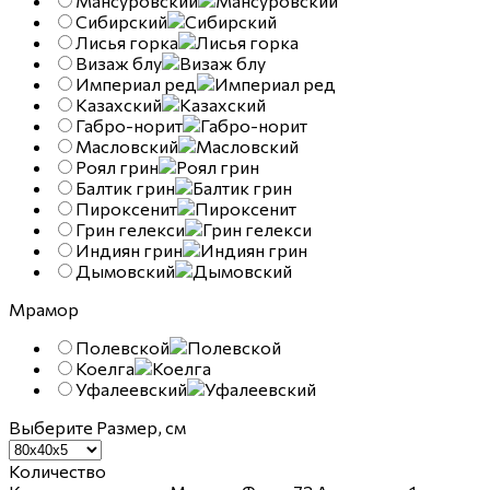
Мансуровский
Сибирский
Лисья горка
Визаж блу
Империал ред
Казахский
Габро-норит
Масловский
Роял грин
Балтик грин
Пироксенит
Грин гелекси
Индиян грин
Дымовский
Мрамор
Полевской
Коелга
Уфалеевский
Выберите Размер, см
Количество