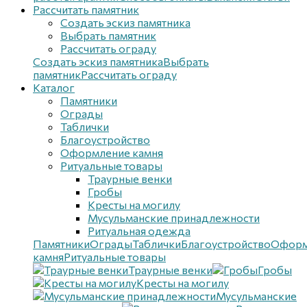
Рассчитать памятник
Создать эскиз памятника
Выбрать памятник
Рассчитать ограду
Создать эскиз памятника
Выбрать
памятник
Рассчитать ограду
Каталог
Памятники
Ограды
Таблички
Благоустройствo
Оформление камня
Ритуальные товары
Траурные венки
Гробы
Кресты на могилу
Мусульманские принадлежности
Ритуальная одежда
Памятники
Ограды
Таблички
Благоустройствo
Оформ
камня
Ритуальные товары
Траурные венки
Гробы
Кресты на могилу
Мусульманские