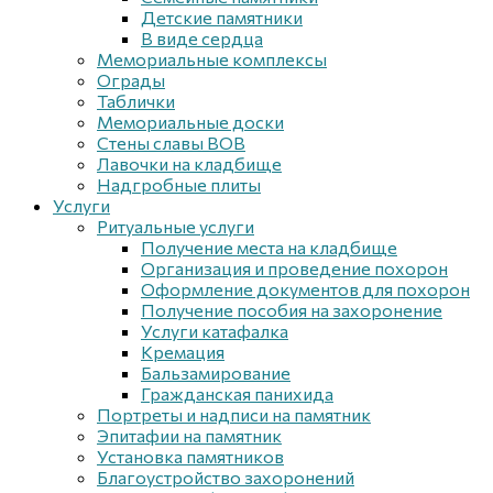
Детские памятники
В виде сердца
Мемориальные комплексы
Ограды
Таблички
Мемориальные доски
Стены славы ВОВ
Лавочки на кладбище
Надгробные плиты
Услуги
Ритуальные услуги
Получение места на кладбище
Организация и проведение похорон
Оформление документов для похорон
Получение пособия на захоронение
Услуги катафалка
Кремация
Бальзамирование
Гражданская панихида
Портреты и надписи на памятник
Эпитафии на памятник
Установка памятников
Благоустройство захоронений