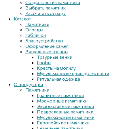
Создать эскиз памятника
Выбрать памятник
Рассчитать ограду
Каталог
Памятники
Ограды
Таблички
Благоустройствo
Оформление камня
Ритуальные товары
Траурные венки
Гробы
Кресты на могилу
Мусульманские принадлежности
Ритуальная одежда
О продукции
Памятники
Гранитные памятники
Мраморные памятники
Эксклюзивные памятники
Православные памятники
Мусульманские памятники
Европейские памятники
Семейные памятники