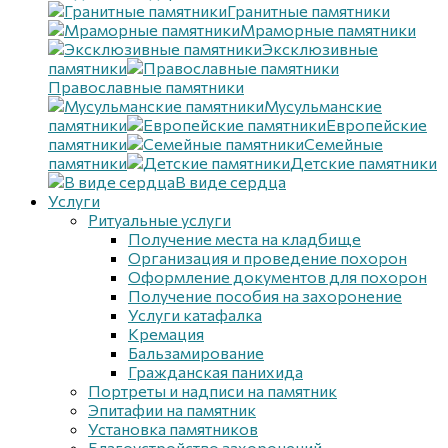
Гранитные памятники
Мраморные памятники
Эксклюзивные
памятники
Православные памятники
Мусульманские
памятники
Европейские
памятники
Семейные
памятники
Детские памятники
В виде сердца
Услуги
Ритуальные услуги
Получение места на кладбище
Организация и проведение похорон
Оформление документов для похорон
Получение пособия на захоронение
Услуги катафалка
Кремация
Бальзамирование
Гражданская панихида
Портреты и надписи на памятник
Эпитафии на памятник
Установка памятников
Благоустройство захоронений