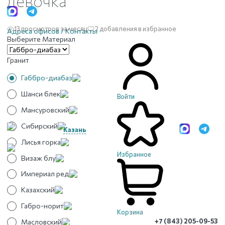
девочка
13 просмотров за месяц
2 добавления в избранное
Адреса офисов / Контакты
Выберите Материал
Гранит
Габбро-диабаз
Шанси блек
Войти
Мансуровский
Сибирский
Казань
Лисья горка
Избранное
Визаж блу
Империал ред
Казахский
Габро-норит
Корзина
+7 (843) 205-09-53
Масловский