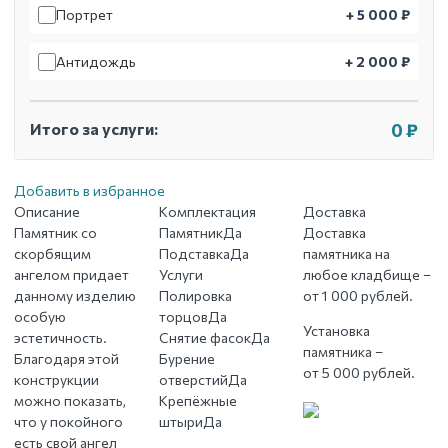
Портрет
+ 5 000 ₽
Антидождь
+ 2 000 ₽
Итого за услуги:
0 ₽
Добавить в избранное
Описание
Комплектация
Доставка
Памятник со
Памятник
Да
Доставка
скорбящим
Подставка
Да
памятника на
ангелом придает
Услуги
любое кладбище –
данному изделию
Полировка
от 1 000 рублей.
особую
торцов
Да
Установка
эстетичность.
Снятие фасок
Да
памятника –
Благодаря этой
Бурение
от 5 000 рублей.
конструкции
отверстий
Да
можно показать,
Крепёжные
что у покойного
штыри
Да
есть свой ангел