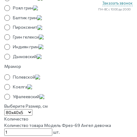
Заказать звонок
Роял грин
ПН-ВС с 10:00 до 20:00
Балтик грин
Пироксенит
Грин гелекси
Индиян грин
Дымовский
Мрамор
Полевской
Коелга
Уфалеевский
Выберите Размер, см
Количество
Количество товара Модель Фрез-69 Ангел девочка
шт.