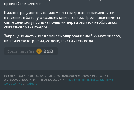
произойти изменения.
В иллюстрациях и описаниях могут содержаться элементы, не
входящие в базовую комплектацию товара. Представленные на
сайте цены могут быть не полными, перед оплатой необходимо
связаться с менеджером.
Запрещено частичное и полное копирование любых материалов,
включая фотографии, модели, текст и части кода.
Создание сайта
Ратуша Памятники.
2026г.
/
ИП Леонтьев Максим Сергеевич
/
ОГРН
317169000015890
/
ИНН 162620029727
/
Политика конфиденциальности
/
Соглашение
/
Оферта