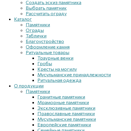
Создать эскиз памятника
Выбрать памятник
Рассчитать ограду
Каталог
Памятники
Ограды
Таблички
Благоустройствo
Оформление камня
Ритуальные товары
Траурные венки
Гробы
Кресты на могилу
Мусульманские принадлежности
Ритуальная одежда
О продукции
Памятники
Гранитные памятники
Мраморные памятники
Эксклюзивные памятники
Православные памятники
Мусульманские памятники
Европейские памятники
Семейные памятники