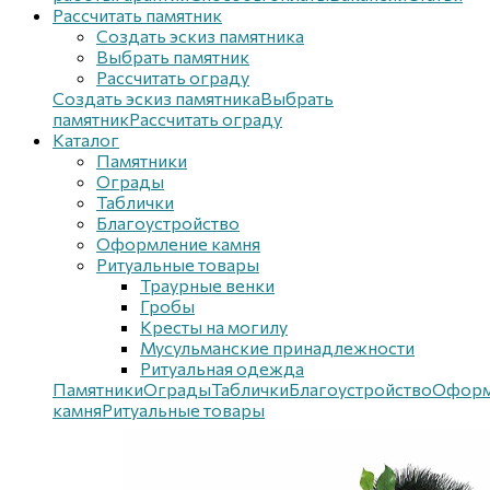
Рассчитать памятник
Создать эскиз памятника
Выбрать памятник
Рассчитать ограду
Создать эскиз памятника
Выбрать
памятник
Рассчитать ограду
Каталог
Памятники
Ограды
Таблички
Благоустройствo
Оформление камня
Ритуальные товары
Траурные венки
Гробы
Кресты на могилу
Мусульманские принадлежности
Ритуальная одежда
Памятники
Ограды
Таблички
Благоустройствo
Оформ
камня
Ритуальные товары