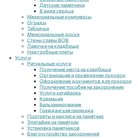
Детские памятники
В виде сердца
Мемориальные комплексы
Ограды
Таблички
Мемориальные доски
Стены славы ВОВ
Лавочки на кладбище
Надгробные плиты
Услуги
Ритуальные услуги
Получение места на кладбище
Организация и проведение похорон
Оформление документов для похорон
Получение пособия на захоронение
Услуги катафалка
Кремация
Бальзамирование
Гражданская панихида
Портреты и надписи на памятник
Эпитафии на памятник
Установка памятников
Благоустройство захоронений