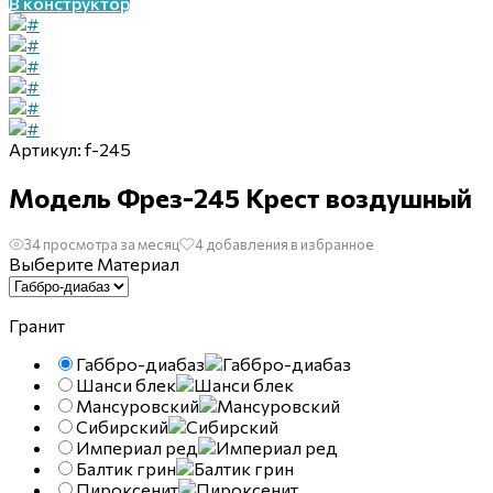
В конструктор
Артикул:
f-245
Модель Фрез-245 Крест воздушный
34 просмотра за месяц
4 добавления в избранное
Выберите Материал
Гранит
Габбро-диабаз
Шанси блек
Мансуровский
Сибирский
Империал ред
Балтик грин
Пироксенит