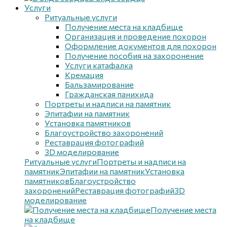
Услуги
Ритуальные услуги
Получение места на кладбище
Организация и проведение похорон
Оформление документов для похорон
Получение пособия на захоронение
Услуги катафалка
Кремация
Бальзамирование
Гражданская панихида
Портреты и надписи на памятник
Эпитафии на памятник
Установка памятников
Благоустройство захоронений
Реставрация фотографий
3D моделирование
Ритуальные услуги
Портреты и надписи на
памятник
Эпитафии на памятник
Установка
памятников
Благоустройство
захоронений
Реставрация фотографий
3D
моделирование
Получение места
на кладбище