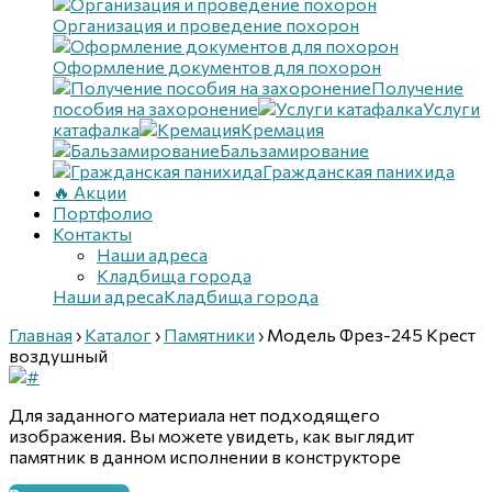
Организация и проведение похорон
Оформление документов для похорон
Получение
пособия на захоронение
Услуги
катафалка
Кремация
Бальзамирование
Гражданская панихида
🔥 Акции
Портфолио
Контакты
Наши адреса
Кладбища города
Наши адреса
Кладбища города
Главная
›
Каталог
›
Памятники
›
Модель Фрез-245 Крест
воздушный
Для заданного материала нет подходящего
изображения. Вы можете увидеть, как выглядит
памятник в данном исполнении в конструкторе