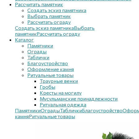
Рассчитать памятник
Создать эскиз памятника
Выбрать памятник
Рассчитать ограду
Создать эскиз памятника
Выбрать
памятник
Рассчитать ограду
Каталог
Памятники
Ограды
Таблички
Благоустройствo
Оформление камня
Ритуальные товары
Траурные венки
Гробы
Кресты на могилу
Мусульманские принадлежности
Ритуальная одежда
Памятники
Ограды
Таблички
Благоустройствo
Оформ
камня
Ритуальные товары