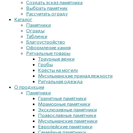
Создать эскиз памятника
Выбрать памятник
Рассчитать ограду
Каталог
Памятники
Ограды
Таблички
Благоустройствo
Оформление камня
Ритуальные товары
Траурные венки
Гробы
Кресты на могилу
Мусульманские принадлежности
Ритуальная одежда
О продукции
Памятники
Гранитные памятники
Мраморные памятники
Эксклюзивные памятники
Православные памятники
Мусульманские памятники
Европейские памятники
Семейные памятники