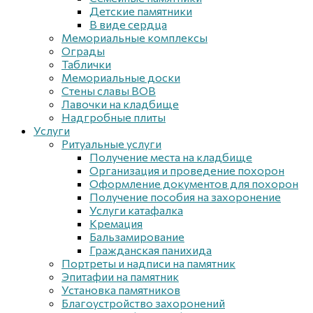
Детские памятники
В виде сердца
Мемориальные комплексы
Ограды
Таблички
Мемориальные доски
Стены славы ВОВ
Лавочки на кладбище
Надгробные плиты
Услуги
Ритуальные услуги
Получение места на кладбище
Организация и проведение похорон
Оформление документов для похорон
Получение пособия на захоронение
Услуги катафалка
Кремация
Бальзамирование
Гражданская панихида
Портреты и надписи на памятник
Эпитафии на памятник
Установка памятников
Благоустройство захоронений