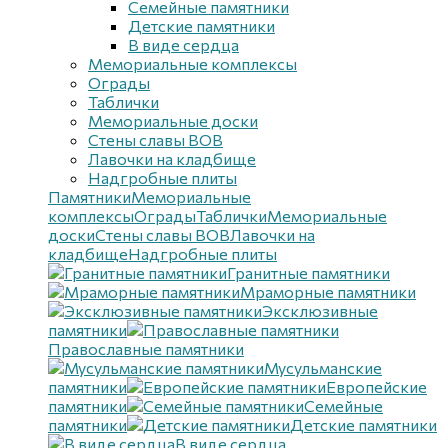
Семейные памятники
Детские памятники
В виде сердца
Мемориальные комплексы
Ограды
Таблички
Мемориальные доски
Стены славы ВОВ
Лавочки на кладбище
Надгробные плиты
Памятники
Мемориальные
комплексы
Ограды
Таблички
Мемориальные
доски
Стены славы ВОВ
Лавочки на
кладбище
Надгробные плиты
Гранитные памятники
Мраморные памятники
Эксклюзивные
памятники
Православные памятники
Мусульманские
памятники
Европейские
памятники
Семейные
памятники
Детские памятники
В виде сердца