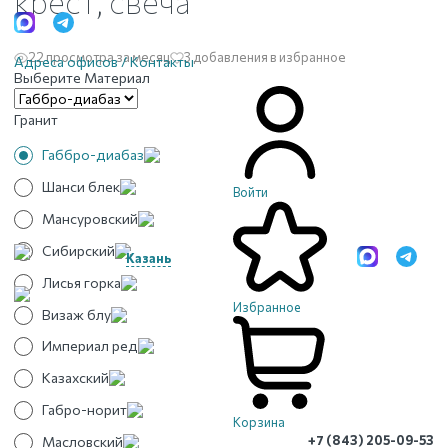
крест, свеча
22 просмотра за месяц
3 добавления в избранное
Адреса офисов / Контакты
Выберите Материал
Гранит
Габбро-диабаз
Шанси блек
Войти
Мансуровский
Сибирский
Казань
Лисья горка
Избранное
Визаж блу
Империал ред
Казахский
Габро-норит
Корзина
+7 (843) 205-09-53
Масловский