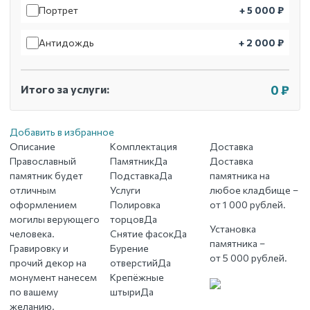
Портрет
+ 5 000 ₽
Антидождь
+ 2 000 ₽
Итого за услуги:
0 ₽
Добавить в избранное
Описание
Комплектация
Доставка
Православный
Памятник
Да
Доставка
памятник будет
Подставка
Да
памятника на
отличным
Услуги
любое кладбище –
оформлением
Полировка
от 1 000 рублей.
могилы верующего
торцов
Да
Установка
человека.
Снятие фасок
Да
памятника –
Гравировку и
Бурение
от 5 000 рублей.
прочий декор на
отверстий
Да
монумент нанесем
Крепёжные
по вашему
штыри
Да
желанию.