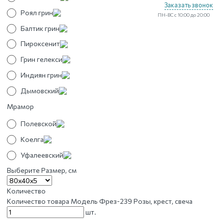
Заказать звонок
Роял грин
ПН-ВС с 10:00 до 20:00
Балтик грин
Пироксенит
Грин гелекси
Индиян грин
Дымовский
Мрамор
Полевской
Коелга
Уфалеевский
Выберите Размер, см
Количество
Количество товара Модель Фрез-239 Розы, крест, свеча
шт.