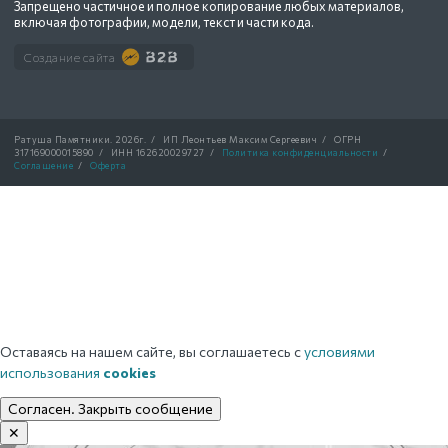
Запрещено частичное и полное копирование любых материалов,
включая фотографии, модели, текст и части кода.
Создание сайта
Ратуша Памятники.
2026г.
/
ИП Леонтьев Максим Сергеевич
/
ОГРН
317169000015890
/
ИНН 162620029727
/
Политика конфиденциальности
/
Соглашение
/
Оферта
Оставаясь на нашем сайте, вы соглашаетесь с
условиями
использования
cookies
Согласен. Закрыть сообщение
✕