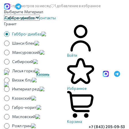
16 просмотров за месяц
1 добавление в избранное
Выберите Материал
Адреса офисов / Контакты
Гранит
Габбро-диабаз
Шанси блек
Мансуровский
Войти
Сибирский
Лисья горка
Казань
Визаж блу
Избранное
Империал ред
Казахский
Габро-норит
Масловский
Корзина
Роял грин
+7 (843) 205-09-53