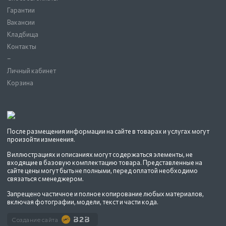
Гарантии
Вакансии
Кладбища
Контакты
–
Личный кабинет
Корзина
После размещения информации на сайте в товарах и услугах могут
произойти изменения.
В иллюстрациях и описаниях могут содержаться элементы, не
входящие в базовую комплектацию товара. Представленные на
сайте цены могут быть не полными, перед оплатой необходимо
связаться с менеджером.
Запрещено частичное и полное копирование любых материалов,
включая фотографии, модели, текст и части кода.
Создание сайта