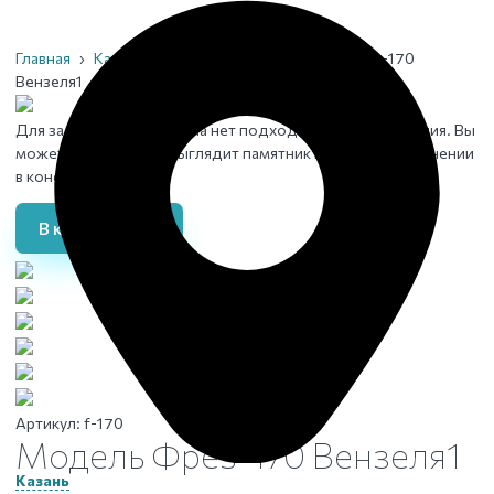
Главная
›
Каталог
›
Памятники
›
Модель Фрез-170
Вензеля1
Для заданного материала нет подходящего изображения. Вы
можете увидеть, как выглядит памятник в данном исполнении
в конструкторе
В конструктор
Артикул:
f-170
Модель Фрез-170 Вензеля1
Казань