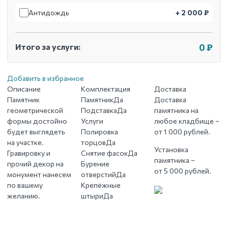
Антидождь
+ 2 000 ₽
Итого за услуги:
0 ₽
Добавить в избранное
Описание
Комплектация
Доставка
Памятник
Памятник
Да
Доставка
геометрической
Подставка
Да
памятника на
формы достойно
Услуги
любое кладбище –
будет выглядеть
Полировка
от 1 000 рублей.
на участке.
торцов
Да
Установка
Гравировку и
Снятие фасок
Да
памятника –
прочий декор на
Бурение
от 5 000 рублей.
монумент нанесем
отверстий
Да
по вашему
Крепёжные
желанию.
штыри
Да