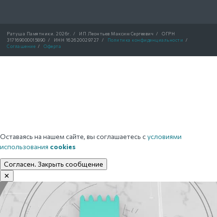
Ратуша Памятники.
2026г.
/
ИП Леонтьев Максим Сергеевич
/
ОГРН
317169000015890
/
ИНН 162620029727
/
Политика конфиденциальности
/
Соглашение
/
Оферта
Оставаясь на нашем сайте, вы соглашаетесь с
условиями
использования
cookies
Согласен. Закрыть сообщение
✕